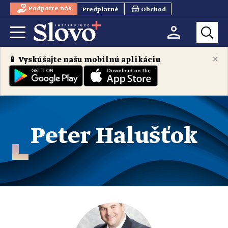
Podporte nás
Predplatné
Obchod
×
📱 Vyskúšajte našu mobilnú aplikáciu
Peter Halušťok