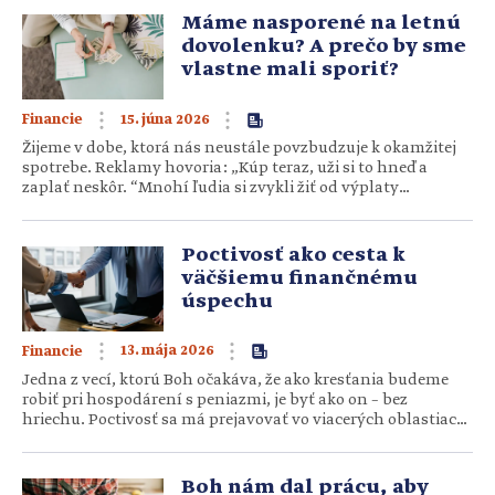
„Ešte toto potrebuješ.“ A tak sa človek…
Máme nasporené na letnú
dovolenku? A prečo by sme
vlastne mali sporiť?
15. júna 2026
Financie
Žijeme v dobe, ktorá nás neustále povzbudzuje k okamžitej
spotrebe. Reklamy hovoria: „Kúp teraz, uži si to hneď a
zaplať neskôr. “Mnohí ľudia si zvykli žiť od výplaty
k výplate, a niekedy dokonca z dlhov. Svetský pohľad často
zdôrazňuje okamžité uspokojenie potrieb, rýchly životný
štýl a predstavu, že dobré časy budú…
Poctivosť ako cesta k
väčšiemu finančnému
úspechu
13. mája 2026
Financie
Jedna z vecí, ktorú Boh očakáva, že ako kresťania budeme
robiť pri hospodárení s peniazmi, je byť ako on – bez
hriechu. Poctivosť sa má prejavovať vo viacerých oblastiach
nášho života, pričom finančná poctivosť predstavuje často
veľkú výzvu. Bez ohľadu na to, či na základe poctivosti
dosiahneme viac peňazí alebo nie, je kľúčom k tomu, aby
Boh nám dal prácu, aby