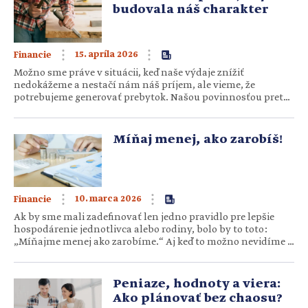
to…
budovala náš charakter
15. apríla 2026
Financie
Možno sme práve v situácii, keď naše výdaje znížiť
nedokážeme a nestačí nám náš príjem, ale vieme, že
potrebujeme generovať prebytok. Našou povinnosťou preto
bude hľadať iné zdroje príjmu. Možno to bude rovnaká práca
s vyšším hodinovým ohodnotením alebo až nutnosť nájsť
iné príjmy pre rodinu, či už formou ďalšej práce…
Míňaj menej, ako zarobíš!
10. marca 2026
Financie
Ak by sme mali zadefinovať len jedno pravidlo pre lepšie
hospodárenie jednotlivca alebo rodiny, bolo by to toto:
„Míňajme menej ako zarobíme.“ Aj keď to možno nevidíme –
alebo nechceme vidieť –, mnoho ľudí žije od výplaty
k výplate, alebo v horšom prípade im peniaze nevystačujú
na platby a nové potrebné nákupy bežných…
Peniaze, hodnoty a viera:
Ako plánovať bez chaosu?