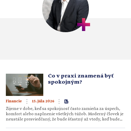
Čo v praxi znamená byť
spokojným?
15. júla 2026
Financie
Žijeme v dobe, keď sa spokojnosť často zamieňa za úspech,
komfort alebo naplnenie všetkých túžob. Moderný človek je
neustále presviedčaný, že bude šťastný až vtedy, keď bude
mať viac – peňazí, zážitkov, možností, uznania… Reklama,
sociálne siete aj konzumná kultúra nám denne hovoria: