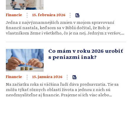
15. februára 2026
Financie
Jedna z najvýznamnejších zmien v mojom spravovaní
financií nastala, keď som sa v Biblii dočítal, že Boh je
vlastníkom Zeme i všetkého, čo je na nej. Jedným z veršov,
ktoré to jasne hovoria, je Žalm 24, 1: „Pánova je zem i všetko,
čo ju napĺňa, okruh zeme aj tí, čo bývajú na ňom.“
Mnohým z vás…
Čo mám v roku 2026 urobiť
s peniazmi inak?
15. januára 2026
Financie
Na začiatku roka si väčšina ľudí dáva predsavzatia. Tie sa
môžu týkať rôznych oblastí života a jednou z nich sú
neodmysliteľne aj financie. Prajeme si ich viac alebo
snívame o niečom konkrétnom, čo by sme si v novom roku
chceli kúpiť. Od malých vecí až po veľké, ako je nová TV,
auto, bývanie…