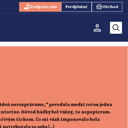
Podporte nás
Predplatné
Obchod
ýždeň nerozprávame,“ povedala medzi rečou jedna
cintoríne. Dôvod hádky bol vážny, to nepopieram.
mučivým tichom. Čo mi však imponovalo bola
i potrebovala zo seba […]