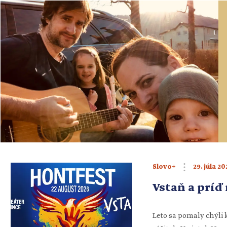
teším na otázku, ktor
posledných prebdenýc
29. júla 20
Slovo+
Vstaň a príď
Leto sa pomaly chýli 