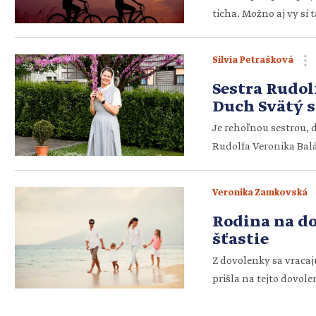
ticha. Možno aj vy si 
zvlášť malých detí, do
priam heroický výkon.
Silvia Petrašková
ako „mission impossib
Sestra Rudol
Duch Svätý s
Je rehoľnou sestrou, 
Rudolfa Veronika Balá
a viera nie sú dva od
sme sa o tom, ako sa ro
Veronika Zamkovská
najväčším umelcom s
Rodina na do
šťastie
Z dovolenky sa vracaj
prišla na tejto dovol
cieľom dovolenky s d