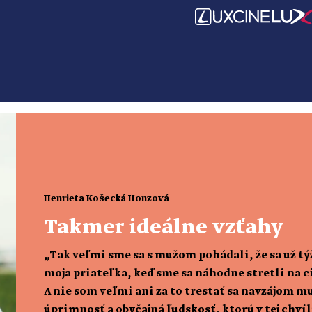
Henrieta Košecká Honzová
Takmer ideálne vzťahy
„Tak veľmi sme sa s mužom pohádali, že sa už t
moja priateľka, keď sme sa náhodne stretli na 
A nie som veľmi ani za to trestať sa navzájom 
úprimnosť a obyčajná ľudskosť, ktorú v tej chvíl