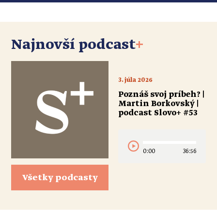
Najnovší podcast
+
3. júla 2026
Poznáš svoj príbeh? |
Martin Borkovský |
podcast Slovo+ #53
0:00
36:56
Všetky podcasty