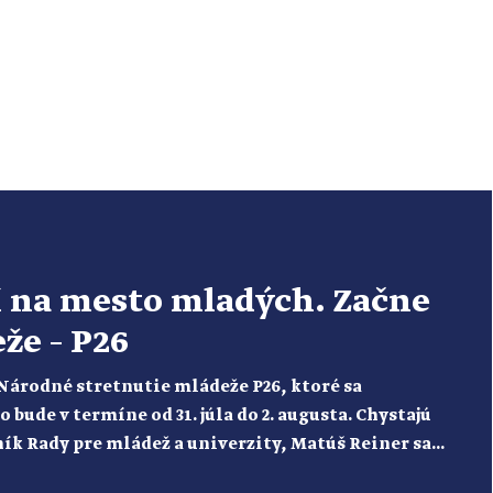
í na mesto mladých. Začne
že – P26
 Národné stretnutie mládeže P26, ktoré sa
bude v termíne od 31. júla do 2. augusta. Chystajú
ík Rady pre mládež a univerzity, Matúš Reiner sa
ery a mladosti Cirkvi“. […]