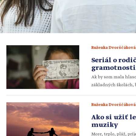
Ruženka Dvorščáková
Seriál o rodi
gramotnosti
Ak by som mala hlaso
základných školách, b
presviedčam, že niel
zručnosť, ako narábať
Ruženka Dvorščáková
v závislosti od toho, 
Ako si užiť l
muziky
More, teplo, pláž, pr