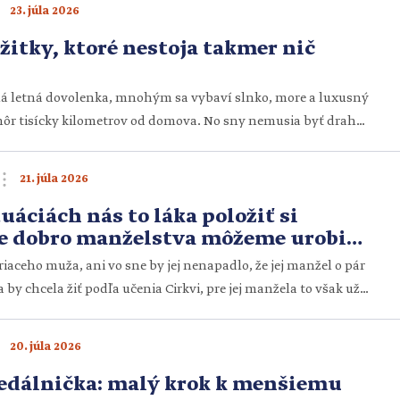
23. júla 2026
žitky, ktoré nestoja takmer nič
ná letná dovolenka, mnohým sa vybaví slnko, more a luxusný
y hôr tisícky kilometrov od domova. No sny nemusia byť drahé,
ijmite pozvanie na dovolenku, ktorá vás možno bude stáť
mfortu, no do života prinesie nový nádych – práve ten, ktorý
21. júla 2026
uáciách nás to láka položiť si
re dobro manželstva môžeme urobiť
romisy
riaceho muža, ani vo sne by jej nenapadlo, že jej manžel o pár
a by chcela žiť podľa učenia Cirkvi, pre jej manžela to však už
 sa zas vydávala v čase, keď pre ňu viera nebola vôbec dôležitá.
rátenie. S manželom sa teraz nedokážu zhodnúť na […]
20. júla 2026
jedálnička: malý krok k menšiemu