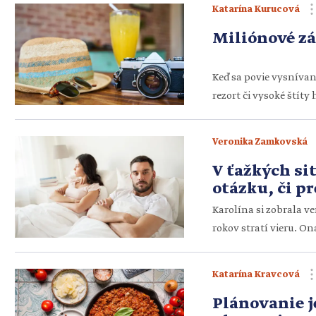
Katarína Kurucová
Miliónové zá
Keď sa povie vysníva
rezort či vysoké štít
aby boli skutočné. Pr
trocha odvahy či neko
Veronika Zamkovská
už tak […]
V ťažkých sit
otázku, či p
nejaké komp
Karolína si zobrala ve
rokov stratí vieru. On
nie je dôležité. Lenka
Minulý rok zažila ob
Katarína Kravcová
Plánovanie 