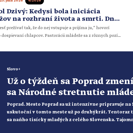
25. júla 2026
6/2026
l Dzivý: Kedysi bola iniciácia
v na rozhraní života a smrti. Dnes
i chýba úplne
ť prežívať tak, že do nej vstupuje a prijíma ju,“ hovorí
o dospievaní chlapcov. Pastorácii mládeže sa z rôznych pozícií
vypuknutí ruskej invázie na Ukrajinu prijal so spolubratmi do
inásť ukrajinských chlapcov z Ľvova. V súčasnosti pôsobí ako
upracovník na […]
Slovo+
Už o týždeň sa Poprad zmen
sa Národné stretnutie mláde
Poprad. Mesto Poprad sa už intenzívne pripravuje na
uskutoční v tomto meste už po druhýkrát. Tentoraz to 
sa naňho tisícky mladých z celého Slovenska. Tajomn
vyjadril o tomto podujatí ako o „manifestácii živej vi