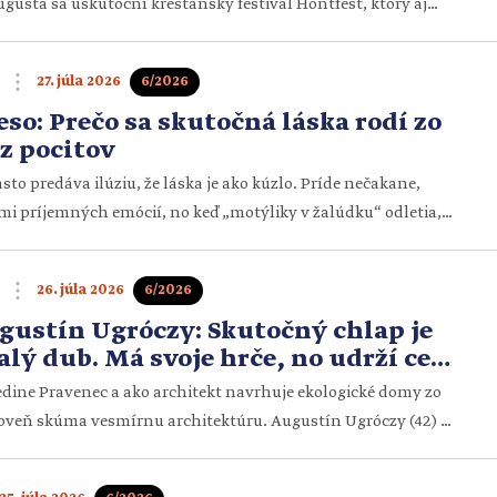
augusta sa uskutoční kresťanský festival Hontfest, ktorý aj
kých – mladých, rodiny s deťmi i starších – na deň plný
ločenstva a radosti. Je to príležitosť zastaviť sa na chvíľu
27. júla 2026
6/2026
ého zhonu, […]
eso: Prečo sa skutočná láska rodí zo
 z pocitov
to predáva ilúziu, že láska je ako kúzlo. Príde nečakane,
mi príjemných emócií, no keď „motýliky v žalúdku“ odletia,
 ním nezriedka aj koniec – vzťahu alebo dokonca
reto môžeme v mnohých manželstvách badať tendenciu baliť
26. júla 2026
6/2026
hajú city. Chladnúca emócia však môže byť […]
gustín Ugróczy: Skutočný chlap je
lý dub. Má svoje hrče, no udrží celú
dedine Pravenec a ako architekt navrhuje ekologické domy zo
roveň skúma vesmírnu architektúru. Augustín Ugróczy (42) si
o boja, kedy rúbal drevo a trénoval MMA, no aj hlbokými
ím. V rozhovore hovorí o tom, prečo by muži nemali vešať