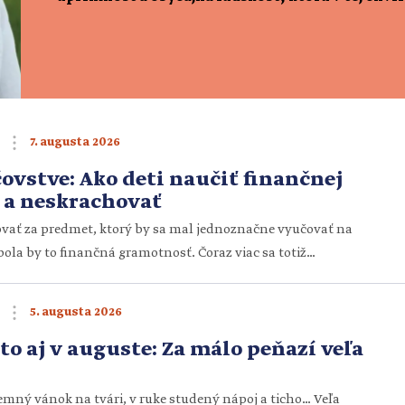
7. augusta 2026
čovstve: Ako deti naučiť finančnej
 a neskrachovať
vať za predmet, ktorý by sa mal jednoznačne vyučovať na
ola by to finančná gramotnosť. Čoraz viac sa totiž
en mladším deťom, ale aj tínedžerom chýba základná
 s peniazmi. Dvadsať eur sa im zdá málo alebo veľa,
5. augusta 2026
či ich majú dostať alebo […]
eto aj v auguste: Za málo peňazí veľa
íjemný vánok na tvári, v ruke studený nápoj a ticho… Veľa