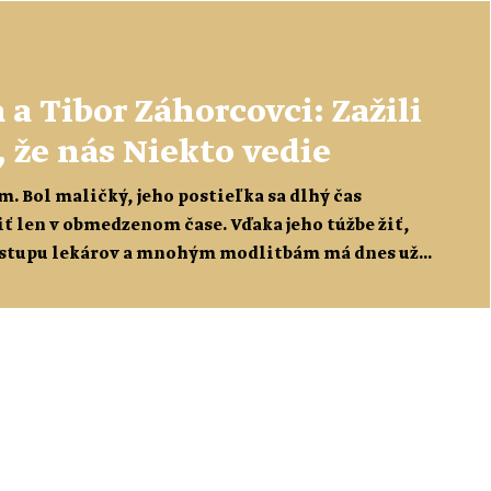
a Tibor Záhorcovci: Zažili
, že nás Niekto vedie
. Bol maličký, jeho postieľka sa dlhý čas
iť len v obmedzenom čase. Vďaka jeho túžbe žiť,
rístupu lekárov a mnohým modlitbám má dnes už
, čo im najviac pomáhalo, […]