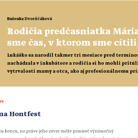
ú celkom iste dostanem niekoľkokrát. Oddýchli ste si? Po
h nociach mám pocit, že nie […]
Ruženka Dvorščáková
Rodičia predčasniatka Mária 
sme čas, v ktorom sme cítili
Lukáško sa narodil takmer tri mesiace pred termínom
nachádzala v inkubátore a rodičia si ho mohli pritúl
vytrvalosti mamy a otca, ako aj profesionálnemu p
štyri roky. O tom, ako prežili obdobie, keď sa narodil
26
 na Hontfest
ku koncu, no práve jeho záver môže priniesť výnimočný