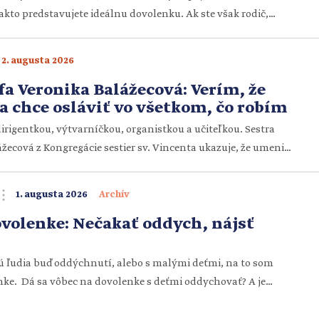
takto predstavujete ideálnu dovolenku. Ak ste však rodič,
bre viete, že aj nereálna. Užiť si dovolenku bez stresu býva
 Prežiť pritom ešte aj pekné manželské chvíle môže vyzerať
2. augusta 2026
le“. Dá […]
fa Veronika Balážecová: Verím, že
a chce osláviť vo všetkom, čo robím
dirigentkou, výtvarníčkou, organistkou a učiteľkou. Sestra
žecová z Kongregácie sestier sv. Vincenta ukazuje, že umenie
delené svety, ale môžu sa navzájom obohacovať. Rozprávali
dilo jej povolanie, čo ju inšpiruje pri tvorbe a prečo je pre ňu
1. augusta 2026
Archív
ám […]
volenke: Nečakať oddych, nájsť
ú ľudia buď oddýchnutí, alebo s malými deťmi, na to som
enke. Dá sa vôbec na dovolenke s deťmi oddychovať? A je
eťmi oddych? Pomaly sa nám končí dovolenka. Už teraz sa