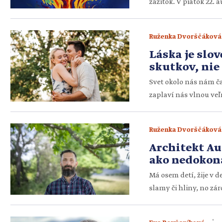
zážitok. V piatok 22. 
tento rok pozýva všet
hudby, inšpirácie, spo
Ruženka Dvorščáková
uprostred každodenn
Láska je slov
skutkov, nie
Svet okolo nás nám čas
zaplaví nás vlnou veľ
prichádza prázdno a s
manželstva. Práve p
Ruženka Dvorščáková
kufre hneď, ako vyprc
Architekt Au
ako nedokona
strechu
Má osem detí, žije v 
slamy či hliny, no zá
prešiel fázou surovéh
depresiami a vyhoren