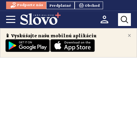
Podporte nás
Predplatné
Obchod
×
📱 Vyskúšajte našu mobilnú aplikáciu