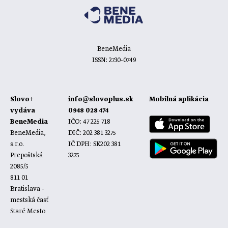
BeneMedia
ISSN: 2730-0749
Slovo+
info@slovoplus.sk
Mobilná aplikácia
vydáva
0948 028 474
BeneMedia
IČO: 47 225 718
BeneMedia,
DIČ: 202 381 3275
s.r.o.
IČ DPH: SK202 381
Prepoštská
3275
2085/5
811 01
Bratislava -
mestská časť
Staré Mesto