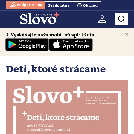
Podporte nás
Predplatné
Obchod
×
📱 Vyskúšajte našu mobilnú aplikáciu
Deti, ktoré strácame