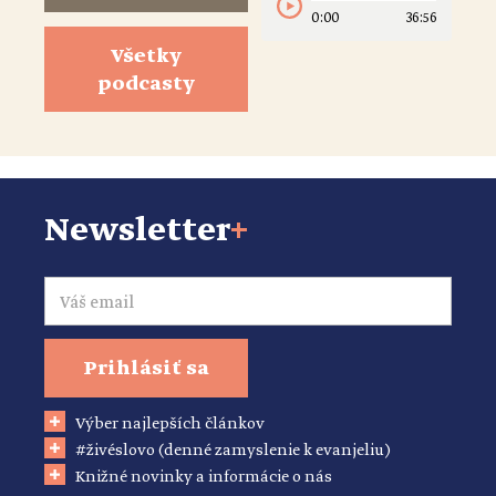
0:00
36:56
Všetky
podcasty
Newsletter
+
Email
Prihlásiť sa
Výber najlepších článkov
#živéslovo (denné zamyslenie k evanjeliu)
Knižné novinky a informácie o nás