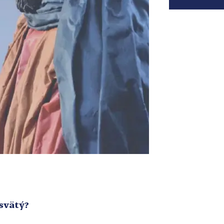
svätý?