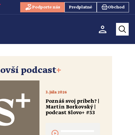
Podporte nás
Predplatné
Obchod
ovší podcast
+
3. júla 2026
Poznáš svoj príbeh? |
Martin Borkovský |
podcast Slovo+ #53