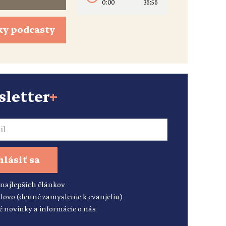
0:00
36:56
ky podcasty
letter
+
hlásiť sa
 najlepších článkov
lovo (denné zamyslenie k evanjeliu)
é novinky a informácie o nás