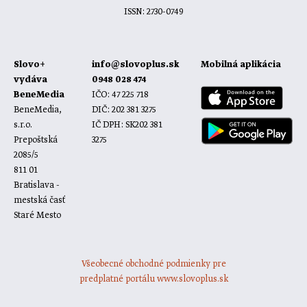
ISSN: 2730-0749
Slovo+
info@slovoplus.sk
Mobilná aplikácia
vydáva
0948 028 474
BeneMedia
IČO: 47 225 718
BeneMedia,
DIČ: 202 381 3275
s.r.o.
IČ DPH: SK202 381
Prepoštská
3275
2085/5
811 01
Bratislava -
mestská časť
Staré Mesto
Všeobecné obchodné podmienky pre
predplatné portálu www.slovoplus.sk