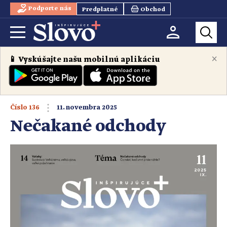
Podporte nás
Predplatné
Obchod
×
📱 Vyskúšajte našu mobilnú aplikáciu
Číslo
136
11. novembra 2025
Nečakané odchody