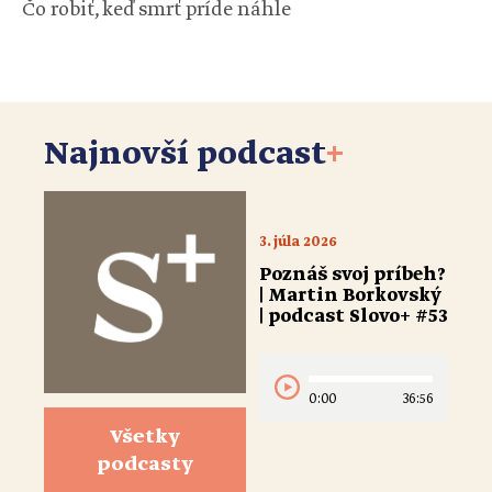
Čo robiť, keď smrť príde náhle
Najnovší podcast
+
3. júla 2026
Poznáš svoj príbeh?
| Martin Borkovský
| podcast Slovo+ #53
0:00
36:56
Všetky
podcasty