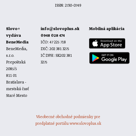
ISSN: 2730-0749
Slovo+
info@slovoplus.sk
Mobilná aplikácia
vydáva
0948 028 474
BeneMedia
IČO: 47 225 718
BeneMedia,
DIČ: 202 381 3275
s.r.o.
IČ DPH: SK202 381
Prepoštská
3275
2085/5
811 01
Bratislava -
mestská časť
Staré Mesto
Všeobecné obchodné podmienky pre
predplatné portálu www.slovoplus.sk