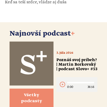
Keď sa teší srdce, vládze aj duša
Najnovší podcast
+
3. júla 2026
Poznáš svoj príbeh?
| Martin Borkovský
| podcast Slovo+ #53
0:00
36:56
Všetky
podcasty