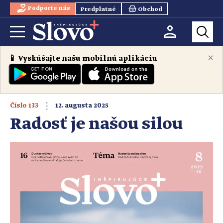
Podporte nás
Predplatné
Obchod
×
📱 Vyskúšajte našu mobilnú aplikáciu
Číslo
133
12. augusta 2025
Radosť je našou silou