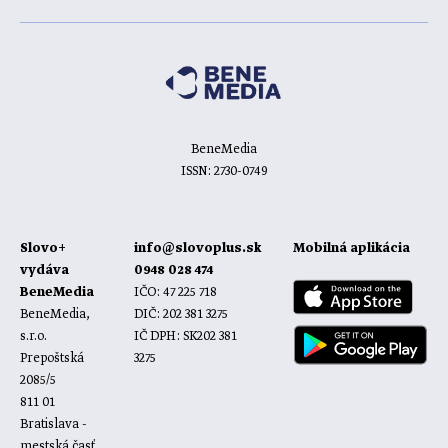
BeneMedia
ISSN: 2730-0749
Slovo+
info@slovoplus.sk
Mobilná aplikácia
vydáva
0948 028 474
BeneMedia
IČO: 47 225 718
BeneMedia,
DIČ: 202 381 3275
s.r.o.
IČ DPH: SK202 381
Prepoštská
3275
2085/5
811 01
Bratislava -
mestská časť