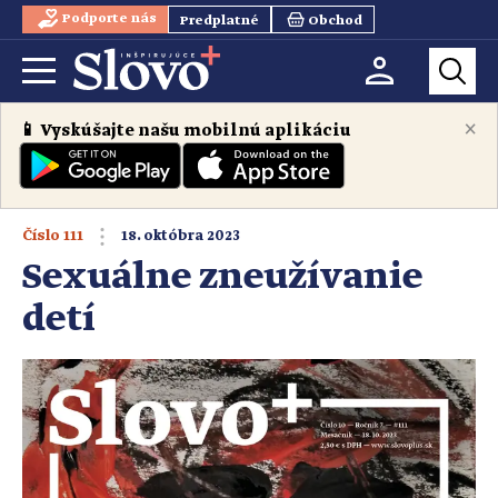
Podporte nás
Predplatné
Obchod
×
📱 Vyskúšajte našu mobilnú aplikáciu
Číslo
111
18. októbra 2023
Sexuálne zneužívanie
detí