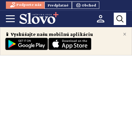
Podporte nás
Predplatné
Obchod
×
📱 Vyskúšajte našu mobilnú aplikáciu