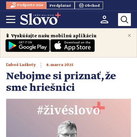
Podporte nás
Predplatné
Obchod
×
📱 Vyskúšajte našu mobilnú aplikáciu
8. marca 2025
Ľuboš Laškoty
Nebojme si priznať, že
sme hriešnici