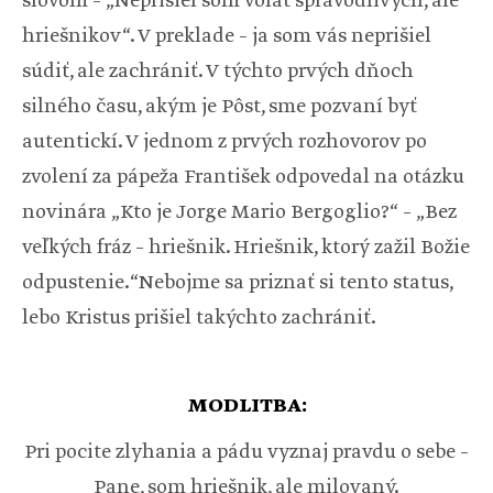
slovom – „Neprišiel som volať spravodlivých, ale
hriešnikov“. V preklade – ja som vás neprišiel
súdiť, ale zachrániť. V týchto prvých dňoch
silného času, akým je Pôst, sme pozvaní byť
autentickí. V jednom z prvých rozhovorov po
zvolení za pápeža František odpovedal na otázku
novinára „Kto je Jorge Mario Bergoglio?“ – „Bez
veľkých fráz – hriešnik. Hriešnik, ktorý zažil Božie
odpustenie.“Nebojme sa priznať si tento status,
lebo Kristus prišiel takýchto zachrániť.
MODLITBA:
Pri pocite zlyhania a pádu vyznaj pravdu o sebe –
Pane, som hriešnik, ale milovaný.