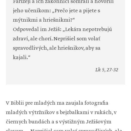
Farizeji a ich zákonníci šomrali a hovorili
jeho učeníkom: „Prečo jete a pijete s
mýtnikmi a hriešnikmi?“
Odpovedal im Ježiš: „Lekára nepotrebujú
zdraví, ale chorí. Neprišiel som volať
spravodlivých, ale hriešnikov, aby sa
kajali.“
Lk 5, 27-32
V Biblii pre mladých ma zaujala fotografia
mladých výtržníkov s bejzbalkami v rukách, v
čiernych bundách a s výstižným Ježišovým