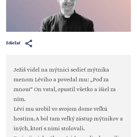
Zdieľať
Ježiš videl na mýtnici sedieť mýtnika
menom Léviho a povedal mu: „Poď za
mnou!“ On vstal, opustil všetko a išiel za
ním.
Lévi mu urobil vo svojom dome veľkú
hostinu. A bol tam veľký zástup mýtnikov a
iných, ktorí s nimi stolovali.