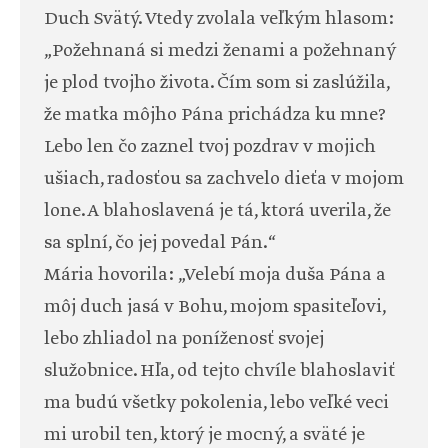
Duch Svätý. Vtedy zvolala veľkým hlasom:
„Požehnaná si medzi ženami a požehnaný
je plod tvojho života. Čím som si zaslúžila,
že matka môjho Pána prichádza ku mne?
Lebo len čo zaznel tvoj pozdrav v mojich
ušiach, radosťou sa zachvelo dieťa v mojom
lone. A blahoslavená je tá, ktorá uverila, že
sa splní, čo jej povedal Pán.“
Mária hovorila: „Velebí moja duša Pána a
môj duch jasá v Bohu, mojom spasiteľovi,
lebo zhliadol na poníženosť svojej
služobnice. Hľa, od tejto chvíle blahoslaviť
ma budú všetky pokolenia, lebo veľké veci
mi urobil ten, ktorý je mocný, a sväté je