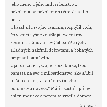
jeho meno a jeho milosrdenstvo z
pokolenia na pokolenie s tými, čo sa ho
boja.
Ukázal silu svojho ramena, rozptýlil tých,
čo v srdci pyšne zmýšľajú. Mocnárov
zosadil z trónov a povýšil ponížených.
Hladných nakŕmil dobrotami a bohatých
prepustil naprázdno.
Ujal sa Izraela, svojho služobníka, lebo
pamätá na svoje milosrdenstvo, ako sľúbil
našim otcom, Abrahámovi a jeho
potomstvu naveky.“ Mária zostala pri nej
asi tri mesiace a potom sa vrátila domov.
Lk 1, 39-56