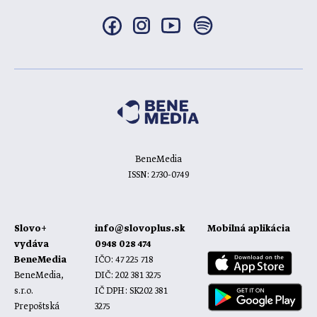
BeneMedia
ISSN: 2730-0749
Slovo+
info@slovoplus.sk
Mobilná aplikácia
vydáva
0948 028 474
BeneMedia
IČO: 47 225 718
BeneMedia,
DIČ: 202 381 3275
s.r.o.
IČ DPH: SK202 381
Prepoštská
3275