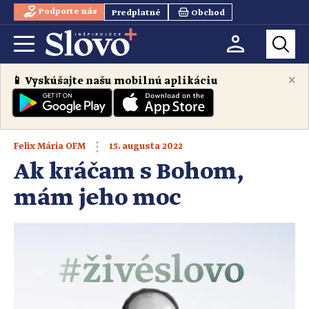
Podporte nás
Predplatné
Obchod
×
📱 Vyskúšajte našu mobilnú aplikáciu
15. augusta 2022
Felix Mária OFM
Ak kráčam s Bohom,
mám jeho moc