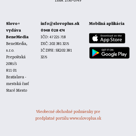
ISSN: 2730-0749
Slovo+
info@slovoplus.sk
Mobilná aplikácia
vydáva
0948 028 474
BeneMedia
IČO: 47 225 718
BeneMedia,
DIČ: 202 381 3275
s.r.o.
IČ DPH: SK202 381
Prepoštská
3275
2085/5
811 01
Bratislava -
mestská časť
Staré Mesto
Všeobecné obchodné podmienky pre
predplatné portálu www.slovoplus.sk