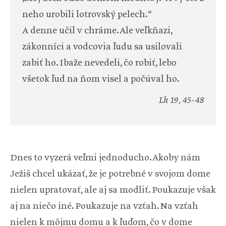
neho urobili lotrovský pelech.“
A denne učil v chráme. Ale veľkňazi,
zákonníci a vodcovia ľudu sa usilovali
zabiť ho. Ibaže nevedeli, čo robiť, lebo
všetok ľud na ňom visel a počúval ho.
Lk 19, 45-48
Dnes to vyzerá veľmi jednoducho. Akoby nám
Ježiš chcel ukázať, že je potrebné v svojom dome
nielen upratovať, ale aj sa modliť. Poukazuje však
aj na niečo iné. Poukazuje na vzťah. Na vzťah
nielen k môjmu domu a k ľuďom, čo v dome