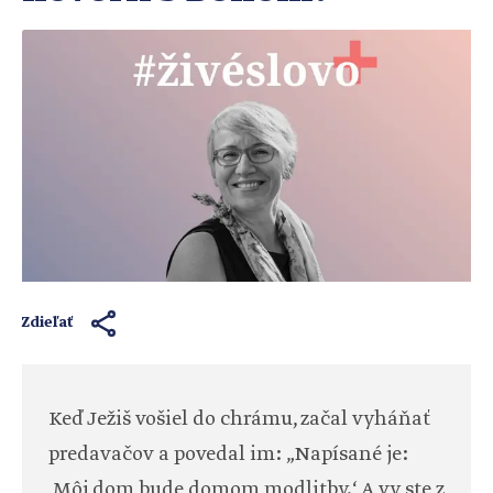
Zdieľať
Keď Ježiš vošiel do chrámu, začal vyháňať
predavačov a povedal im: „Napísané je:
‚Môj dom bude domom modlitby.‘ A vy ste z