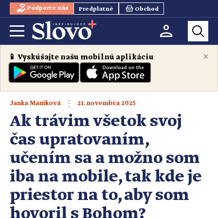
Podporte nás
Predplatné
Obchod
×
📱 Vyskúšajte našu mobilnú aplikáciu
21. novembra 2025
Janka Maníková
Ak trávim všetok svoj
čas upratovaním,
učením sa a možno som
iba na mobile, tak kde je
priestor na to, aby som
hovoril s Bohom?