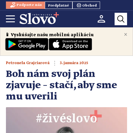
Podporte nás
Predplatné
Obchod
×
📱 Vyskúšajte našu mobilnú aplikáciu
3. januára 2025
Petronela Grajciarová
Boh nám svoj plán
zjavuje – stačí, aby sme
mu uverili