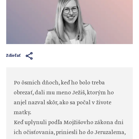
Zdieľať
Po ôsmich dňoch, keď ho bolo treba
obrezať, dali mu meno Ježiš, ktorým ho
anjel nazval skôr, ako sa počal v živote
matky.
Keď uplynuli podľa Mojžišovho zákona dni
ich očisťovania, priniesli ho do Jeruzalema,