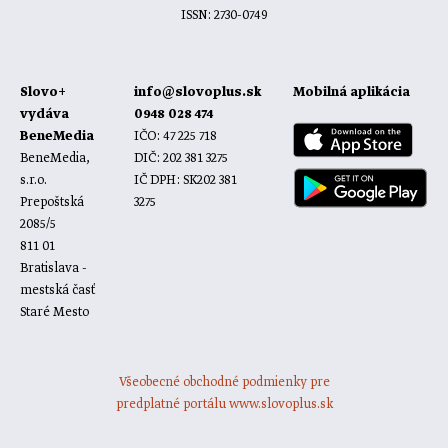
ISSN: 2730-0749
Slovo+
info@slovoplus.sk
Mobilná aplikácia
vydáva
0948 028 474
BeneMedia
IČO: 47 225 718
BeneMedia,
DIČ: 202 381 3275
s.r.o.
IČ DPH: SK202 381
Prepoštská
3275
2085/5
811 01
Bratislava -
mestská časť
Staré Mesto
Všeobecné obchodné podmienky pre
predplatné portálu www.slovoplus.sk