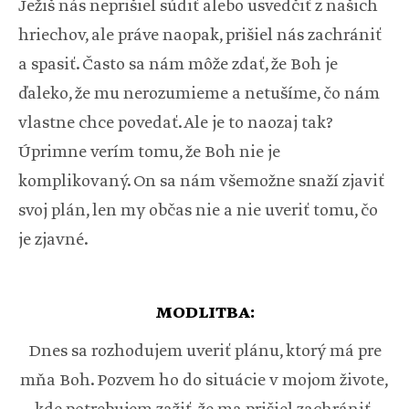
Ježiš nás neprišiel súdiť alebo usvedčiť z našich
hriechov, ale práve naopak, prišiel nás zachrániť
a spasiť. Často sa nám môže zdať, že Boh je
ďaleko, že mu nerozumieme a netušíme, čo nám
vlastne chce povedať. Ale je to naozaj tak?
Úprimne verím tomu, že Boh nie je
komplikovaný. On sa nám všemožne snaží zjaviť
svoj plán, len my občas nie a nie uveriť tomu, čo
je zjavné.
MODLITBA:
Dnes sa rozhodujem uveriť plánu, ktorý má pre
mňa Boh. Pozvem ho do situácie v mojom živote,