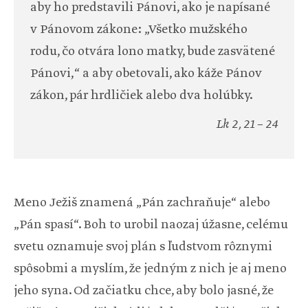
aby ho predstavili Pánovi, ako je napísané
v Pánovom zákone: „Všetko mužského
rodu, čo otvára lono matky, bude zasvätené
Pánovi,“ a aby obetovali, ako káže Pánov
zákon, pár hrdličiek alebo dva holúbky.
Lk 2, 21 – 24
Meno Ježiš znamená „Pán zachraňuje“ alebo
„Pán spasí“. Boh to urobil naozaj úžasne, celému
svetu oznamuje svoj plán s ľudstvom rôznymi
spôsobmi a myslím, že jedným z nich je aj meno
jeho syna. Od začiatku chce, aby bolo jasné, že