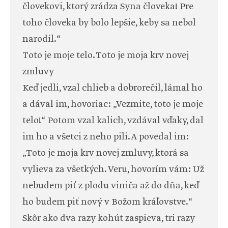
človekovi, ktorý zrádza Syna človeka! Pre
toho človeka by bolo lepšie, keby sa nebol
narodil.“
Toto je moje telo. Toto je moja krv novej
zmluvy
Keď jedli, vzal chlieb a dobrorečil, lámal ho
a dával im, hovoriac: „Vezmite, toto je moje
telo!“ Potom vzal kalich, vzdával vďaky, dal
im ho a všetci z neho pili. A povedal im:
„Toto je moja krv novej zmluvy, ktorá sa
vylieva za všetkých. Veru, hovorím vám: Už
nebudem piť z plodu viniča až do dňa, keď
ho budem piť nový v Božom kráľovstve.“
Skôr ako dva razy kohút zaspieva, tri razy