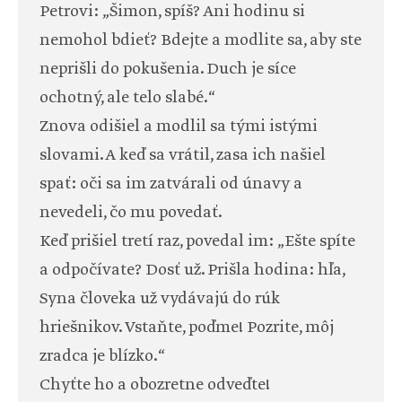
Petrovi: „Šimon, spíš? Ani hodinu si
nemohol bdieť? Bdejte a modlite sa, aby ste
neprišli do pokušenia. Duch je síce
ochotný, ale telo slabé.“
Znova odišiel a modlil sa tými istými
slovami. A keď sa vrátil, zasa ich našiel
spať: oči sa im zatvárali od únavy a
nevedeli, čo mu povedať.
Keď prišiel tretí raz, povedal im: „Ešte spíte
a odpočívate? Dosť už. Prišla hodina: hľa,
Syna človeka už vydávajú do rúk
hriešnikov. Vstaňte, poďme! Pozrite, môj
zradca je blízko.“
Chyťte ho a obozretne odveďte!