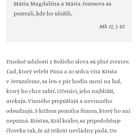
Mária Magdaléna a Mária Jozesova sa
pozerali, kde ho uložili.
Mk 11, 1-10
Dnešné udalosti z Božieho slova sú plné zvratov.
Ľud, ktorý velebí Pána a zo srdca víta Krista
v Jeruzaleme, sa len o pár hodín mení na ľud,
ktorý ho chce zabiť. Učeníci, jeho najbližší,
utekajú. Vinného prepúšťajú a nevinného
odsudzujú. S krížom pomáha Šimon, ktorý ho ani
nepozná. Kristus, Kráľ kráľov, sa pripodobňuje
človeku tak, že až trikrát nevládny padá. Do