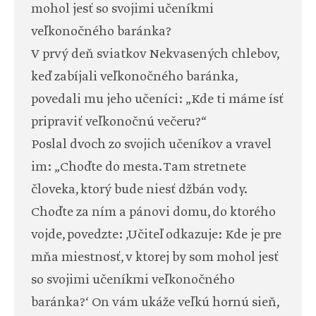
mohol jesť so svojimi učeníkmi
veľkonočného baránka?
V prvý deň sviatkov Nekvasených chlebov,
keď zabíjali veľkonočného baránka,
povedali mu jeho učeníci: „Kde ti máme ísť
pripraviť veľkonočnú večeru?“
Poslal dvoch zo svojich učeníkov a vravel
im: „Choďte do mesta. Tam stretnete
človeka, ktorý bude niesť džbán vody.
Choďte za ním a pánovi domu, do ktorého
vojde, povedzte: ‚Učiteľ odkazuje: Kde je pre
mňa miestnosť, v ktorej by som mohol jesť
so svojimi učeníkmi veľkonočného
baránka?‘ On vám ukáže veľkú hornú sieň,