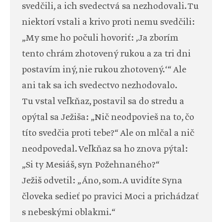
svedčili, a ich svedectvá sa nezhodovali. Tu
niektorí vstali a krivo proti nemu svedčili:
„My sme ho počuli hovoriť: ‚Ja zborím
tento chrám zhotovený rukou a za tri dni
postavím iný, nie rukou zhotovený.‘“ Ale
ani tak sa ich svedectvo nezhodovalo.
Tu vstal veľkňaz, postavil sa do stredu a
opýtal sa Ježiša: „Nič neodpovieš na to, čo
títo svedčia proti tebe?“ Ale on mlčal a nič
neodpovedal. Veľkňaz sa ho znova pýtal:
„Si ty Mesiáš, syn Požehnaného?“
Ježiš odvetil: „Áno, som. A uvidíte Syna
človeka sedieť po pravici Moci a prichádzať
s nebeskými oblakmi.“