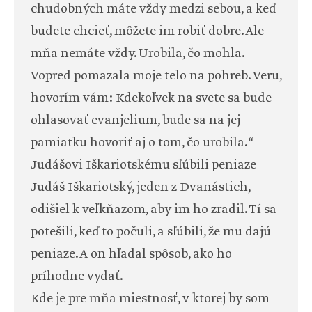
chudobných máte vždy medzi sebou, a keď
budete chcieť, môžete im robiť dobre. Ale
mňa nemáte vždy. Urobila, čo mohla.
Vopred pomazala moje telo na pohreb. Veru,
hovorím vám: Kdekoľvek na svete sa bude
ohlasovať evanjelium, bude sa na jej
pamiatku hovoriť aj o tom, čo urobila.“
Judášovi Iškariotskému sľúbili peniaze
Judáš Iškariotský, jeden z Dvanástich,
odišiel k veľkňazom, aby im ho zradil. Tí sa
potešili, keď to počuli, a sľúbili, že mu dajú
peniaze. A on hľadal spôsob, ako ho
príhodne vydať.
Kde je pre mňa miestnosť, v ktorej by som