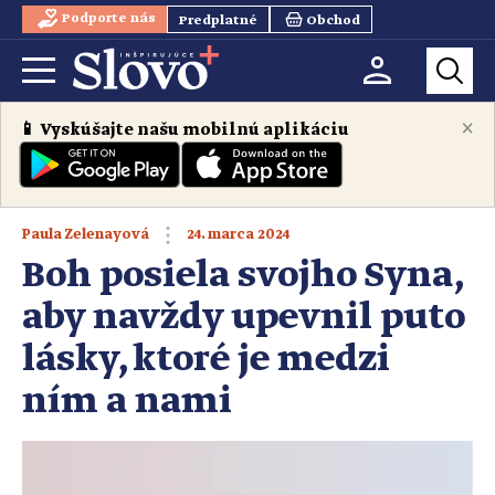
Podporte nás
Predplatné
Obchod
×
📱 Vyskúšajte našu mobilnú aplikáciu
24. marca 2024
Paula Zelenayová
Boh posiela svojho Syna,
aby navždy upevnil puto
lásky, ktoré je medzi
ním a nami