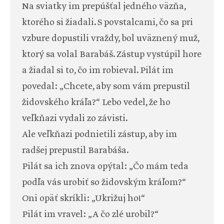
Na sviatky im prepúšťal jedného väzňa,
ktorého si žiadali. S povstalcami, čo sa pri
vzbure dopustili vraždy, bol uväznený muž,
ktorý sa volal Barabáš. Zástup vystúpil hore
a žiadal si to, čo im robieval. Pilát im
povedal: „Chcete, aby som vám prepustil
židovského kráľa?“ Lebo vedel, že ho
veľkňazi vydali zo závisti.
Ale veľkňazi podnietili zástup, aby im
radšej prepustil Barabáša.
Pilát sa ich znova opýtal: „Čo mám teda
podľa vás urobiť so židovským kráľom?“
Oni opäť skríkli: „Ukrižuj ho!“
Pilát im vravel: „A čo zlé urobil?“