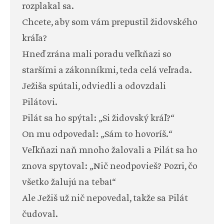
rozplakal sa.
Chcete, aby som vám prepustil židovského
kráľa?
Hneď zrána mali poradu veľkňazi so
staršími a zákonníkmi, teda celá veľrada.
Ježiša spútali, odviedli a odovzdali
Pilátovi.
Pilát sa ho spýtal: „Si židovský kráľ?“
On mu odpovedal: „Sám to hovoríš.“
Veľkňazi naň mnoho žalovali a Pilát sa ho
znova spytoval: „Nič neodpovieš? Pozri, čo
všetko žalujú na teba!“
Ale Ježiš už nič nepovedal, takže sa Pilát
čudoval.