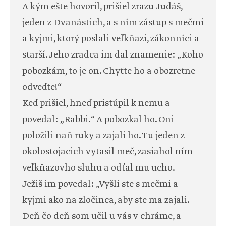
A kým ešte hovoril, prišiel zrazu Judáš,
jeden z Dvanástich, a s ním zástup s mečmi
a kyjmi, ktorý poslali veľkňazi, zákonníci a
starší. Jeho zradca im dal znamenie: „Koho
pobozkám, to je on. Chyťte ho a obozretne
odveďte!“
Keď prišiel, hneď pristúpil k nemu a
povedal: „Rabbi.“ A pobozkal ho. Oni
položili naň ruky a zajali ho. Tu jeden z
okolostojacich vytasil meč, zasiahol ním
veľkňazovho sluhu a odťal mu ucho.
Ježiš im povedal: „Vyšli ste s mečmi a
kyjmi ako na zločinca, aby ste ma zajali.
Deň čo deň som učil u vás v chráme, a