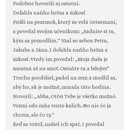
Podobne hovorili aj ostatní.
Doľahla naňho hrôza a úzkosť
Prišli na pozemok, ktorý sa volá Getsemani,
a povedal svojim učeníkom: „Sadnite si tu,
kým sa pomodlím.“ Vzal so sebou Petra,
Jakuba a Jána. I doľahla naňho hrôza a
úzkosť. Vtedy im povedal: „Moja duša je
smutná až na smrť. Ostaňte tu a bdejte!“
Trocha poodišiel, padol na zem a modlil sa,
aby ho, ak je možné, minula táto hodina.
Hovoril: „Abba, Otče! Tebe je všetko možné.
Vezmi odo mňa tento kalich. No nie čo ja
chcem, ale čo ty.“
Keď sa vrátil, našiel ich spať. I povedal