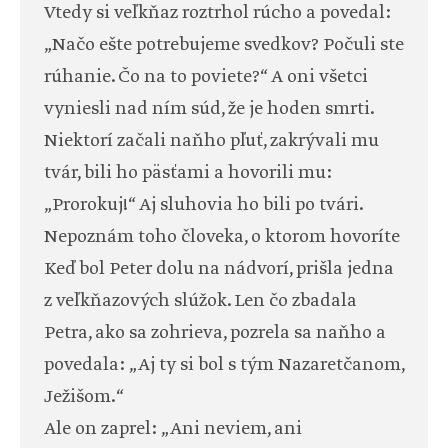
Vtedy si veľkňaz roztrhol rúcho a povedal:
„Načo ešte potrebujeme svedkov? Počuli ste
rúhanie. Čo na to poviete?“ A oni všetci
vyniesli nad ním súd, že je hoden smrti.
Niektorí začali naňho pľuť, zakrývali mu
tvár, bili ho päsťami a hovorili mu:
„Prorokuj!“ Aj sluhovia ho bili po tvári.
Nepoznám toho človeka, o ktorom hovoríte
Keď bol Peter dolu na nádvorí, prišla jedna
z veľkňazových slúžok. Len čo zbadala
Petra, ako sa zohrieva, pozrela sa naňho a
povedala: „Aj ty si bol s tým Nazaretčanom,
Ježišom.“
Ale on zaprel: „Ani neviem, ani