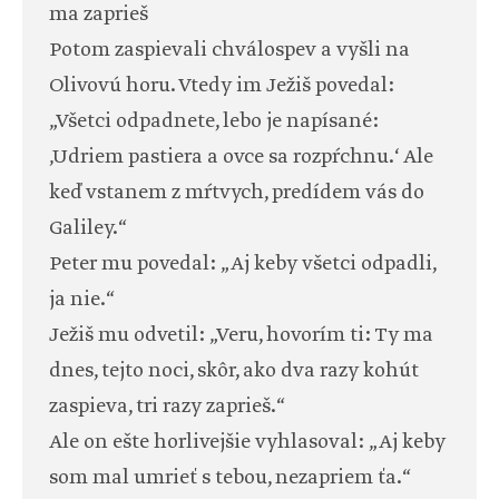
ma zaprieš
Potom zaspievali chválospev a vyšli na
Olivovú horu. Vtedy im Ježiš povedal:
„Všetci odpadnete, lebo je napísané:
‚Udriem pastiera a ovce sa rozpŕchnu.‘ Ale
keď vstanem z mŕtvych, predídem vás do
Galiley.“
Peter mu povedal: „Aj keby všetci odpadli,
ja nie.“
Ježiš mu odvetil: „Veru, hovorím ti: Ty ma
dnes, tejto noci, skôr, ako dva razy kohút
zaspieva, tri razy zaprieš.“
Ale on ešte horlivejšie vyhlasoval: „Aj keby
som mal umrieť s tebou, nezapriem ťa.“