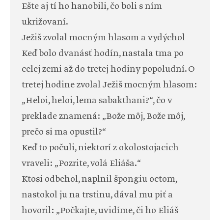
Ešte aj tí ho hanobili, čo boli s ním
ukrižovaní.
Ježiš zvolal mocným hlasom a vydýchol
Keď bolo dvanásť hodín, nastala tma po
celej zemi až do tretej hodiny popoludní. O
tretej hodine zvolal Ježiš mocným hlasom:
„Heloi, heloi, lema sabakthani?“, čo v
preklade znamená: „Bože môj, Bože môj,
prečo si ma opustil?“
Keď to počuli, niektorí z okolostojacich
vraveli: „Pozrite, volá Eliáša.“
Ktosi odbehol, naplnil špongiu octom,
nastokol ju na trstinu, dával mu piť a
hovoril: „Počkajte, uvidíme, či ho Eliáš