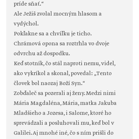
príde sňať.“
Ale Ježiš zvolal mocným hlasom a
vydýchol.
Pokľakne sa a chvíľku je ticho.
Chrámová opona sa roztrhla vo dvoje
odvrchu až dospodku.
Keď stotník, čo stál naproti nemu, videl,
ako vykríkol a skonal, povedal: „Tento
človek bol naozaj Boží Syn.“
Zobďaleč sa pozerali aj ženy. Medzi nimi
Mária Magdaléna, Mária, matka Jakuba
Mladšieho a Jozesa, i Salome, ktoré ho
sprevádzali a posluhovali mu, keď bol v
Galilei. Aj mnohé iné, čo s ním prišli do