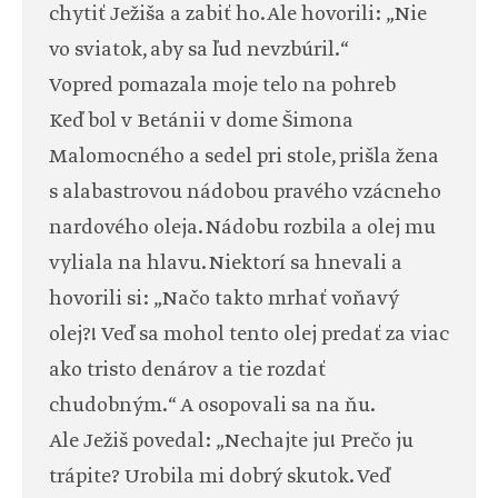
chytiť Ježiša a zabiť ho. Ale hovorili: „Nie
vo sviatok, aby sa ľud nevzbúril.“
Vopred pomazala moje telo na pohreb
Keď bol v Betánii v dome Šimona
Malomocného a sedel pri stole, prišla žena
s alabastrovou nádobou pravého vzácneho
nardového oleja. Nádobu rozbila a olej mu
vyliala na hlavu. Niektorí sa hnevali a
hovorili si: „Načo takto mrhať voňavý
olej?! Veď sa mohol tento olej predať za viac
ako tristo denárov a tie rozdať
chudobným.“ A osopovali sa na ňu.
Ale Ježiš povedal: „Nechajte ju! Prečo ju
trápite? Urobila mi dobrý skutok. Veď