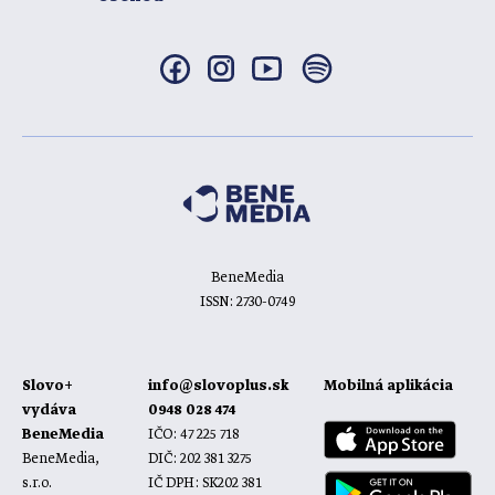
BeneMedia
ISSN: 2730-0749
Slovo+
info@slovoplus.sk
Mobilná aplikácia
vydáva
0948 028 474
BeneMedia
IČO: 47 225 718
BeneMedia,
DIČ: 202 381 3275
s.r.o.
IČ DPH: SK202 381