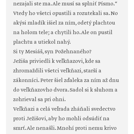
nezajali ste ma. Ale musí sa splniť Písmo.“
Vtedy ho všetci opustili a rozutekali sa. No
akýsi mladík išiel za ním, odetý plachtou
na holom tele; a chytili ho. Ale on pustil
plachtu a utiekol nahý.
Si ty Mesiáš, syn Požehnaného?
Ježiša priviedli k veľkňazovi, kde sa
zhromaždili všetci veľkňazi, starší a
zákonníci. Peter šiel zďaleka za ním až dnu
do veľkňazovho dvora. Sadol si k sluhom a
zohrieval sa pri ohni.
Veľkňazi a celá veľrada zháňali svedectvo
proti Ježišovi, aby ho mohli odsúdiť na
smrť. Ale nenašli. Mnohí proti nemu krivo