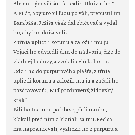
Ale oni tým väčšmi kričali: „Ukrižuj ho!“
A Pilát, aby urobil ľudu po vôli, prepustil im
Barabáša. Ježiša však dal zbičovať a vydal
ho, aby ho ukrižovali.
Z tŕnia uplietli korunu a založili mu ju
Vojaci ho odviedli dnu do nádvoria, čiže do
vládnej budovy, a zvolali celú kohortu.
Odeli ho do purpurového plášťa, z tŕnia
uplietli korunu a založili mu ju a začali ho
pozdravovať: „Buď pozdravený, židovský
kráľ!“
Bili ho trstinou po hlave, pľuli naňho,
kľakali pred ním a klaňali sa mu. Keď sa
mu naposmievali, vyzliekli ho z purpuru a