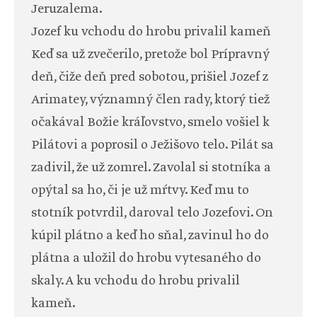
Jeruzalema.
Jozef ku vchodu do hrobu privalil kameň
Keď sa už zvečerilo, pretože bol Prípravný
deň, čiže deň pred sobotou, prišiel Jozef z
Arimatey, významný člen rady, ktorý tiež
očakával Božie kráľovstvo, smelo vošiel k
Pilátovi a poprosil o Ježišovo telo. Pilát sa
zadivil, že už zomrel. Zavolal si stotníka a
opýtal sa ho, či je už mŕtvy. Keď mu to
stotník potvrdil, daroval telo Jozefovi. On
kúpil plátno a keď ho sňal, zavinul ho do
plátna a uložil do hrobu vytesaného do
skaly. A ku vchodu do hrobu privalil
kameň.