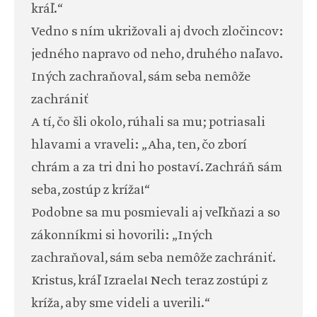
kráľ.“
Vedno s ním ukrižovali aj dvoch zločincov:
jedného napravo od neho, druhého naľavo.
Iných zachraňoval, sám seba nemôže
zachrániť
A tí, čo šli okolo, rúhali sa mu; potriasali
hlavami a vraveli: „Aha, ten, čo zborí
chrám a za tri dni ho postaví. Zachráň sám
seba, zostúp z kríža!“
Podobne sa mu posmievali aj veľkňazi a so
zákonníkmi si hovorili: „Iných
zachraňoval, sám seba nemôže zachrániť.
Kristus, kráľ Izraela! Nech teraz zostúpi z
kríža, aby sme videli a uverili.“