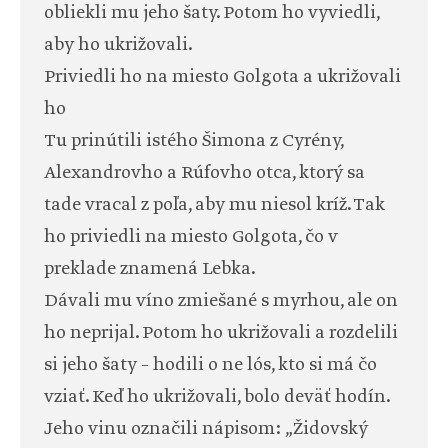
obliekli mu jeho šaty. Potom ho vyviedli,
aby ho ukrižovali.
Priviedli ho na miesto Golgota a ukrižovali
ho
Tu prinútili istého Šimona z Cyrény,
Alexandrovho a Rúfovho otca, ktorý sa
tade vracal z poľa, aby mu niesol kríž. Tak
ho priviedli na miesto Golgota, čo v
preklade znamená Lebka.
Dávali mu víno zmiešané s myrhou, ale on
ho neprijal. Potom ho ukrižovali a rozdelili
si jeho šaty – hodili o ne lós, kto si má čo
vziať. Keď ho ukrižovali, bolo deväť hodín.
Jeho vinu označili nápisom: „Židovský