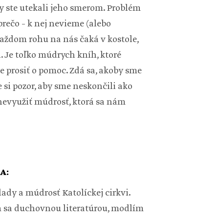
by ste utekali jeho smerom. Problém
 prečo – k nej nevieme (alebo
každom rohu na nás čaká v kostole,
. Je toľko múdrych kníh, ktoré
 prosiť o pomoc. Zdá sa, akoby sme
 si pozor, aby sme neskončili ako
 nevyužiť múdrosť, ktorá sa nám
A:
dy a múdrosť Katolíckej cirkvi.
m sa duchovnou literatúrou, modlím