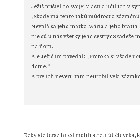
Ježiš prišiel do svojej vlasti a učil ich v s
„Skade má tento takú múdrosť a zázračnú m
Nevolá sa jeho matka Mária a jeho bratia 
nie sú u nás všetky jeho sestry? Skadeže m
na ňom.
Ale Ježiš im povedal: „Proroka si všade ucti
dome.“
A pre ich neveru tam neurobil veľa zázrako
Keby ste teraz hneď mohli stretnúť človeka, 