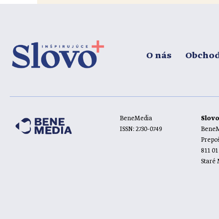
O nás
Obcho
BeneMedia
Slov
ISSN: 2730-0749
BeneMe
Prepoš
811 01
Staré