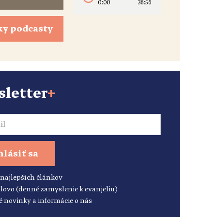
0:00
36:56
ky podcasty
letter
+
hlásiť sa
 najlepších článkov
lovo (denné zamyslenie k evanjeliu)
é novinky a informácie o nás