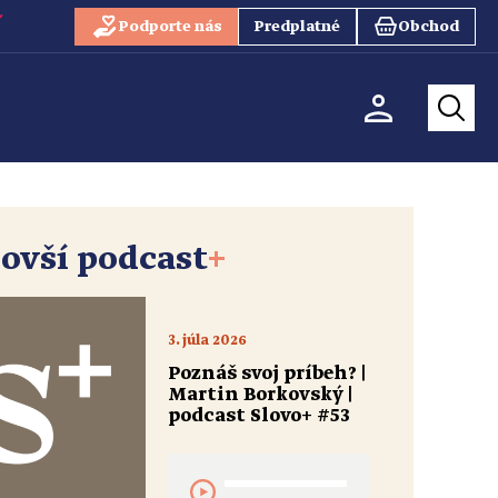
Podporte nás
Predplatné
Obchod
ovší podcast
+
3. júla 2026
Poznáš svoj príbeh? |
Martin Borkovský |
podcast Slovo+ #53