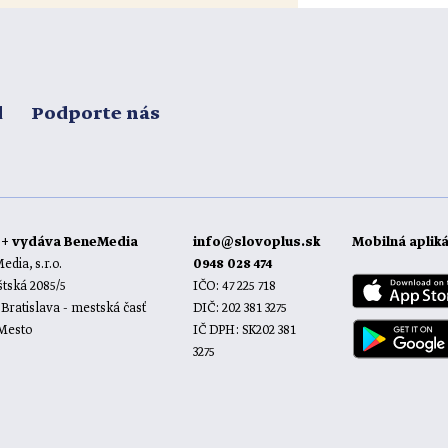
d
Podporte nás
o+ vydáva BeneMedia
info@slovoplus.sk
Mobilná aplik
dia, s.r.o.
0948 028 474
tská 2085/5
IČO: 47 225 718
 Bratislava - mestská časť
DIČ: 202 381 3275
 Mesto
IČ DPH: SK202 381
3275