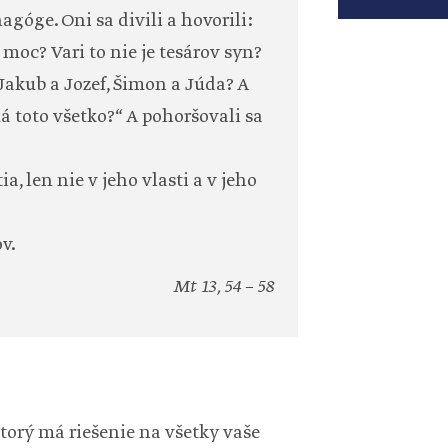
ynagóge. Oni sa divili a hovorili:
oc? Vari to nie je tesárov syn?
Jakub a Jozef, Šimon a Júda? A
á toto všetko?“ A pohoršovali sa
a, len nie v jeho vlasti a v jeho
v.
Mt 13, 54 – 58
ktorý má riešenie na všetky vaše