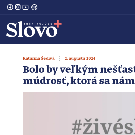
2. augusta 2024
Katarína Šedivá
Bolo by veľkým nešťas
múdrosť, ktorá sa ná