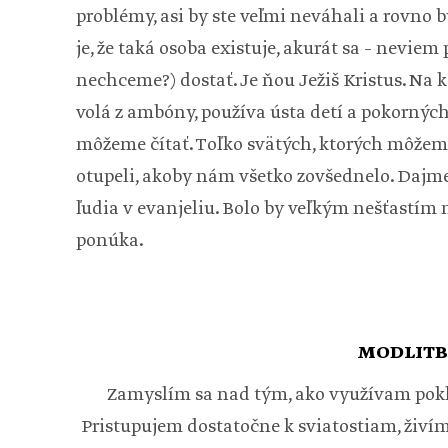
problémy, asi by ste veľmi neváhali a rovno 
je, že taká osoba existuje, akurát sa – neviem
nechceme?) dostať. Je ňou Ježiš Kristus. Na 
volá z ambóny, používa ústa detí a pokorných
môžeme čítať. Toľko svätých, ktorých môžeme
otupeli, akoby nám všetko zovšednelo. Dajme
ľudia v evanjeliu. Bolo by veľkým nešťastím
ponúka.
MODLITB
Zamyslím sa nad tým, ako využívam pokla
Pristupujem dostatočne k sviatostiam, živí