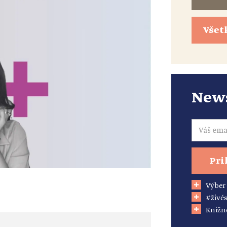
Všet
News
Email
Pri
Výber
#živés
Knižn