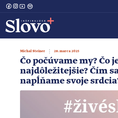
28. marca 2025
Michal Steiner
Čo počúvame my? Čo je
najdôležitejšie? Čím s
napĺňame svoje srdcia