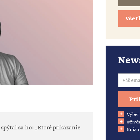
Všet
News
Email
Pri
Výber
#živés
 spýtal sa ho: „Ktoré prikázanie
Knižn