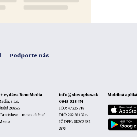
d
Podporte nás
o+ vydáva BeneMedia
info@slovoplus.sk
Mobilná aplik
dia, s.r.o.
0948 028 474
tská 2085/5
IČO: 47 225 718
 Bratislava - mestská časť
DIČ: 202 381 3275
 Mesto
IČ DPH: SK202 381
3275