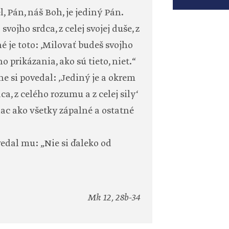
el, Pán, náš Boh, je jediný Pán.
vojho srdca, z celej svojej duše, z
uhé je toto: ‚Milovať budeš svojho
 prikázania, ako sú tieto, niet.“
e si povedal: ‚Jediný je a okrem
a, z celého rozumu a z celej sily‘
iac ako všetky zápalné a ostatné
vedal mu: „Nie si ďaleko od
Mk 12, 28b-34