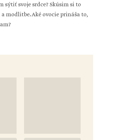
sýtiť svoje srdce? Skúsim si to
a modlitbe. Aké ovocie prináša to,
ňam?