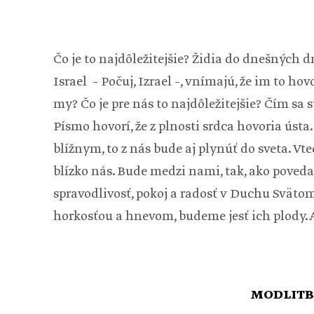
Čo je to najdôležitejšie? Židia do dnešných 
Israel – Počuj, Izrael –, vnímajú, že im to h
my? Čo je pre nás to najdôležitejšie? Čím sa
Písmo hovorí, že z plnosti srdca hovoria ústa
blížnym, to z nás bude aj plynúť do sveta. Vt
blízko nás. Bude medzi nami, tak, ako povedal 
spravodlivosť, pokoj a radosť v Duchu Svätom
horkosťou a hnevom, budeme jesť ich plody. A 
MODLITB