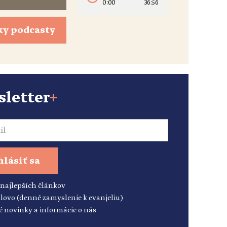
0:00
36:56
ky podcasty
letter
+
hlásiť sa
 najlepších článkov
lovo (denné zamyslenie k evanjeliu)
é novinky a informácie o nás