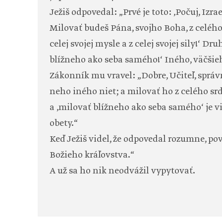
Ježiš odpovedal: „Prvé je toto: ‚Počuj, Izra
Milovať budeš Pána, svojho Boha, z celého s
celej svojej mysle a z celej svojej sily!‘ Dr
blížneho ako seba samého!‘ Iného, väčšieho
Zákonník mu vravel: „Dobre, Učiteľ, správn
neho iného niet; a milovať ho z celého srdc
a ‚milovať blížneho ako seba samého‘ je v
obety.“
Keď Ježiš videl, že odpovedal rozumne, po
Božieho kráľovstva.“
A už sa ho nik neodvážil vypytovať.