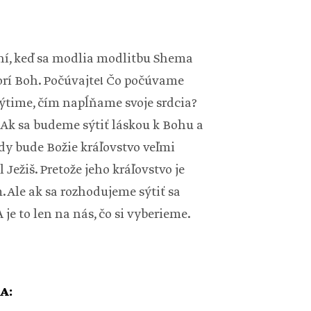
dní, keď sa modlia modlitbu Shema
ovorí Boh. Počúvajte! Čo počúvame
 sýtime, čím napĺňame svoje srdcia?
. Ak sa budeme sýtiť láskou k Bohu a
edy bude Božie kráľovstvo veľmi
Ježiš. Pretože jeho kráľovstvo je
. Ale ak sa rozhodujeme sýtiť sa
je to len na nás, čo si vyberieme.
A: