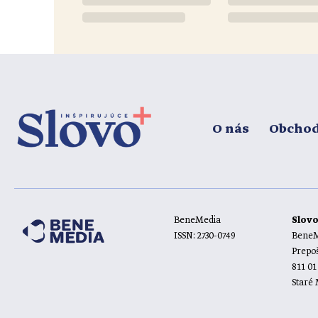
O nás
Obcho
BeneMedia
Slov
ISSN: 2730-0749
BeneMe
Prepoš
811 01
Staré