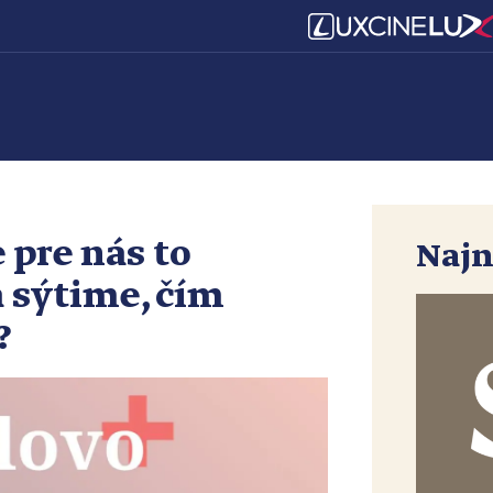
 pre nás to
Najn
a sýtime, čím
?