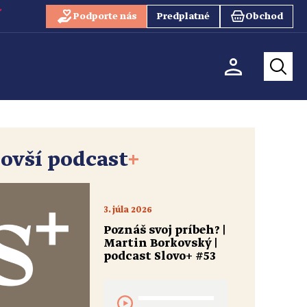
Podporte nás
Predplatné
Obchod
ovší podcast
+
3. júla 2026
Poznáš svoj príbeh? |
Martin Borkovský |
podcast Slovo+ #53