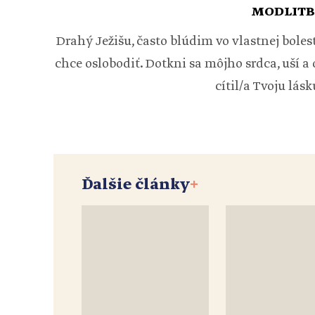
MODLITB
Drahý Ježišu, často blúdim vo vlastnej bolest
chce oslobodiť. Dotkni sa môjho srdca, uší a 
cítil/a Tvoju lás
Ďalšie články
+