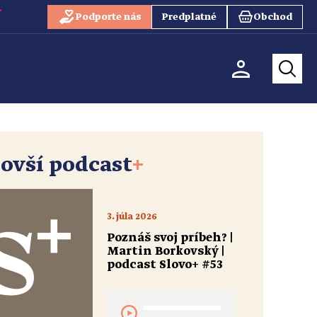
Podporte nás
Predplatné
Obchod
ovší podcast
+
3. júla 2026
Poznáš svoj príbeh? |
Martin Borkovský |
podcast Slovo+ #53