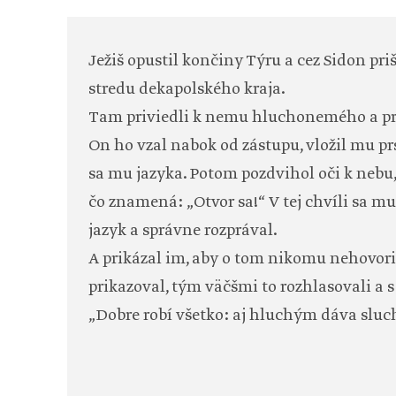
Ježiš opustil končiny Týru a cez Sidon pr
stredu dekapolského kraja.
Tam priviedli k nemu hluchonemého a pros
On ho vzal nabok od zástupu, vložil mu prst
sa mu jazyka. Potom pozdvihol oči k nebu,
čo znamená: „Otvor sa!“ V tej chvíli sa mu
jazyk a správne rozprával.
A prikázal im, aby o tom nikomu nehovoril
prikazoval, tým väčšmi to rozhlasovali a 
„Dobre robí všetko: aj hluchým dáva sluc