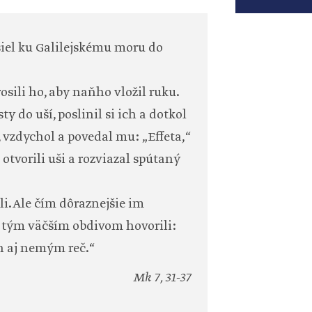
išiel ku Galilejskému moru do
ili ho, aby naňho vložil ruku.
y do uší, poslinil si ich a dotkol
 vzdychol a povedal mu: „Effeta,“
 otvorili uši a rozviazal spútaný
i. Ale čím dôraznejšie im
s tým väčším obdivom hovorili:
h aj nemým reč.“
Mk 7, 31-37