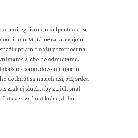
zranení, egoizmu, neodpustenia, že
ničom inom. Motáme sa vo svojom
o snaží upriamiť našu pozornosť na
 nevnímame alebo ho odmietame.
nedokážeme sami, dovoľme našim
ho dotknúť sa našich uší, očí, srdca
áš zrak aj sluch, aby z nich sňal
očuť svet, vnímať krásu, dobro