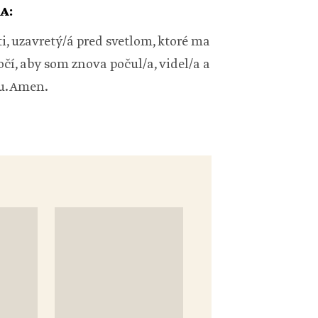
A:
i, uzavretý/á pred svetlom, ktoré ma
očí, aby som znova počul/a, videl/a a
ku. Amen.