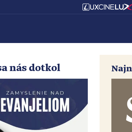
sa nás dotkol
Najn