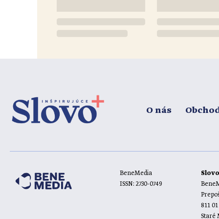
O nás
Obcho
BeneMedia
Slov
ISSN: 2730-0749
BeneMe
Prepoš
811 01
Staré