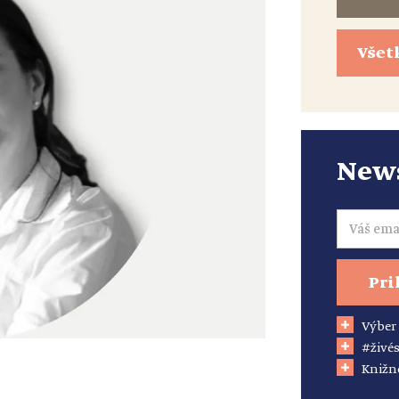
Všet
News
Email
Pri
Výber
#živés
Knižn