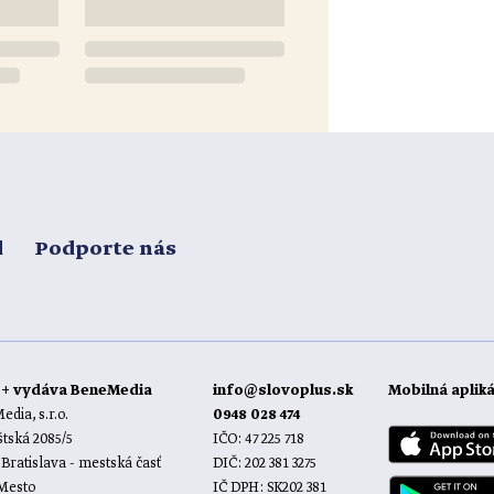
d
Podporte nás
o+ vydáva BeneMedia
info@slovoplus.sk
Mobilná aplik
dia, s.r.o.
0948 028 474
tská 2085/5
IČO: 47 225 718
 Bratislava - mestská časť
DIČ: 202 381 3275
 Mesto
IČ DPH: SK202 381