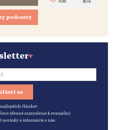
0:00
36:56
ky podcasty
letter
+
hlásiť sa
 najlepších článkov
lovo (denné zamyslenie k evanjeliu)
é novinky a informácie o nás