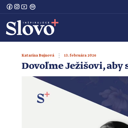
13. februára 2026
Katarína Bujnová
Dovoľme Ježišovi, aby 