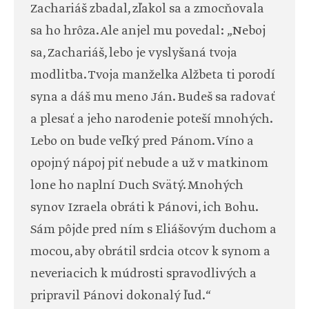
Zachariáš zbadal, zľakol sa a zmocňovala
sa ho hrôza. Ale anjel mu povedal: „Neboj
sa, Zachariáš, lebo je vyslyšaná tvoja
modlitba. Tvoja manželka Alžbeta ti porodí
syna a dáš mu meno Ján. Budeš sa radovať
a plesať a jeho narodenie poteší mnohých.
Lebo on bude veľký pred Pánom. Víno a
opojný nápoj piť nebude a už v matkinom
lone ho naplní Duch Svätý. Mnohých
synov Izraela obráti k Pánovi, ich Bohu.
Sám pôjde pred ním s Eliášovým duchom a
mocou, aby obrátil srdcia otcov k synom a
neveriacich k múdrosti spravodlivých a
pripravil Pánovi dokonalý ľud.“