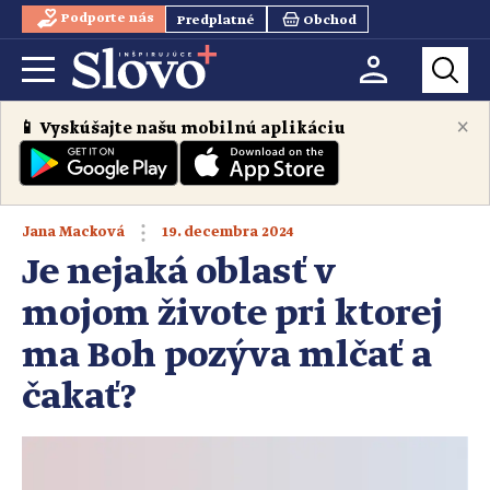
Podporte nás
Predplatné
Obchod
×
📱 Vyskúšajte našu mobilnú aplikáciu
19. decembra 2024
Jana Macková
Je nejaká oblasť v
mojom živote pri ktorej
ma Boh pozýva mlčať a
čakať?