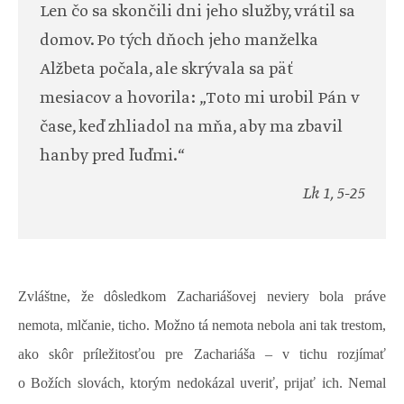
Len čo sa skončili dni jeho služby, vrátil sa
domov. Po tých dňoch jeho manželka
Alžbeta počala, ale skrývala sa päť
mesiacov a hovorila: „Toto mi urobil Pán v
čase, keď zhliadol na mňa, aby ma zbavil
hanby pred ľuďmi.“
Lk 1, 5-25
Zvláštne, že dôsledkom Zachariášovej neviery bola práve
nemota, mlčanie, ticho. Možno tá nemota nebola ani tak trestom,
ako skôr príležitosťou pre Zachariáša – v tichu rozjímať
o Božích slovách, ktorým nedokázal uveriť, prijať ich. Nemal