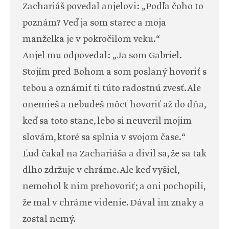
Zachariáš povedal anjelovi: „Podľa čoho to
poznám? Veď ja som starec a moja
manželka je v pokročilom veku.“
Anjel mu odpovedal: „Ja som Gabriel.
Stojím pred Bohom a som poslaný hovoriť s
tebou a oznámiť ti túto radostnú zvesť. Ale
onemieš a nebudeš môcť hovoriť až do dňa,
keď sa toto stane, lebo si neuveril mojim
slovám, ktoré sa splnia v svojom čase.“
Ľud čakal na Zachariáša a divil sa, že sa tak
dlho zdržuje v chráme. Ale keď vyšiel,
nemohol k nim prehovoriť; a oni pochopili,
že mal v chráme videnie. Dával im znaky a
zostal nemý.