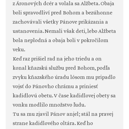
z Áronových dcér a volala sa Alžbeta. Obaja
boli spravodliví pred Bohom a bezúhonne
zachovávali všetky Pánove prikázania a
ustanovenia. Nemali však deti, lebo Alžbeta
bola neplodná a obaja boli v pokročilom
veku.
Keď raz prišiel rad na jeho triedu a on
konal kňazskú službu pred Bohom, podľa
zvyku kňazského úradu lósom mu pripadlo
vojsť do Pánovho chrámu a priniesť
kadidlovú obetu. V čase kadidlovej obety sa
vonku modlilo množstvo ľudu.
Tu sa mu zjavil Pánov anjel; stál na pravej
strane kadidlového oltára. Keď ho