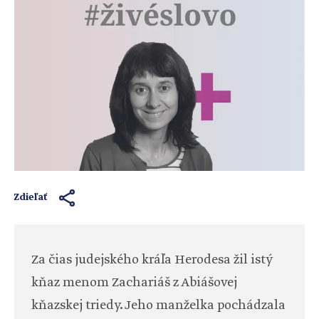
Zdieľať
Za čias judejského kráľa Herodesa žil istý
kňaz menom Zachariáš z Abiášovej
kňazskej triedy. Jeho manželka pochádzala