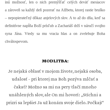
inú možnosť, len o nich premýšľať celých deväť mesiacov
a zároveň sa každý deň pozerať na Alžbetu, ktorej rastie bruško
– nepopierateľný dôkaz anjelových slov. A to až do dňa, keď sa
definitívne napĺňa Boží prísľub a Zachariáš drží v náručí svojho
syna Jána. Vtedy sa mu vracia hlas a on zvelebuje Boha
chválospevom.
MODLITBA:
Je nejaká oblasť v mojom živote, nejaká osoba,
udalosť – pri ktorej ma Boh pozýva mlčať a
čakať? Možno sa mi na pery tlačí mnoho
unáhlených slov, ale On mi hovorí: „Stíchni a
prizri sa lepšie! Ja už konám svoje dielo. Počkaj!“