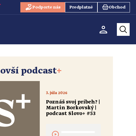
Podporte nás
Predplatné
Obchod
ovší podcast
+
3. júla 2026
Poznáš svoj príbeh? |
Martin Borkovský |
podcast Slovo+ #53