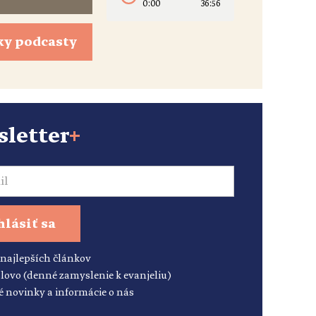
0:00
36:56
ky podcasty
letter
+
hlásiť sa
 najlepších článkov
lovo (denné zamyslenie k evanjeliu)
é novinky a informácie o nás