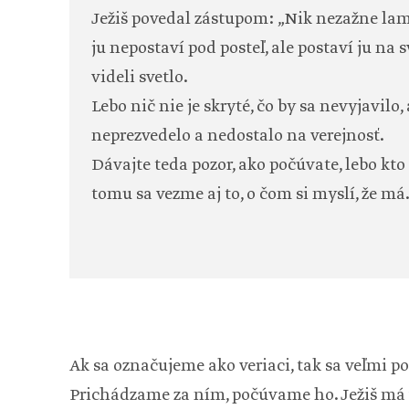
Ježiš povedal zástupom: „Nik nezažne lam
ju nepostaví pod posteľ, ale postaví ju na s
videli svetlo.
Lebo nič nie je skryté, čo by sa nevyjavilo, 
neprezvedelo a nedostalo na verejnosť.
Dávajte teda pozor, ako počúvate, lebo kto
tomu sa vezme aj to, o čom si myslí, že má
Ak sa označujeme ako veriaci, tak sa veľmi p
Prichádzame za ním, počúvame ho. Ježiš má v