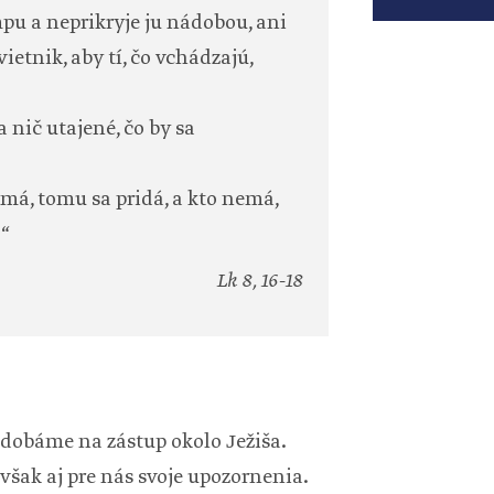
pu a neprikryje ju nádobou, ani
vietnik, aby tí, čo vchádzajú,
a nič utajené, čo by sa
 má, tomu sa pridá, a kto nemá,
.“
Lk 8, 16-18
odobáme na zástup okolo Ježiša.
šak aj pre nás svoje upozornenia.