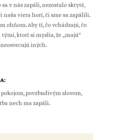
 sa v nás zapáli, nezostalo skryté,
i naša viera horí, či sme sa zapálili.
m ohňom. Aby tí, čo vchádzajú, čo
 tými, ktorí si myslia, že „majú“
bo neosvecujú iných.
A:
 pokojom, povzbudivým slovom,
ba nech ma zapáli.