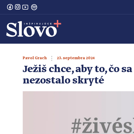
23. septembra 2024
Pavol Grach
Ježiš chce, aby to, čo sa
nezostalo skryté