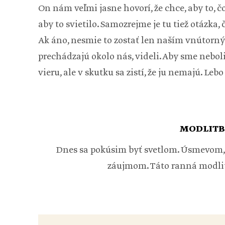
On nám veľmi jasne hovorí, že chce, aby to, čo
aby to svietilo. Samozrejme je tu tiež otázka, č
Ak áno, nesmie to zostať len naším vnútorný
prechádzajú okolo nás, videli. Aby sme neboli
vieru, ale v skutku sa zistí, že ju nemajú. Le
MODLITB
Dnes sa pokúsim byť svetlom. Úsmevom,
záujmom. Táto ranná modlit