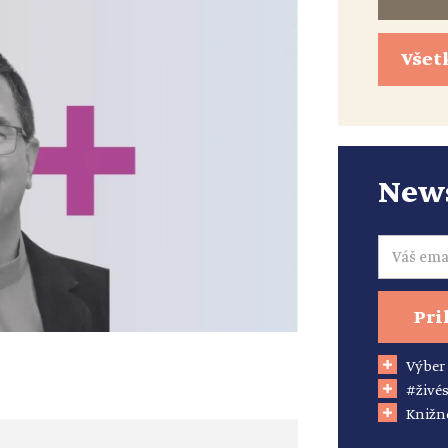
Všet
News
Email
Pri
Výber
#živés
Knižn