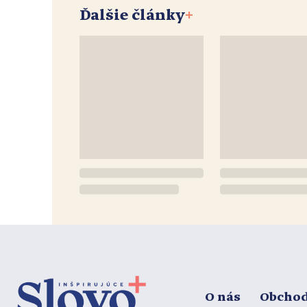
Ďalšie články
+
O nás
Obcho