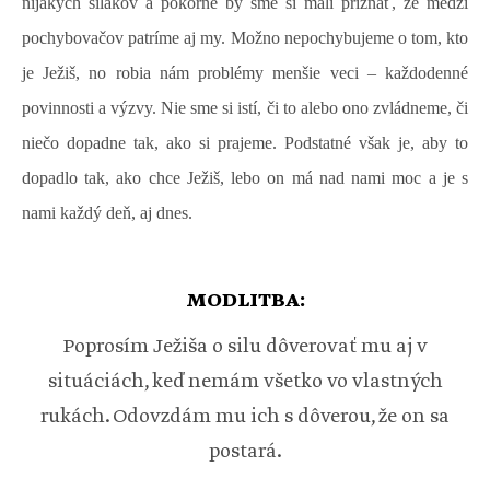
nijakých silákov a pokorne by sme si mali priznať, že medzi
pochybovačov patríme aj my. Možno nepochybujeme o tom, kto
je Ježiš, no robia nám problémy menšie veci – každodenné
povinnosti a výzvy. Nie sme si istí, či to alebo ono zvládneme, či
niečo dopadne tak, ako si prajeme. Podstatné však je, aby to
dopadlo tak, ako chce Ježiš, lebo on má nad nami moc a je s
nami každý deň, aj dnes.
MODLITBA:
Poprosím Ježiša o silu dôverovať mu aj v
situáciách, keď nemám všetko vo vlastných
rukách. Odovzdám mu ich s dôverou, že on sa
postará.