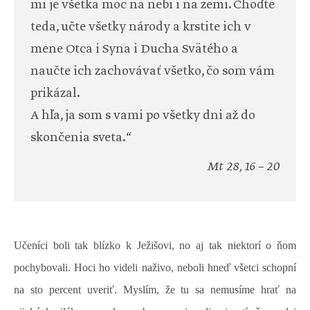
mi je všetka moc na nebi i na zemi. Choďte
teda, učte všetky národy a krstite ich v
mene Otca i Syna i Ducha Svätého a
naučte ich zachovávať všetko, čo som vám
prikázal.
A hľa, ja som s vami po všetky dni až do
skončenia sveta.“
Mt 28, 16 – 20
Učeníci boli tak blízko k Ježišovi, no aj tak niektorí o ňom
pochybovali. Hoci ho videli naživo, neboli hneď všetci schopní
na sto percent uveriť. Myslím, že tu sa nemusíme hrať na