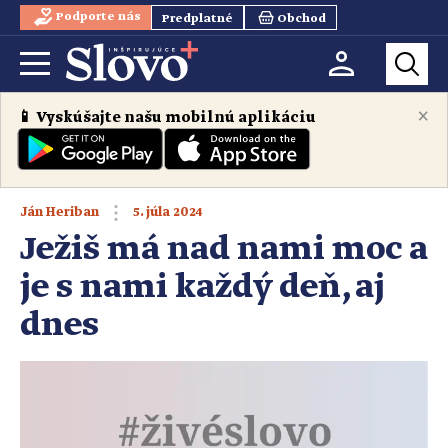
Podporte nás
Predplatné
Obchod
×
📱 Vyskúšajte našu mobilnú aplikáciu
5. júla 2024
Ján Heriban
Ježiš má nad nami moc a
je s nami každý deň, aj
dnes