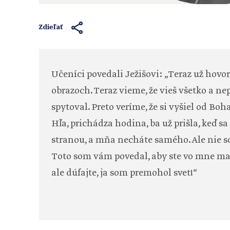
Zdieľať
Učeníci povedali Ježišovi: „Teraz už hovor
obrazoch. Teraz vieme, že vieš všetko a ne
spytoval. Preto veríme, že si vyšiel od Boha
Hľa, prichádza hodina, ba už prišla, keď s
stranou, a mňa necháte samého. Ale nie s
Toto som vám povedal, aby ste vo mne mali
ale dúfajte, ja som premohol svet!“