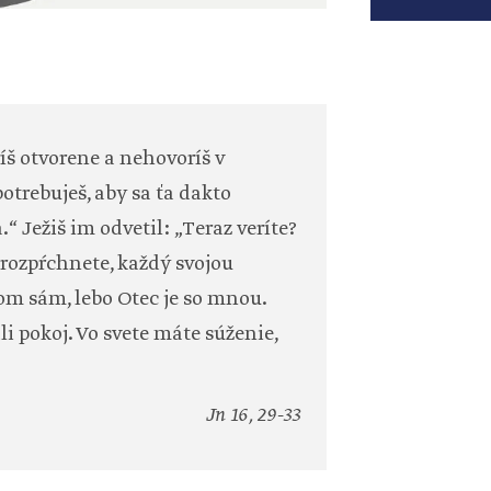
íš otvorene a nehovoríš v
potrebuješ, aby sa ťa dakto
.“ Ježiš im odvetil: „Teraz veríte?
a rozpŕchnete, každý svojou
om sám, lebo Otec je so mnou.
 pokoj. Vo svete máte súženie,
Jn 16, 29-33