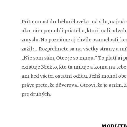
Prítomnosť druhého človeka má silu, najmä v
ako nám pomohli priatelia, ktorí mali odvah
zmyslu. No poznáme aj chvíle osamelosti, keď 
zažil: „ Rozpŕchnete sa na všetky strany a 
„Nie som sám, Otec je so mnou.“ To platí aj p
existuje Niekto, kto ťa miluje a komu na tebe 
ani keď všetci ostatní odídu. Ježiš mohol obet
práve preto, že dôveroval Otcovi, že je s ním. Z
pre druhých.
MODLITB