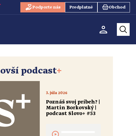
Podporte nás
Predplatné
Obchod
ovší podcast
+
3. júla 2026
Poznáš svoj príbeh? |
Martin Borkovský |
podcast Slovo+ #53