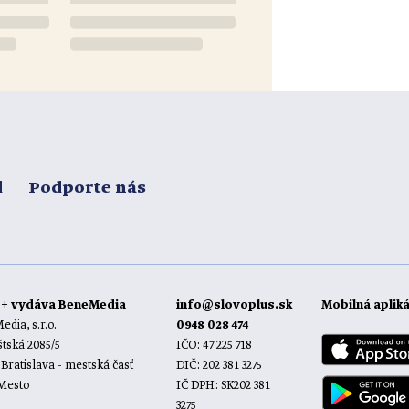
d
Podporte nás
o+ vydáva BeneMedia
info@slovoplus.sk
Mobilná aplik
dia, s.r.o.
0948 028 474
tská 2085/5
IČO: 47 225 718
 Bratislava - mestská časť
DIČ: 202 381 3275
 Mesto
IČ DPH: SK202 381
3275