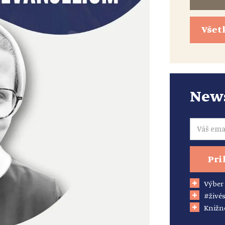
Všet
News
Email
Pri
Výber
#živés
Knižn