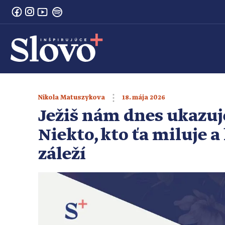
18. mája 2026
Nikola Matuszykova
Ježiš nám dnes ukazuje
Niekto, kto ťa miluje 
záleží