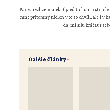
Pane, nechcem utekať pred tichom a strachom
mne prítomný nielen v tejto chvíli, ale i v k
daj mi silu kráčať s te
Ďalšie články
+