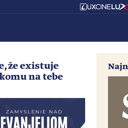
, že existuje
Najn
a komu na tebe