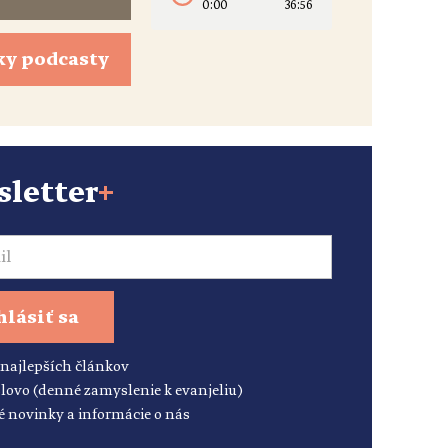
0:00
36:56
ky podcasty
letter
+
hlásiť sa
 najlepších článkov
lovo (denné zamyslenie k evanjeliu)
é novinky a informácie o nás