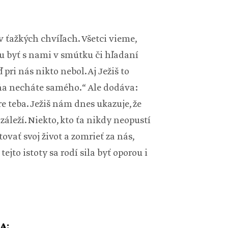
 ťažkých chvíľach. Všetci vieme,
u byť s nami v smútku či hľadaní
pri nás nikto nebol. Aj Ježiš to
mňa necháte samého.“ Ale dodáva:
re teba. Ježiš nám dnes ukazuje, že
záleží. Niekto, kto ťa nikdy neopustí
ovať svoj život a zomrieť za nás,
 tejto istoty sa rodí sila byť oporou i
A: