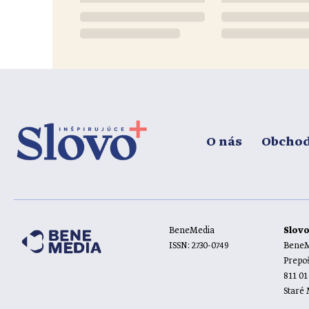
O nás
Obcho
BeneMedia
Slov
ISSN: 2730-0749
BeneMe
Prepoš
811 01
Staré