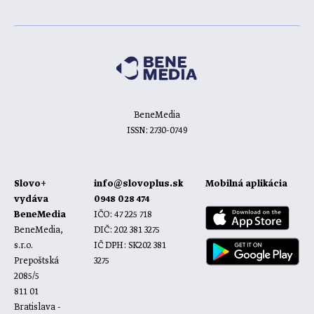
BeneMedia
ISSN: 2730-0749
Slovo+
info@slovoplus.sk
Mobilná aplikácia
vydáva
0948 028 474
BeneMedia
IČO: 47 225 718
BeneMedia,
DIČ: 202 381 3275
s.r.o.
IČ DPH: SK202 381
Prepoštská
3275
2085/5
811 01
Bratislava -