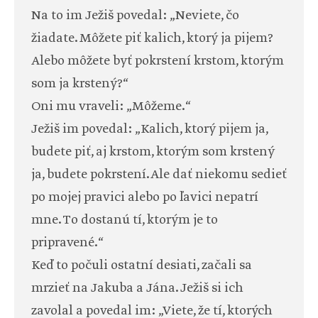
Na to im Ježiš povedal: „Neviete, čo
žiadate. Môžete piť kalich, ktorý ja pijem?
Alebo môžete byť pokrstení krstom, ktorým
som ja krstený?“
Oni mu vraveli: „Môžeme.“
Ježiš im povedal: „Kalich, ktorý pijem ja,
budete piť, aj krstom, ktorým som krstený
ja, budete pokrstení. Ale dať niekomu sedieť
po mojej pravici alebo po ľavici nepatrí
mne. To dostanú tí, ktorým je to
pripravené.“
Keď to počuli ostatní desiati, začali sa
mrzieť na Jakuba a Jána. Ježiš si ich
zavolal a povedal im: „Viete, že tí, ktorých