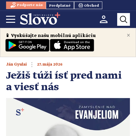
Podporte nás
Predplatné
Obchod
×
📱 Vyskúšajte našu mobilnú aplikáciu
27. mája 2026
Ján Gyulai
Ježiš túži ísť pred nami
a viesť nás