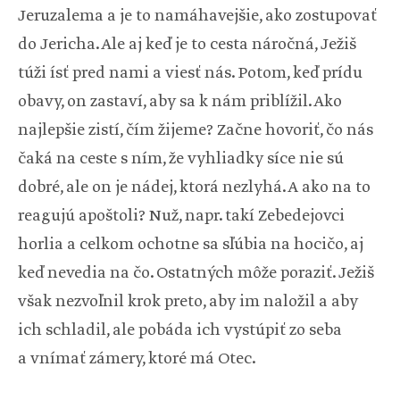
Jeruzalema a je to namáhavejšie, ako zostupovať
do Jericha. Ale aj keď je to cesta náročná, Ježiš
túži ísť pred nami a viesť nás. Potom, keď prídu
obavy, on zastaví, aby sa k nám priblížil. Ako
najlepšie zistí, čím žijeme? Začne hovoriť, čo nás
čaká na ceste s ním, že vyhliadky síce nie sú
dobré, ale on je nádej, ktorá nezlyhá. A ako na to
reagujú apoštoli? Nuž, napr. takí Zebedejovci
horlia a celkom ochotne sa sľúbia na hocičo, aj
keď nevedia na čo. Ostatných môže poraziť. Ježiš
však nezvoľnil krok preto, aby im naložil a aby
ich schladil, ale pobáda ich vystúpiť zo seba
a vnímať zámery, ktoré má Otec.