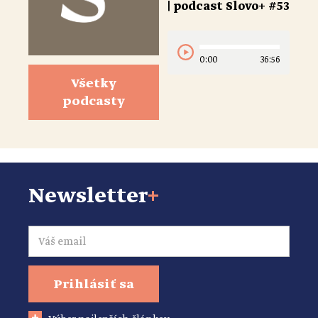
| podcast Slovo+ #53
0:00
36:56
Všetky
podcasty
Newsletter
+
Email
Prihlásiť sa