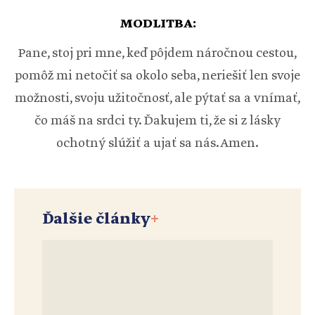
MODLITBA:
Pane, stoj pri mne, keď pôjdem náročnou cestou,
pomôž mi netočiť sa okolo seba, neriešiť len svoje
možnosti, svoju užitočnosť, ale pýtať sa a vnímať,
čo máš na srdci ty. Ďakujem ti, že si z lásky
ochotný slúžiť a ujať sa nás. Amen.
Ďalšie články
+