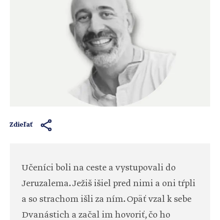
Zdieľať
Učeníci boli na ceste a vystupovali do
Jeruzalema. Ježiš išiel pred nimi a oni tŕpli
a so strachom išli za ním. Opäť vzal k sebe
Dvanástich a začal im hovoriť, čo ho