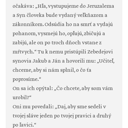
očakáva: „Hľa, vystupujeme do Jeruzalema
a Syn človeka bude vydaný veľkňazom a
zákonníkom. Odsúdia ho na smrť a vydajú
pohanom, vysmejú ho, opľujú, zbičujú a
zabijú, ale on po troch dňoch vstane z
mŕtvych.“ Tu k nemu pristúpili Zebedejovi
synovia Jakub a Ján a hovorili mu: „Učiteľ,
chceme, aby si nám splnil, o čo ťa
poprosíme.“
On sa ich opýtal: „Čo chcete, aby som vám
urobil?“
Oni mu povedali: „Daj, aby sme sedeli v
tvojej sláve jeden po tvojej pravici a druhý
po ľavici.“