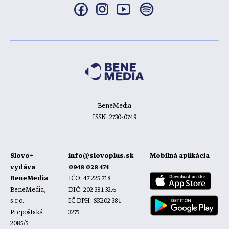
BeneMedia
ISSN: 2730-0749
Slovo+
info@slovoplus.sk
Mobilná aplikácia
vydáva
0948 028 474
BeneMedia
IČO: 47 225 718
BeneMedia,
DIČ: 202 381 3275
s.r.o.
IČ DPH: SK202 381
Prepoštská
3275
2085/5