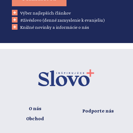
Výber najlepších článkov
#živéslovo (denné zamyslenie k evanjeliu)
Knižné novinky a informácie o nás
O nás
Podporte nás
Obchod