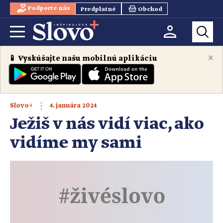
Podporte nás
Predplatné
Obchod
×
📱 Vyskúšajte našu mobilnú aplikáciu
4. januára 2024
Slovo+
Ježiš v nás vidí viac, ako
vidíme my sami