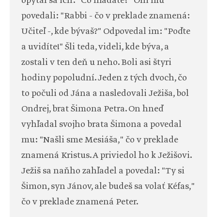
opýtal sa ich: "Čo hľadáte?" Oni mu
povedali: "Rabbi - čo v preklade znamená:
Učiteľ -, kde bývaš?" Odpovedal im: "Poďte
a uvidíte!" Šli teda, videli, kde býva, a
zostali v ten deň u neho. Boli asi štyri
hodiny popoludní. Jeden z tých dvoch, čo
to počuli od Jána a nasledovali Ježiša, bol
Ondrej, brat Šimona Petra. On hneď
vyhľadal svojho brata Šimona a povedal
mu: "Našli sme Mesiáša," čo v preklade
znamená Kristus. A priviedol ho k Ježišovi.
Ježiš sa naňho zahľadel a povedal: "Ty si
Šimon, syn Jánov, ale budeš sa volať Kéfas,"
čo v preklade znamená Peter.