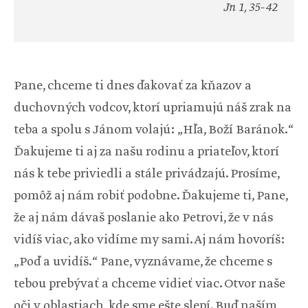
Jn 1, 35-42
Pane, chceme ti dnes ďakovať za kňazov a
duchovných vodcov, ktorí upriamujú náš zrak na
teba a spolu s Jánom volajú: „Hľa, Boží Baránok.“
Ďakujeme ti aj za našu rodinu a priateľov, ktorí
nás k tebe priviedli a stále privádzajú. Prosíme,
pomôž aj nám robiť podobne. Ďakujeme ti, Pane,
že aj nám dávaš poslanie ako Petrovi, že v nás
vidíš viac, ako vidíme my sami. Aj nám hovoríš:
„Poď a uvidíš.“ Pane, vyznávame, že chceme s
tebou prebývať a chceme vidieť viac. Otvor naše
oči v oblastiach, kde sme ešte slepí. Buď naším