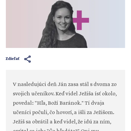
Zdieľať
V nasledujúci deň Ján zasa stál s dvoma zo
svojich učeníkov. Keď videl Ježiša ísť okolo,
povedal: "Hľa, Boží Baránok." Tí dvaja
učeníci počuli, čo hovorí, a išli za Ježišom.
Ježiš sa obrátil a keď videl, že idú za ním,