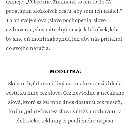
usmeje: „Vôbec nie. Znamená to len to, že JA
podstúpim akúkoľvek cestu, aby som ich našiel.“
To on svoje slovo (slovo pochopenia, slovo
uzdravenia, slovo útechy) zaseje kdekoľvek, kde
by sme oň mohli zakopnúť, len aby nás pritiahol
do svojho náručia.
MODLITBA:
Skúsim byť dnes citlivý na to, ako si Ježiš hľadá
cestu ku mne cez slovo. Cez nevšedné a nečakané
slová, ktoré sa ku mne dnes dostanú cez pieseň,
knihu, priateľov. Cez slová z útržku rozhovoru v
električke, reklamy či pouličného nápisu.