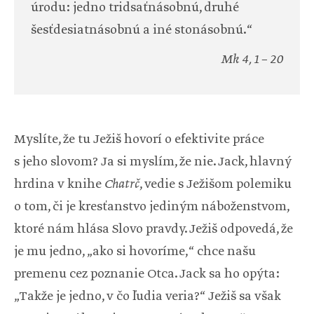
úrodu: jedno tridsaťnásobnú, druhé
šesťdesiatnásobnú a iné stonásobnú.“
Mk 4, 1 – 20
Myslíte, že tu Ježiš hovorí o efektivite práce
s jeho slovom? Ja si myslím, že nie. Jack, hlavný
hrdina v knihe
Chatrč
, vedie s Ježišom polemiku
o tom, či je kresťanstvo jediným náboženstvom,
ktoré nám hlása Slovo pravdy. Ježiš odpovedá, že
je mu jedno, „ako si hovoríme,“ chce našu
premenu cez poznanie Otca. Jack sa ho opýta:
„Takže je jedno, v čo ľudia veria?“ Ježiš sa však