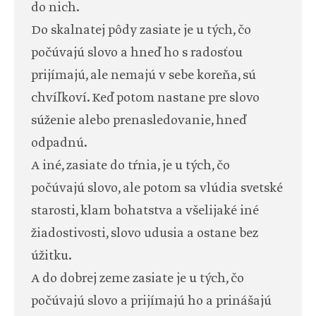
do nich.
Do skalnatej pôdy zasiate je u tých, čo
počúvajú slovo a hneď ho s radosťou
prijímajú, ale nemajú v sebe koreňa, sú
chvíľkoví. Keď potom nastane pre slovo
súženie alebo prenasledovanie, hneď
odpadnú.
A iné, zasiate do tŕnia, je u tých, čo
počúvajú slovo, ale potom sa vlúdia svetské
starosti, klam bohatstva a všelijaké iné
žiadostivosti, slovo udusia a ostane bez
úžitku.
A do dobrej zeme zasiate je u tých, čo
počúvajú slovo a prijímajú ho a prinášajú