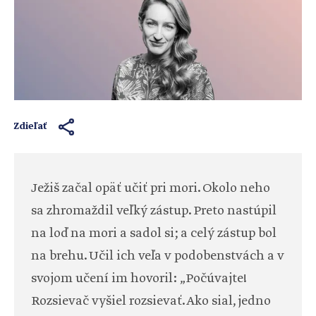
Zdieľať
Ježiš začal opäť učiť pri mori. Okolo neho
sa zhromaždil veľký zástup. Preto nastúpil
na loď na mori a sadol si; a celý zástup bol
na brehu. Učil ich veľa v podobenstvách a v
svojom učení im hovoril: „Počúvajte!
Rozsievač vyšiel rozsievať. Ako sial, jedno