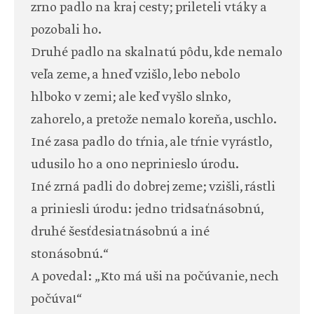
zrno padlo na kraj cesty; prileteli vtáky a
pozobali ho.
Druhé padlo na skalnatú pôdu, kde nemalo
veľa zeme, a hneď vzišlo, lebo nebolo
hlboko v zemi; ale keď vyšlo slnko,
zahorelo, a pretože nemalo koreňa, uschlo.
Iné zasa padlo do tŕnia, ale tŕnie vyrástlo,
udusilo ho a ono neprinieslo úrodu.
Iné zrná padli do dobrej zeme; vzišli, rástli
a priniesli úrodu: jedno tridsaťnásobnú,
druhé šesťdesiatnásobnú a iné
stonásobnú.“
A povedal: „Kto má uši na počúvanie, nech
počúva!“