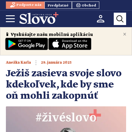
Podporte nás
Predplatné
Obchod
×
📱 Vyskúšajte našu mobilnú aplikáciu
29. januára 2025
Anežka Karla
Ježiš zasieva svoje slovo
kdekoľvek, kde by sme
oň mohli zakopnúť