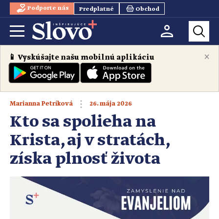
Podporte nás
Predplatné
Obchod
×
📱 Vyskúšajte našu mobilnú aplikáciu
26. mája 2026
Marianna Petríková
Kto sa spolieha na
Krista, aj v stratách,
získa plnosť života