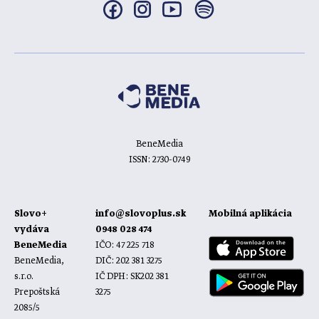
BeneMedia
ISSN: 2730-0749
Slovo+
info@slovoplus.sk
Mobilná aplikácia
vydáva
0948 028 474
BeneMedia
IČO: 47 225 718
BeneMedia,
DIČ: 202 381 3275
s.r.o.
IČ DPH: SK202 381
Prepoštská
3275
2085/5