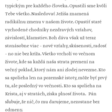
typickým pre každého človeka. Opustili sme kvôli
Tebe všetko. Nasledovať Ježiša znamená
radikálnu zmenu v našom živote. Opustiť staré
vychodené chodníky nezdravých vzťahov,
závislostí, klamstiev. Boh dáva však už teraz
stonásobne viac – nové vzťahy, skúsenosti, radosť
– no nie bez kríža. Všetko vrcholí vo večnom
živote, kde sa každá naša strata premení na
večný poklad, ktorý nám ani zlodej nevezme. Kto
sa spolieha len na pozemské istoty, môže byť prvý
tu, ale posledný vo večnosti. Kto sa spolieha na
Krista, aj v stratách, získa plnosť života. Pán
sľubuje, že nič, čo mu darujeme, nezostane bez
odmeny.