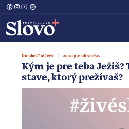
26. septembra 2025
Dominik Poláček
Kým je pre teba Ježiš? 
stave, ktorý prežívaš?