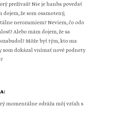
torý prežívaš? Nie je hanba povedať
 dojem, že som osamotený,
ntálne nerozumiem? Neviem, čo odo
alosť? Alebo mám dojem, že sa
pozabudol? Môže byť tým, kto ma
by som dokázal vnímať nové podnety
e?
A:
torý momentálne odráža môj vzťah s