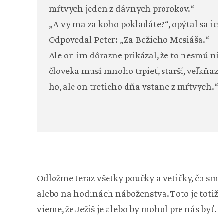
mŕtvych jeden z dávnych prorokov.“
„A vy ma za koho pokladáte?“, opýtal sa ic
Odpovedal Peter: „Za Božieho Mesiáša.“
Ale on im dôrazne prikázal, že to nesmú 
človeka musí mnoho trpieť, starší, veľkňaz
ho, ale on tretieho dňa vstane z mŕtvych.“
Odložme teraz všetky poučky a vetičky, čo s
alebo na hodinách náboženstva. Toto je totiž 
vieme, že Ježiš je alebo by mohol pre nás byť.