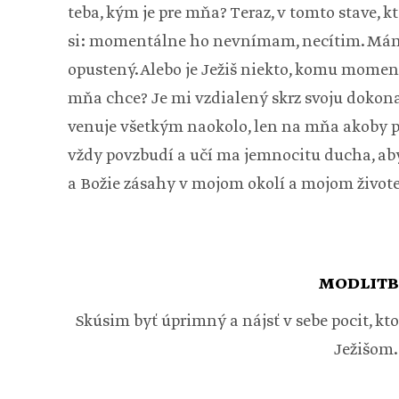
teba, kým je pre mňa? Teraz, v tomto stave, k
si: momentálne ho nevnímam, necítim. Mám
opustený. Alebo je Ježiš niekto, komu mome
mňa chce? Je mi vzdialený skrz svoju dokon
venuje všetkým naokolo, len na mňa akoby 
vždy povzbudí a učí ma jemnocitu ducha, a
a Božie zásahy v mojom okolí a mojom život
MODLITB
Skúsim byť úprimný a nájsť v sebe pocit, k
Ježišom.