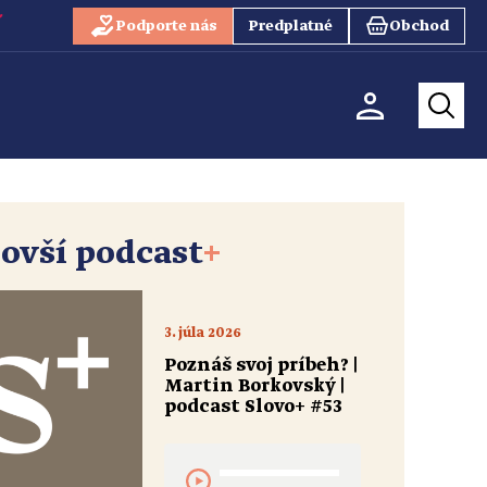
Podporte nás
Predplatné
Obchod
ovší podcast
+
3. júla 2026
Poznáš svoj príbeh? |
Martin Borkovský |
podcast Slovo+ #53