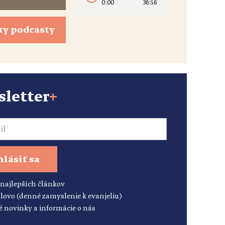
0:00
36:56
ky podcasty
letter
+
hlásiť sa
 najlepších článkov
lovo (denné zamyslenie k evanjeliu)
é novinky a informácie o nás