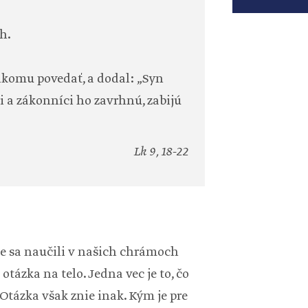
h.
nikomu povedať, a dodal: „Syn
i a zákonníci ho zavrhnú, zabijú
Lk 9, 18-22
me sa naučili v našich chrámoch
otázka na telo. Jedna vec je to, čo
 Otázka však znie inak. Kým je pre