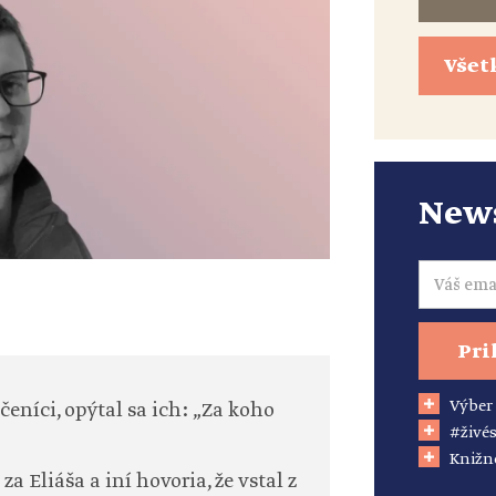
Všet
News
Email
Pri
Výber
čeníci, opýtal sa ich: „Za koho
#živés
Knižn
a Eliáša a iní hovoria, že vstal z