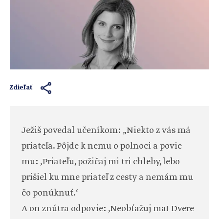
Zdieľať
Ježiš povedal učeníkom: „Niekto z vás má
priateľa. Pôjde k nemu o polnoci a povie
mu: ‚Priateľu, požičaj mi tri chleby, lebo
prišiel ku mne priateľ z cesty a nemám mu
čo ponúknuť.‘
A on znútra odpovie: ‚Neobťažuj ma! Dvere