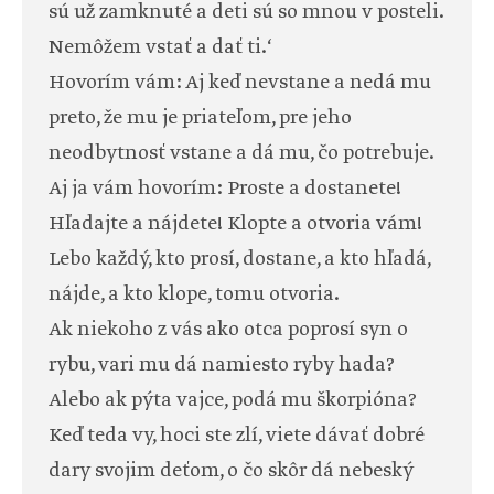
sú už zamknuté a deti sú so mnou v posteli.
Nemôžem vstať a dať ti.‘
Hovorím vám: Aj keď nevstane a nedá mu
preto, že mu je priateľom, pre jeho
neodbytnosť vstane a dá mu, čo potrebuje.
Aj ja vám hovorím: Proste a dostanete!
Hľadajte a nájdete! Klopte a otvoria vám!
Lebo každý, kto prosí, dostane, a kto hľadá,
nájde, a kto klope, tomu otvoria.
Ak niekoho z vás ako otca poprosí syn o
rybu, vari mu dá namiesto ryby hada?
Alebo ak pýta vajce, podá mu škorpióna?
Keď teda vy, hoci ste zlí, viete dávať dobré
dary svojim deťom, o čo skôr dá nebeský