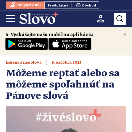
Podporte nás
Predplatné
Obchod
×
📱 Vyskúšajte našu mobilnú aplikáciu
9. októbra 2025
Helena Priesolová
Môžeme reptať alebo sa
môžeme spoľahnúť na
Pánove slová