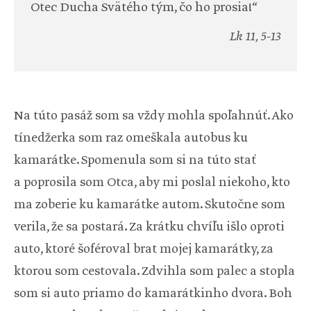
Otec Ducha Svätého tým, čo ho prosia!“
Lk 11, 5-13
Na túto pasáž som sa vždy mohla spoľahnúť. Ako
tínedžerka som raz omeškala autobus ku
kamarátke. Spomenula som si na túto stať
a poprosila som Otca, aby mi poslal niekoho, kto
ma zoberie ku kamarátke autom. Skutočne som
verila, že sa postará. Za krátku chvíľu išlo oproti
auto, ktoré šoféroval brat mojej kamarátky, za
ktorou som cestovala. Zdvihla som palec a stopla
som si auto priamo do kamarátkinho dvora. Boh