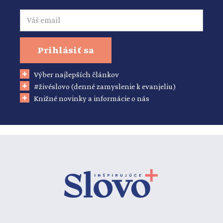
Email
Prihlásiť sa
Výber najlepších článkov
#živéslovo (denné zamyslenie k evanjeliu)
Knižné novinky a informácie o nás