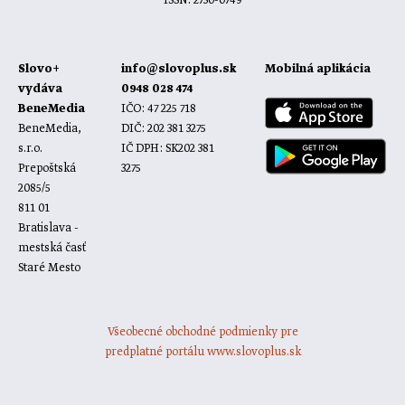
ISSN: 2730-0749
Slovo+
info@slovoplus.sk
Mobilná aplikácia
vydáva
0948 028 474
BeneMedia
IČO: 47 225 718
BeneMedia,
DIČ: 202 381 3275
s.r.o.
IČ DPH: SK202 381
Prepoštská
3275
2085/5
811 01
Bratislava -
mestská časť
Staré Mesto
Všeobecné obchodné podmienky pre
predplatné portálu www.slovoplus.sk