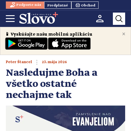
Podporte nás
Predplatné
Obchod
×
📱 Vyskúšajte našu mobilnú aplikáciu
23. mája 2026
Peter Štancel
Nasledujme Boha a
všetko ostatné
nechajme tak