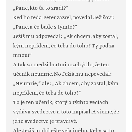
„Pane, kto ťa to zradí?“
Keď ho teda Peter zazrel, povedal Ježišovi:
„Pane, a čo bude s týmto?“
Ježiš mu odpovedal: „Ak chcem, aby zostal,
kým neprídem, čo teba do toho? Ty poď za
mnou!“
A tak sa medzi bratmi rozchýrilo, že ten
učeník neumrie. No Ježiš mu nepovedal:
„Neumrie,“ ale: „Ak chcem, aby zostal, kým
neprídem, čo teba do toho?“
To je ten učeník, ktorý o týchto veciach
vydáva svedectvo a toto napísal. A vieme, že
jeho svedectvo je pravdivé.
Ale Ježiš urobil ešte veľa iného. Keby sa to