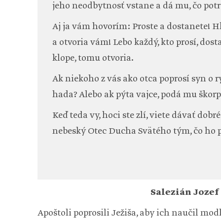
jeho neodbytnosť vstane a dá mu, čo potr
Aj ja vám hovorím: Proste a dostanete! Hľ
a otvoria vám! Lebo každý, kto prosí, dosta
klope, tomu otvoria.
Ak niekoho z vás ako otca poprosí syn o 
hada? Alebo ak pýta vajce, podá mu škor
Keď teda vy, hoci ste zlí, viete dávať dobr
nebeský Otec Ducha Svätého tým, čo ho p
Salezián Jozef
Apoštoli poprosili Ježiša, aby ich naučil mod