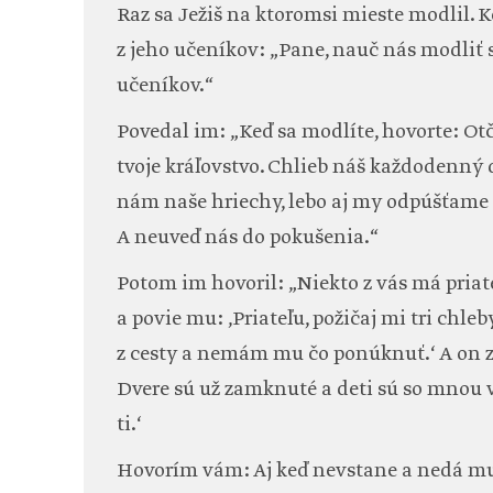
Raz sa Ježiš na ktoromsi mieste modlil. 
z jeho učeníkov: „Pane, nauč nás modliť s
učeníkov.“
Povedal im: „Keď sa modlíte, hovorte: Otč
tvoje kráľovstvo. Chlieb náš každodenný
nám naše hriechy, lebo aj my odpúšťame
A neuveď nás do pokušenia.“
Potom im hovoril: „Niekto z vás má priat
a povie mu: ‚Priateľu, požičaj mi tri chleb
z cesty a nemám mu čo ponúknuť.‘ A on z
Dvere sú už zamknuté a deti sú so mnou v
ti.‘
Hovorím vám: Aj keď nevstane a nedá mu p