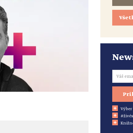
Všet
News
Email
Pri
Výber
#živés
Knižn