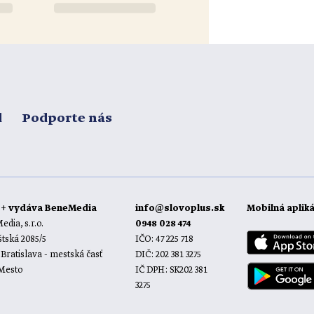
d
Podporte nás
o+ vydáva BeneMedia
info@slovoplus.sk
Mobilná aplik
dia, s.r.o.
0948 028 474
tská 2085/5
IČO: 47 225 718
 Bratislava - mestská časť
DIČ: 202 381 3275
 Mesto
IČ DPH: SK202 381
3275