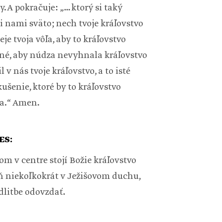
 A pokračuje: „… ktorý si taký
 nami sväto; nech tvoje kráľovstvo
je tvoja vôľa, aby to kráľovstvo
ebné, aby núdza nevyhnala kráľovstvo
 v nás tvoje kráľovstvo, a to isté
šenie, ktoré by to kráľovstvo
ha.“ Amen.
ES:
om v centre stojí Božie kráľovstvo
oň niekoľkokrát v Ježišovom duchu,
litbe odovzdať.