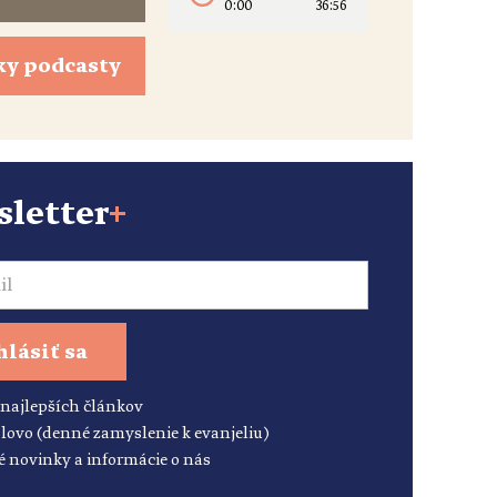
0:00
36:56
ky podcasty
letter
+
hlásiť sa
 najlepších článkov
lovo (denné zamyslenie k evanjeliu)
é novinky a informácie o nás