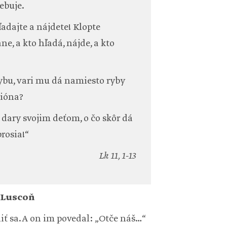
ebuje.
adajte a nájdete! Klopte
ne, a kto hľadá, nájde, a kto
rybu, vari mu dá namiesto ryby
pióna?
é dary svojim deťom, o čo skôr dá
rosia!“
Lk 11, 1-13
 Luscoň
liť sa. A on im povedal: „Otče náš…“