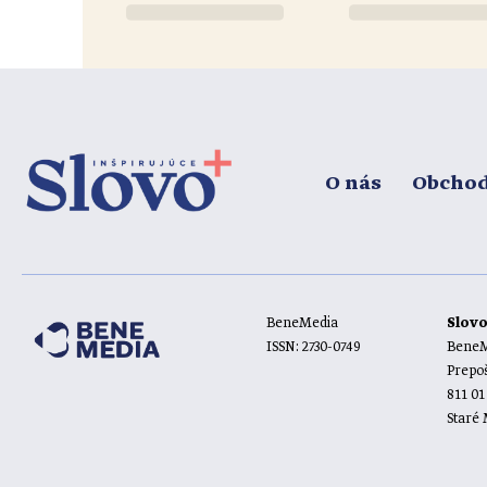
O nás
Obcho
BeneMedia
Slov
ISSN: 2730-0749
BeneMe
Prepoš
811 01
Staré