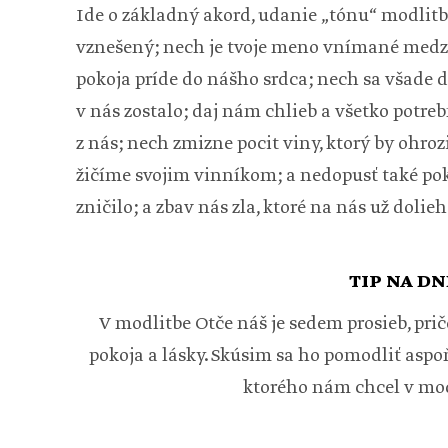
Ide o základný akord, udanie „tónu“ modlitby.
vznešený; nech je tvoje meno vnímané medzi
pokoja príde do nášho srdca; nech sa všade de
v nás zostalo; daj nám chlieb a všetko potr
z nás; nech zmizne pocit viny, ktorý by ohrozil
žičíme svojim vinníkom; a nedopusť také poku
zničilo; a zbav nás zla, ktoré na nás už dolie
TIP NA DN
V modlitbe Otče náš je sedem prosieb, prič
pokoja a lásky. Skúsim sa ho pomodliť asp
ktorého nám chcel v mod