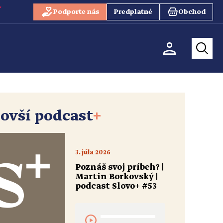
Podporte nás
Predplatné
Obchod
ovší podcast
+
3. júla 2026
Poznáš svoj príbeh? |
Martin Borkovský |
podcast Slovo+ #53