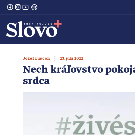
23. júla 2022
Jozef Luscoň
Nech kráľovstvo pokoj
srdca