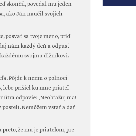
Keď skončil, povedal mu jeden
a, ako Ján naučil svojich
e, posväť sa tvoje meno, príď
 daj nám každý deň a odpusť
 každému svojmu dlžníkovi.
eľa. Pôjde k nemu o polnoci
y, lebo prišiel ku mne priateľ
nútra odpovie: ‚Neobťažuj ma!
 posteli. Nemôžem vstať a dať
reto, že mu je priateľom, pre