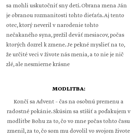
sa mohli uskutočniť sny detí. Obrana mena Ján
je obranou rozmanitosti tohto dieťaťa. Aj tento
otec, ktorý neveril v narodenie tohto
nečakaného syna, prežil deväť mesiacov, počas
ktorých dozrel k zmene. Je pekné myslieť na to,
že určité veci v živote nás menia, a to nie je nič
zlé, ale nesmierne krásne
MODLITBA:
Končí sa Advent – čas na osobnú premenu a
radostné pokánie. Skúsim sa stíšiť a poďakujem v
modlitbe Bohu za to, čo vo mne počas tohto času
zmenil, za to, čo som mu dovolil vo svojom živote