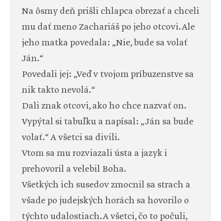
Na ôsmy deň prišli chlapca obrezať a chceli
mu dať meno Zachariáš po jeho otcovi. Ale
jeho matka povedala: „Nie, bude sa volať
Ján.“
Povedali jej: „Veď v tvojom príbuzenstve sa
nik takto nevolá.“
Dali znak otcovi, ako ho chce nazvať on.
Vypýtal si tabuľku a napísal: „Ján sa bude
volať.“ A všetci sa divili.
Vtom sa mu rozviazali ústa a jazyk i
prehovoril a velebil Boha.
Všetkých ich susedov zmocnil sa strach a
všade po judejských horách sa hovorilo o
týchto udalostiach. A všetci, čo to počuli,