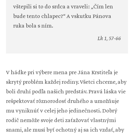
vštepili si to do srdca a vraveli: „Čím len
bude tento chlapec?“ A vskutku Pánova
ruka bola s ním.
Lk 1, 57-66
V hádke pri výbere mena pre Jána Krstiteľa je
skrytý problém každej rodiny. Všetci chceme, aby
boli druhí podľa našich predstáv. Pravá láska vie
rešpektovať rôznorodosť druhého a umožňuje
mu vyniknúť v celej jeho jedinečnosti. Dobrý
rodič nemôže svoje deti zaťažovať vlastnými
snami, ale musí byť ochotný aj sa ich vzdať, aby