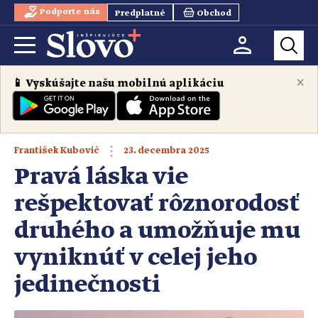
Podporte nás
Predplatné
Obchod
×
📱 Vyskúšajte našu mobilnú aplikáciu
23. decembra 2025
František Kubovič
Pravá láska vie
rešpektovať rôznorodosť
druhého a umožňuje mu
vyniknúť v celej jeho
jedinečnosti