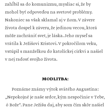
zahĺbil sa do komunizmu, mysliac si, že by
mohol byť odpoveďou na svetové problémy.
Nakoniec sa však sklamal aj v ňom. V závere
života dospel k záveru, že jedinou vecou, ktorá
môže zachrániť svet, je láska. Jeho myseľ sa
vrátila k Ježišovi Kristovi. V pokročilom veku,
vstúpil s manželkou do katolíckej cirkvi a našiel
v nej radosť svojho života.
MODLITBA:
Poznáme známy výrok svätého Augustína:
„Nepokojné je naše srdce, kým nespočinie v Tebe,
ó Bože“. Pane Ježišu daj, aby som čím skôr našiel