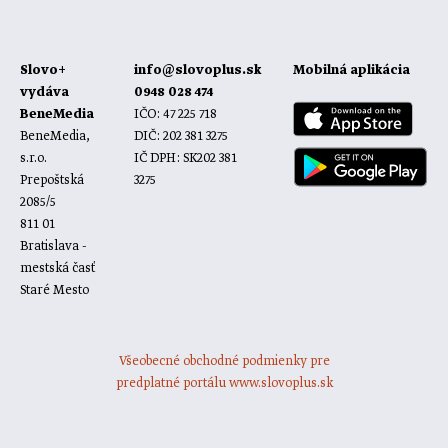
Slovo+
info@slovoplus.sk
Mobilná aplikácia
vydáva
0948 028 474
BeneMedia
IČO: 47 225 718
BeneMedia,
DIČ: 202 381 3275
s.r.o.
IČ DPH: SK202 381
Prepoštská
3275
2085/5
811 01
Bratislava -
mestská časť
Staré Mesto
Všeobecné obchodné podmienky pre
predplatné portálu www.slovoplus.sk