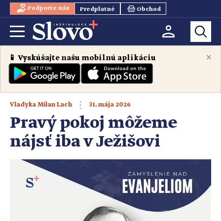
Podporte nás
Predplatné
Obchod
×
📱 Vyskúšajte našu mobilnú aplikáciu
31. mája 2026
Vladyka Milan Lach
Pravý pokoj môžeme
nájsť iba v Ježišovi