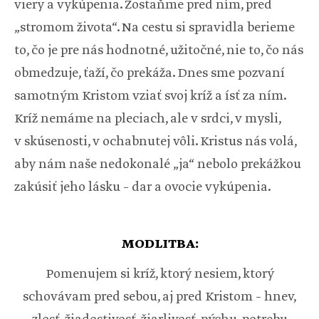
viery a vykúpenia. Zostaňme pred ním, pred
„stromom života“. Na cestu si spravidla berieme
to, čo je pre nás hodnotné, užitočné, nie to, čo nás
obmedzuje, ťaží, čo prekáža. Dnes sme pozvaní
samotným Kristom vziať svoj kríž a ísť za ním.
Kríž nemáme na pleciach, ale v srdci, v mysli,
v skúsenosti, v ochabnutej vôli. Kristus nás volá,
aby nám naše nedokonalé „ja“ nebolo prekážkou
zakúsiť jeho lásku – dar a ovocie vykúpenia.
MODLITBA:
Pomenujem si kríž, ktorý nesiem, ktorý
schovávam pred sebou, aj pred Kristom – hnev,