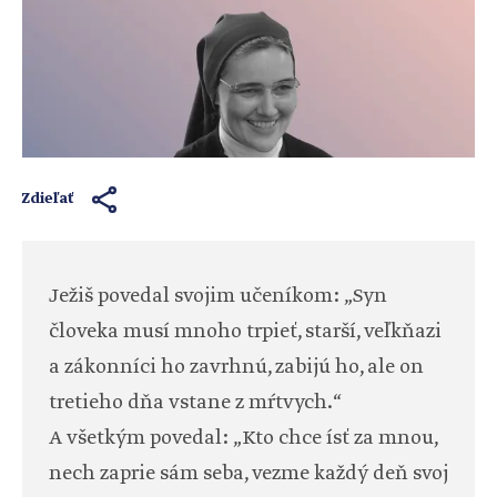
Zdieľať
Ježiš povedal svojim učeníkom: „Syn
človeka musí mnoho trpieť, starší, veľkňazi
a zákonníci ho zavrhnú, zabijú ho, ale on
tretieho dňa vstane z mŕtvych.“
A všetkým povedal: „Kto chce ísť za mnou,
nech zaprie sám seba, vezme každý deň svoj