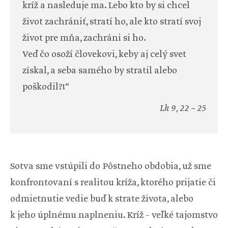
kríž a nasleduje ma. Lebo kto by si chcel
život zachrániť, stratí ho, ale kto stratí svoj
život pre mňa, zachráni si ho.
Veď čo osoží človekovi, keby aj celý svet
získal, a seba samého by stratil alebo
poškodil?!“
Lk 9, 22 – 25
Sotva sme vstúpili do Pôstneho obdobia, už sme
konfrontovaní s realitou kríža, ktorého prijatie či
odmietnutie vedie buď k strate života, alebo
k jeho úplnému naplneniu. Kríž – veľké tajomstvo