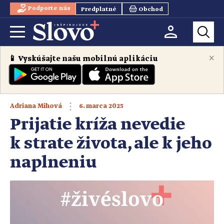
Podporte nás
Predplatné
Obchod
×
📱 Vyskúšajte našu mobilnú aplikáciu
6. marca 2025
Adriana Mihová
Prijatie kríža nevedie
k strate života, ale k jeho
naplneniu