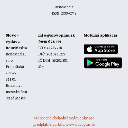
BeneMedia
ISSN: 2730-0749
Slovo+
info@slovoplus.sk
Mobilná aplikácia
vydáva
0948 028 474
BeneMedia
IČO: 47 225 718
BeneMedia,
DIČ: 202 381 3275
s.r.o.
IČ DPH: SK202 381
Prepoštská
3275
2085/5
811 01
Bratislava -
mestská časť
Staré Mesto
Všeobecné obchodné podmienky pre
predplatné portálu www.slovoplus.sk