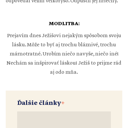
odpovedal veľmi veľkoryso. Odpustil jej hriechy.
MODLITBA:
Prejavím dnes Ježišovi nejakým spôsobom svoju
lásku. Môže to byť aj trochu bláznivé, trochu
márnotratné. Urobím niečo navyše, niečo iné!
Nechám sa inšpirovať láskou! Ježiš to prijme rád
aj odo mňa.
Ďalšie články
+