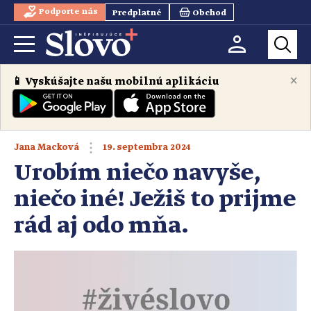
Podporte nás
Predplatné
Obchod
×
📱 Vyskúšajte našu mobilnú aplikáciu
19. septembra 2024
Jana Macková
Urobím niečo navyše,
niečo iné! Ježiš to prijme
rád aj odo mňa.