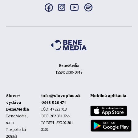
BeneMedia
ISSN: 2730-0749
Slovo+
info@slovoplus.sk
Mobilná aplikácia
vydáva
0948 028 474
BeneMedia
IČO: 47 225 718
BeneMedia,
DIČ: 202 381 3275
s.r.o.
IČ DPH: SK202 381
Prepoštská
3275
2085/5