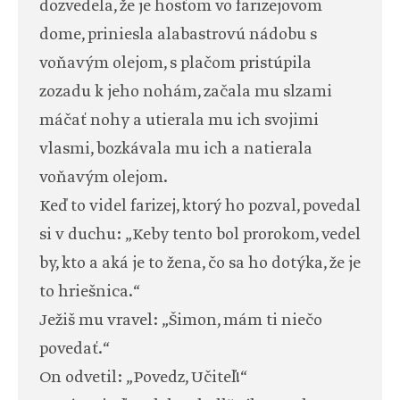
dozvedela, že je hosťom vo farizejovom
dome, priniesla alabastrovú nádobu s
voňavým olejom, s plačom pristúpila
zozadu k jeho nohám, začala mu slzami
máčať nohy a utierala mu ich svojimi
vlasmi, bozkávala mu ich a natierala
voňavým olejom.
Keď to videl farizej, ktorý ho pozval, povedal
si v duchu: „Keby tento bol prorokom, vedel
by, kto a aká je to žena, čo sa ho dotýka, že je
to hriešnica.“
Ježiš mu vravel: „Šimon, mám ti niečo
povedať.“
On odvetil: „Povedz, Učiteľ!“