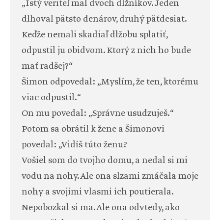
„Istý veriteľ mal dvoch dlžníkov. Jeden
dlhoval päťsto denárov, druhý päťdesiat.
Keďže nemali skadiaľ dlžobu splatiť,
odpustil ju obidvom. Ktorý z nich ho bude
mať radšej?“
Šimon odpovedal: „Myslím, že ten, ktorému
viac odpustil.“
On mu povedal: „Správne usudzuješ.“
Potom sa obrátil k žene a Šimonovi
povedal: „Vidíš túto ženu?
Vošiel som do tvojho domu, a nedal si mi
vodu na nohy. Ale ona slzami zmáčala moje
nohy a svojimi vlasmi ich poutierala.
Nepobozkal si ma. Ale ona odvtedy, ako