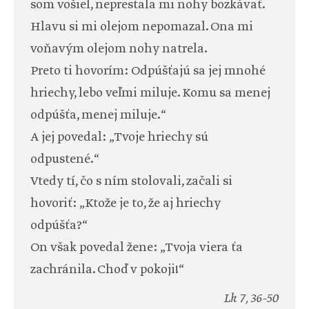
som vošiel, neprestala mi nohy bozkávať.
Hlavu si mi olejom nepomazal. Ona mi
voňavým olejom nohy natrela.
Preto ti hovorím: Odpúšťajú sa jej mnohé
hriechy, lebo veľmi miluje. Komu sa menej
odpúšťa, menej miluje.“
A jej povedal: „Tvoje hriechy sú
odpustené.“
Vtedy tí, čo s ním stolovali, začali si
hovoriť: „Ktože je to, že aj hriechy
odpúšťa?“
On však povedal žene: „Tvoja viera ťa
zachránila. Choď v pokoji!“
Lk 7, 36-50