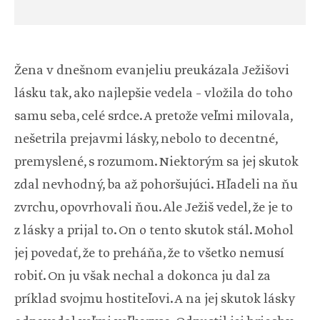
Žena v dnešnom evanjeliu preukázala Ježišovi
lásku tak, ako najlepšie vedela – vložila do toho
samu seba, celé srdce. A pretože veľmi milovala,
nešetrila prejavmi lásky, nebolo to decentné,
premyslené, s rozumom. Niektorým sa jej skutok
zdal nevhodný, ba až pohoršujúci. Hľadeli na ňu
zvrchu, opovrhovali ňou. Ale Ježiš vedel, že je to
z lásky a prijal to. On o tento skutok stál. Mohol
jej povedať, že to preháňa, že to všetko nemusí
robiť. On ju však nechal a dokonca ju dal za
príklad svojmu hostiteľovi. A na jej skutok lásky