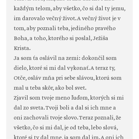
každým telom, aby všetko, čo si dal ty jemu,
im darovalo večný život. A večný život je v
tom, aby poznali teba, jediného pravého
Boha, a toho, ktorého si poslal, Ježiša
Krista.
Ja som ťa oslávil na zemi: dokončil som
dielo, ktoré si mi dal vykonať. A teraz ty,
Otče, osláv mňa pri sebe slávou, ktorú som
mal u teba skôr, ako bol svet.
Zjavil som tvoje meno ľuďom, ktorých si mi
dal zo sveta. Tvoji boli a dal si ich mne a
oni zachovali tvoje slovo. Teraz poznali, že
všetko, čo si mi dal, je od teba, lebo slová,
ktoré si ty dal mne, ja som dal im. A oni ich