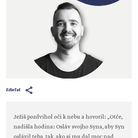
Zdieľať
Ježiš pozdvihol oči k nebu a hovoril: „Otče,
nadišla hodina: Osláv svojho Syna, aby Syn
oslávil teba, tak, ako si mu dal moc nad