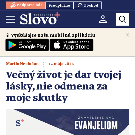
Podporte nás
Predplatné
Obchod
×
📱 Vyskúšajte našu mobilnú aplikáciu
17. mája 2026
Martin Neslušan
Večný život je dar tvojej
lásky, nie odmena za
moje skutky