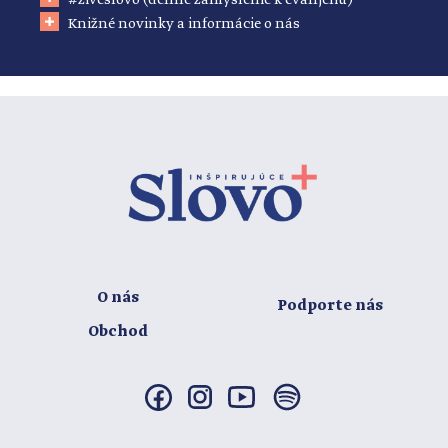
#živéslovo (denné zamyslenie k evanjeliu)
Knižné novinky a informácie o nás
O nás
Podporte nás
Obchod