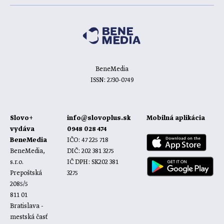
BeneMedia
ISSN: 2730-0749
Slovo+
info@slovoplus.sk
Mobilná aplikácia
vydáva
0948 028 474
BeneMedia
IČO: 47 225 718
BeneMedia,
DIČ: 202 381 3275
s.r.o.
IČ DPH: SK202 381
Prepoštská
3275
2085/5
811 01
Bratislava -
mestská časť