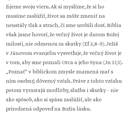
žijeme svoju vieru. Ak si myslíme, že si ho
musíme zaslúžiť, život sa môže zmeniť na
neustály tlak a strach, či sme urobili dosť. Biblia
však jasne hovorí, že večný život je darom Božej
milosti, nie odmenou za skutky (Ef 2,8–9). Ježiš
v Jánovom evanjeliu vysvetľuje, že večný život je
v tom, aby sme poznali Otca a jeho Syna (Jn 17,3).
„Poznať“ v biblickom zmysle znamená mať s
ním osobný, dôverný vzťah. Práve z tohto vzťahu
potom vyrastajú modlitby, služba i skutky – nie
ako spôsob, ako si spásu zaslúžiť, ale ako
prirodzená odpoveď na Božiu lásku.