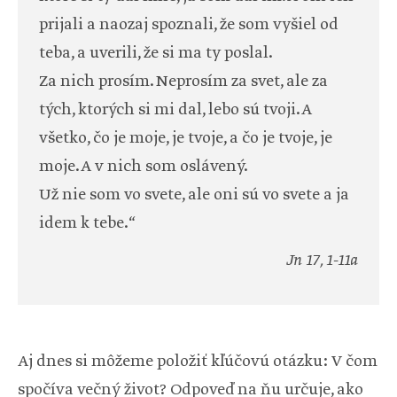
prijali a naozaj spoznali, že som vyšiel od
teba, a uverili, že si ma ty poslal.
Za nich prosím. Neprosím za svet, ale za
tých, ktorých si mi dal, lebo sú tvoji. A
všetko, čo je moje, je tvoje, a čo je tvoje, je
moje. A v nich som oslávený.
Už nie som vo svete, ale oni sú vo svete a ja
idem k tebe.“
Jn 17, 1-11a
Aj dnes si môžeme položiť kľúčovú otázku: V čom
spočíva večný život? Odpoveď na ňu určuje, ako