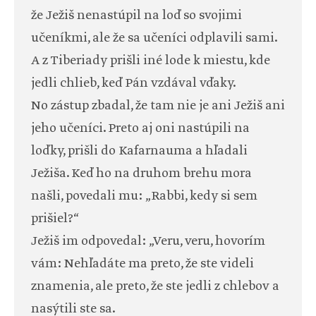
že Ježiš nenastúpil na loď so svojimi
učeníkmi, ale že sa učeníci odplavili sami.
A z Tiberiady prišli iné lode k miestu, kde
jedli chlieb, keď Pán vzdával vďaky.
No zástup zbadal, že tam nie je ani Ježiš ani
jeho učeníci. Preto aj oni nastúpili na
loďky, prišli do Kafarnauma a hľadali
Ježiša. Keď ho na druhom brehu mora
našli, povedali mu: „Rabbi, kedy si sem
prišiel?“
Ježiš im odpovedal: „Veru, veru, hovorím
vám: Nehľadáte ma preto, že ste videli
znamenia, ale preto, že ste jedli z chlebov a
nasýtili ste sa.