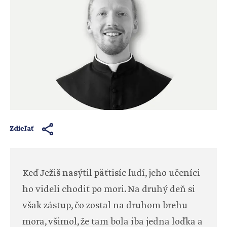
Zdieľať
Keď Ježiš nasýtil päťtisíc ľudí, jeho učeníci
ho videli chodiť po mori. Na druhý deň si
však zástup, čo zostal na druhom brehu
mora, všimol, že tam bola iba jedna loďka a