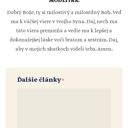
MODLITBA:
Dobrý Bože, ty si milostivý a milosrdný Boh. Veď
ma k väčšej viere v tvojho Syna. Daj, nech ma
táto viera premieňa a vedie ma k lepšej a
dokonalejšej láske voči bratom a sestrám. Daj,
aby v mojich skutkoch videli teba. Amen.
Ďalšie články
+