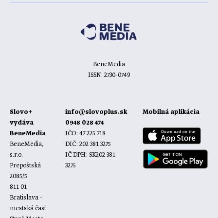
BeneMedia
ISSN: 2730-0749
Slovo+
info@slovoplus.sk
Mobilná aplikácia
vydáva
0948 028 474
BeneMedia
IČO: 47 225 718
BeneMedia,
DIČ: 202 381 3275
s.r.o.
IČ DPH: SK202 381
Prepoštská
3275
2085/5
811 01
Bratislava -
mestská časť