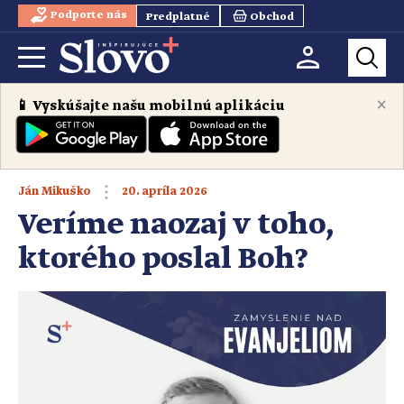
Podporte nás
Predplatné
Obchod
×
📱 Vyskúšajte našu mobilnú aplikáciu
20. apríla 2026
Ján Mikuško
Veríme naozaj v toho,
ktorého poslal Boh?