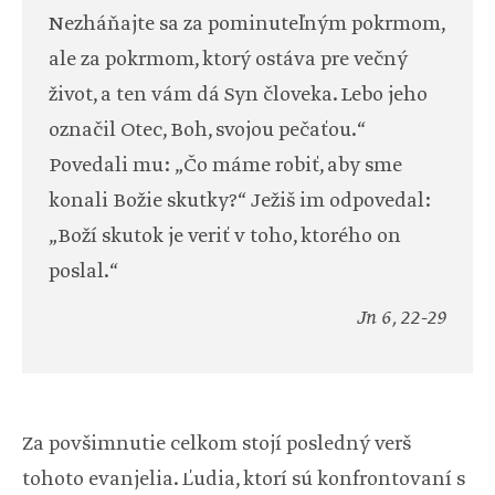
Nezháňajte sa za pominuteľným pokrmom,
ale za pokrmom, ktorý ostáva pre večný
život, a ten vám dá Syn človeka. Lebo jeho
označil Otec, Boh, svojou pečaťou.“
Povedali mu: „Čo máme robiť, aby sme
konali Božie skutky?“ Ježiš im odpovedal:
„Boží skutok je veriť v toho, ktorého on
poslal.“
Jn 6, 22-29
Za povšimnutie celkom stojí posledný verš
tohoto evanjelia. Ľudia, ktorí sú konfrontovaní s