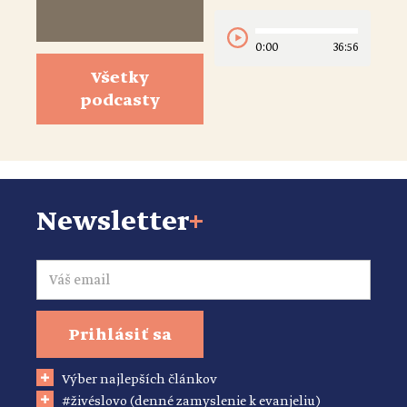
0:00
36:56
Všetky
podcasty
Newsletter
+
Email
Prihlásiť sa
Výber najlepších článkov
#živéslovo (denné zamyslenie k evanjeliu)