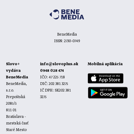
BeneMedia
ISSN: 2730-0749
Slovo+
info@slovoplus.sk
Mobilná aplikácia
vydáva
0948 028 474
BeneMedia
IČO: 47 225 718
BeneMedia,
DIČ: 202 381 3275
s.r.o.
IČ DPH: SK202 381
Prepoštská
3275
2085/5
811 01
Bratislava -
mestská časť
Staré Mesto