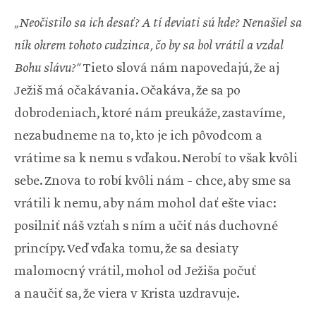
„Neočistilo sa ich desať? A tí deviati sú kde? Nenašiel sa
nik okrem tohoto cudzinca, čo by sa bol vrátil a vzdal
Bohu slávu?“
Tieto slová nám napovedajú, že aj
Ježiš má očakávania. Očakáva, že sa po
dobrodeniach, ktoré nám preukáže, zastavíme,
nezabudneme na to, kto je ich pôvodcom a
vrátime sa k nemu s vďakou. Nerobí to však kvôli
sebe. Znova to robí kvôli nám – chce, aby sme sa
vrátili k nemu, aby nám mohol dať ešte viac:
posilniť náš vzťah s ním a učiť nás duchovné
princípy. Veď vďaka tomu, že sa desiaty
malomocný vrátil, mohol od Ježiša počuť
a naučiť sa, že viera v Krista uzdravuje.