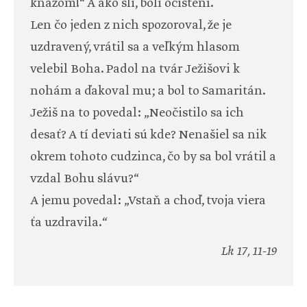
kňazom!“ A ako šli, boli očistení.
Len čo jeden z nich spozoroval, že je
uzdravený, vrátil sa a veľkým hlasom
velebil Boha. Padol na tvár Ježišovi k
nohám a ďakoval mu; a bol to Samaritán.
Ježiš na to povedal: „Neočistilo sa ich
desať? A tí deviati sú kde? Nenašiel sa nik
okrem tohoto cudzinca, čo by sa bol vrátil a
vzdal Bohu slávu?“
A jemu povedal: „Vstaň a choď, tvoja viera
ťa uzdravila.“
Lk 17, 11-19