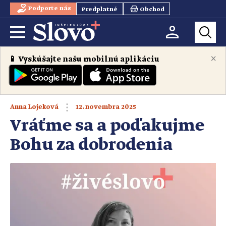
Podporte nás
Predplatné
Obchod
×
📱 Vyskúšajte našu mobilnú aplikáciu
12. novembra 2025
Anna Lojeková
Vráťme sa a poďakujme
Bohu za dobrodenia