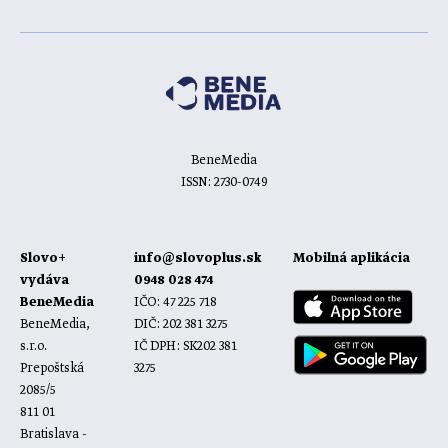
BeneMedia
ISSN: 2730-0749
Slovo+
info@slovoplus.sk
Mobilná aplikácia
vydáva
0948 028 474
BeneMedia
IČO: 47 225 718
BeneMedia,
DIČ: 202 381 3275
s.r.o.
IČ DPH: SK202 381
Prepoštská
3275
2085/5
811 01
Bratislava -