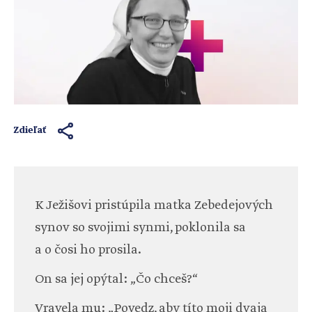
Zdieľať
K Ježišovi pristúpila matka Zebedejových
synov so svojimi synmi, poklonila sa
a o čosi ho prosila.
On sa jej opýtal: „Čo chceš?“
Vravela mu: „Povedz, aby títo moji dvaja