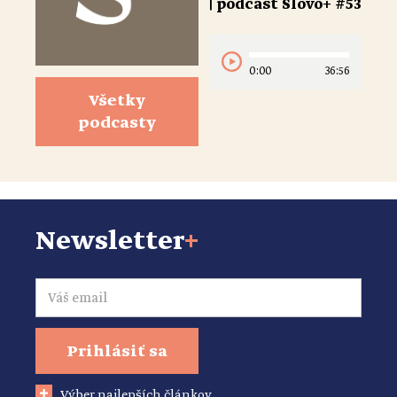
| podcast Slovo+ #53
0:00
36:56
Všetky
podcasty
Newsletter
+
Email
Prihlásiť sa
Výber najlepších článkov