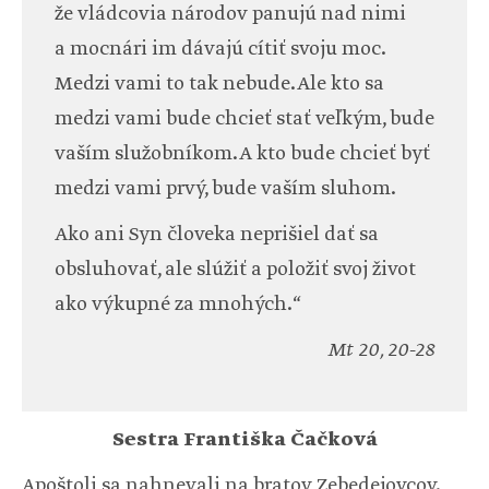
že vládcovia národov panujú nad nimi
a mocnári im dávajú cítiť svoju moc.
Medzi vami to tak nebude. Ale kto sa
medzi vami bude chcieť stať veľkým, bude
vaším služobníkom. A kto bude chcieť byť
medzi vami prvý, bude vaším sluhom.
Ako ani Syn človeka neprišiel dať sa
obsluhovať, ale slúžiť a položiť svoj život
ako výkupné za mnohých.“
Mt 20, 20-28
Sestra Františka Čačková
Apoštoli sa nahnevali na bratov Zebedejovcov.