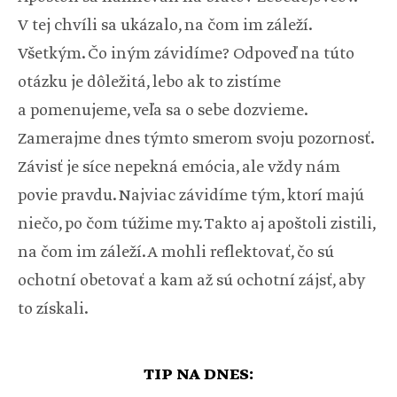
V tej chvíli sa ukázalo, na čom im záleží.
Všetkým. Čo iným závidíme? Odpoveď na túto
otázku je dôležitá, lebo ak to zistíme
a pomenujeme, veľa sa o sebe dozvieme.
Zamerajme dnes týmto smerom svoju pozornosť.
Závisť je síce nepekná emócia, ale vždy nám
povie pravdu. Najviac závidíme tým, ktorí majú
niečo, po čom túžime my. Takto aj apoštoli zistili,
na čom im záleží. A mohli reflektovať, čo sú
ochotní obetovať a kam až sú ochotní zájsť, aby
to získali.
TIP NA DNES: