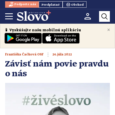
Podporte nás
Predplatné
Obchod
×
📱 Vyskúšajte našu mobilnú aplikáciu
24. júla 2022
Františka Čačková OSF
Závisť nám povie pravdu
o nás