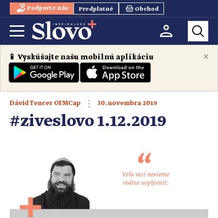
Podporte nás
Predplatné
Obchod
×
📱 Vyskúšajte našu mobilnú aplikáciu
30. novembra 2019
Dávid Tencer OFMCap
#ziveslovo 1.12.2019