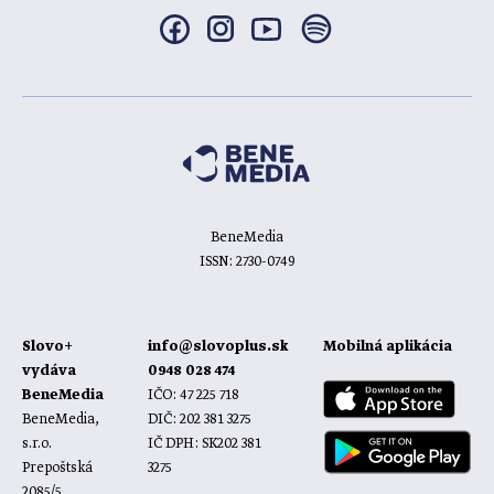
BeneMedia
ISSN: 2730-0749
Slovo+
info@slovoplus.sk
Mobilná aplikácia
vydáva
0948 028 474
BeneMedia
IČO: 47 225 718
BeneMedia,
DIČ: 202 381 3275
s.r.o.
IČ DPH: SK202 381
Prepoštská
3275
2085/5