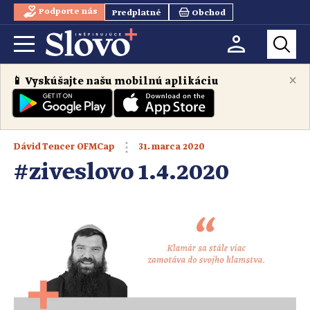
Podporte nás
Predplatné
Obchod
×
📱 Vyskúšajte našu mobilnú aplikáciu
31. marca 2020
Dávid Tencer OFMCap
#ziveslovo 1.4.2020