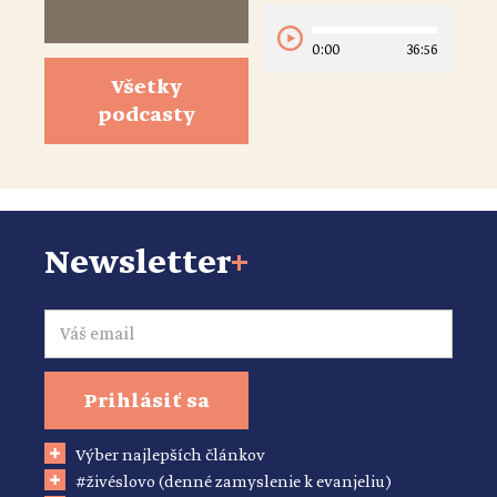
0:00
36:56
Všetky
podcasty
Newsletter
+
Email
Prihlásiť sa
Výber najlepších článkov
#živéslovo (denné zamyslenie k evanjeliu)