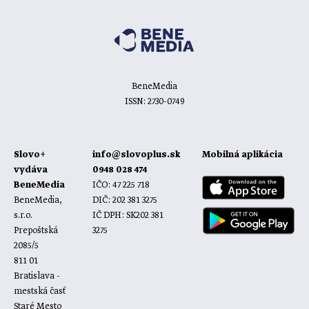
BeneMedia
ISSN: 2730-0749
Slovo+
info@slovoplus.sk
Mobilná aplikácia
vydáva
0948 028 474
BeneMedia
IČO: 47 225 718
BeneMedia,
DIČ: 202 381 3275
s.r.o.
IČ DPH: SK202 381
Prepoštská
3275
2085/5
811 01
Bratislava -
mestská časť
Staré Mesto