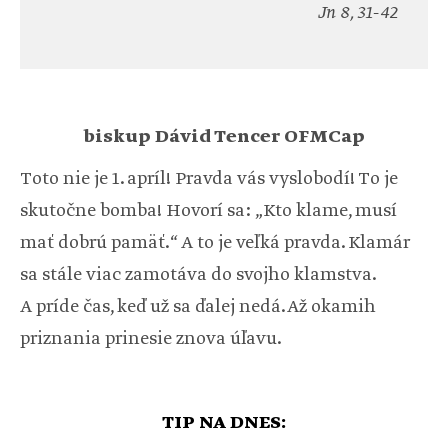
Jn 8, 31-42
biskup Dávid Tencer OFMCap
Toto nie je 1. apríl! Pravda vás vyslobodí! To je
skutočne bomba! Hovorí sa: „Kto klame, musí
mať dobrú pamäť.“ A to je veľká pravda. Klamár
sa stále viac zamotáva do svojho klamstva.
A príde čas, keď už sa ďalej nedá. Až okamih
priznania prinesie znova úľavu.
TIP NA DNES: