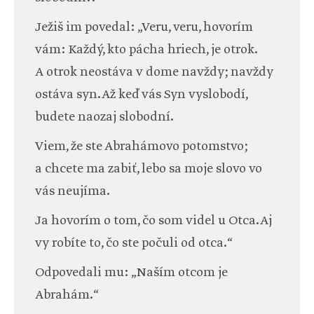
Ježiš im povedal: „Veru, veru, hovorím
vám: Každý, kto pácha hriech, je otrok.
A otrok neostáva v dome navždy; navždy
ostáva syn. Až keď vás Syn vyslobodí,
budete naozaj slobodní.
Viem, že ste Abrahámovo potomstvo;
a chcete ma zabiť, lebo sa moje slovo vo
vás neujíma.
Ja hovorím o tom, čo som videl u Otca. Aj
vy robíte to, čo ste počuli od otca.“
Odpovedali mu: „Naším otcom je
Abrahám.“