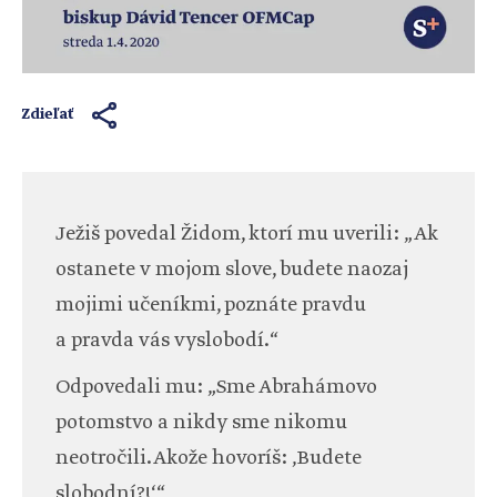
Zdieľať
Ježiš povedal Židom, ktorí mu uverili: „Ak
ostanete v mojom slove, budete naozaj
mojimi učeníkmi, poznáte pravdu
a pravda vás vyslobodí.“
Odpovedali mu: „Sme Abrahámovo
potomstvo a nikdy sme nikomu
neotročili. Akože hovoríš: ‚Budete
slobodní?!‘“