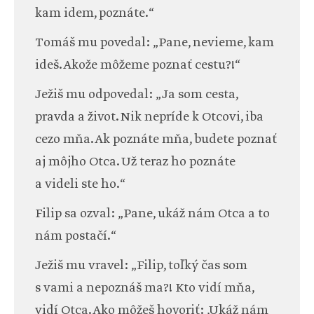
kam idem, poznáte.“
Tomáš mu povedal: „Pane, nevieme, kam
ideš. Akože môžeme poznať cestu?!“
Ježiš mu odpovedal: „Ja som cesta,
pravda a život. Nik nepríde k Otcovi, iba
cezo mňa. Ak poznáte mňa, budete poznať
aj môjho Otca. Už teraz ho poznáte
a videli ste ho.“
Filip sa ozval: „Pane, ukáž nám Otca a to
nám postačí.“
Ježiš mu vravel: „Filip, toľký čas som
s vami a nepoznáš ma?! Kto vidí mňa,
vidí Otca. Ako môžeš hovoriť: ‚Ukáž nám