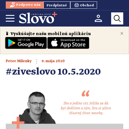
Podporte nás
Predplatné
Obchod
×
📱 Vyskúšajte našu mobilnú aplikáciu
9. mája 2020
Peter Milenky
#ziveslovo 10.5.2020