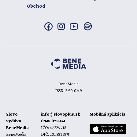
Obchod
BeneMedia
ISSN: 2730-0749
Slovo+
info@slovoplus.sk
Mobilná aplikácia
vydáva
0948 028 474
BeneMedia
IČO: 47 225 718
BeneMedia,
DIČ: 202 381 3275