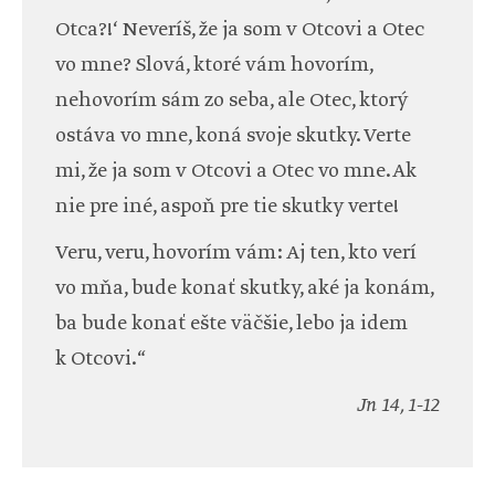
Otca?!‘ Neveríš, že ja som v Otcovi a Otec
vo mne? Slová, ktoré vám hovorím,
nehovorím sám zo seba, ale Otec, ktorý
ostáva vo mne, koná svoje skutky. Verte
mi, že ja som v Otcovi a Otec vo mne. Ak
nie pre iné, aspoň pre tie skutky verte!
Veru, veru, hovorím vám: Aj ten, kto verí
vo mňa, bude konať skutky, aké ja konám,
ba bude konať ešte väčšie, lebo ja idem
k Otcovi.“
Jn 14, 1-12