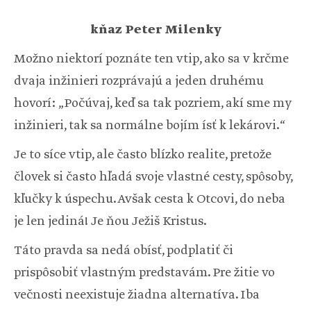
kňaz Peter Milenky
Možno niektorí poznáte ten vtip, ako sa v krčme
dvaja inžinieri rozprávajú a jeden druhému
hovorí: „Počúvaj, keď sa tak pozriem, akí sme my
inžinieri, tak sa normálne bojím ísť k lekárovi.“
Je to síce vtip, ale často blízko realite, pretože
človek si často hľadá svoje vlastné cesty, spôsoby,
kľučky k úspechu. Avšak cesta k Otcovi, do neba
je len jediná! Je ňou Ježiš Kristus.
Táto pravda sa nedá obísť, podplatiť či
prispôsobiť vlastným predstavám. Pre žitie vo
večnosti neexistuje žiadna alternatíva. Iba