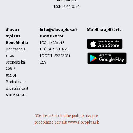
BeneMedia
ISSN: 2730-0749
Slovo+
info@slovoplus.sk
Mobilná aplikácia
vydáva
0948 028 474
BeneMedia
IČO: 47 225 718
BeneMedia,
DIČ: 202 381 3275
s.r.o.
IČ DPH: SK202 381
Prepoštská
3275
2085/5
811 01
Bratislava -
mestská časť
Staré Mesto
Všeobecné obchodné podmienky pre
predplatné portálu www.slovoplus.sk