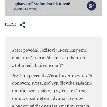
Zdieľať
Peter povedal Ježišovi: „Pozri, my sme
opustili všetko a išli sme za tebou. Čo
z toho teda budeme mať?“
Ježiš im povedal: „Veru, hovorím vám: Pri
obnovení sveta, keď Syn človeka zasadne
na trón svojej slávy, aj vy, čo ste išli za
mnou, zasadnete na dvanásť trónov
a budete súdiť dvanásť kmeňov Izraela.