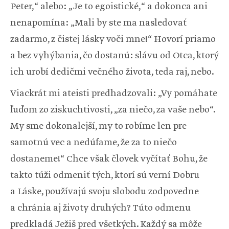
Peter,“ alebo: „Je to egoistické,“ a dokonca ani
nenapomína: „Mali by ste ma nasledovať
zadarmo, z čistej lásky voči mne!“ Hovorí priamo
a bez vyhýbania, čo dostanú: slávu od Otca, ktorý
ich urobí dedičmi večného života, teda raj, nebo.
Viackrát mi ateisti predhadzovali: „Vy pomáhate
ľuďom zo ziskuchtivosti, „za niečo, za vaše nebo“.
My sme dokonalejší, my to robíme len pre
samotnú vec a nedúfame, že za to niečo
dostaneme!“ Chce však človek vyčítať Bohu, že
takto túži odmeniť tých, ktorí sú verní Dobru
a Láske, používajú svoju slobodu zodpovedne
a chránia aj životy druhých? Túto odmenu
predkladá Ježiš pred všetkých. Každý sa môže