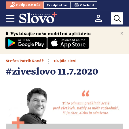
Podporte nás
Predplatné
Obchod
×
📱 Vyskúšajte našu mobilnú aplikáciu
10. júla 2020
Štefan Patrik Kováč
#ziveslovo 11.7.2020