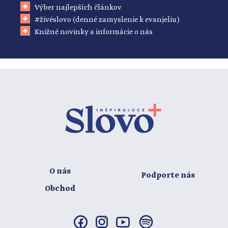
Výber najlepších článkov
#živéslovo (denné zamyslenie k evanjeliu)
Knižné novinky a informácie o nás
O nás
Podporte nás
Obchod