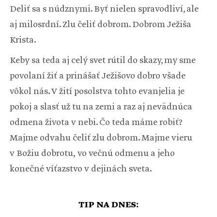
Deliť sa s núdznymi. Byť nielen spravodliví, ale
aj milosrdní. Zlu čeliť dobrom. Dobrom Ježiša
Krista.
Keby sa teda aj celý svet rútil do skazy, my sme
povolaní žiť a prinášať Ježišovo dobro všade
vôkol nás. V žití posolstva tohto evanjelia je
pokoj a slasť už tu na zemi a raz aj nevädnúca
odmena života v nebi. Čo teda máme robiť?
Majme odvahu čeliť zlu dobrom. Majme vieru
v Božiu dobrotu, vo večnú odmenu a jeho
konečné víťazstvo v dejinách sveta.
TIP NA DNES: