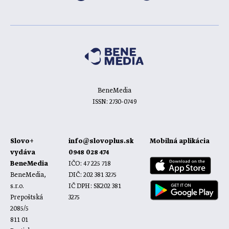
BeneMedia
ISSN: 2730-0749
Slovo+
info@slovoplus.sk
Mobilná aplikácia
vydáva
0948 028 474
BeneMedia
IČO: 47 225 718
BeneMedia,
DIČ: 202 381 3275
s.r.o.
IČ DPH: SK202 381
Prepoštská
3275
2085/5
811 01