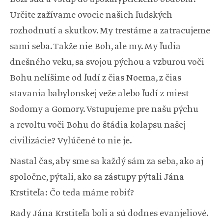
Určite zažívame ovocie našich ľudských
rozhodnutí a skutkov. My trestáme a zatracujeme
sami seba. Takže nie Boh, ale my. My ľudia
dnešného veku, sa svojou pýchou a vzburou voči
Bohu nelíšime od ľudí z čias Noema, z čias
stavania babylonskej veže alebo ľudí z miest
Sodomy a Gomory. Vstupujeme pre našu pýchu
a revoltu voči Bohu do štádia kolapsu našej
civilizácie? Vylúčené to nie je.
Nastal čas, aby sme sa každý sám za seba, ako aj
spoločne, pýtali, ako sa zástupy pýtali Jána
Krstiteľa: Čo teda máme robiť?
Rady Jána Krstiteľa boli a sú dodnes evanjeliové.