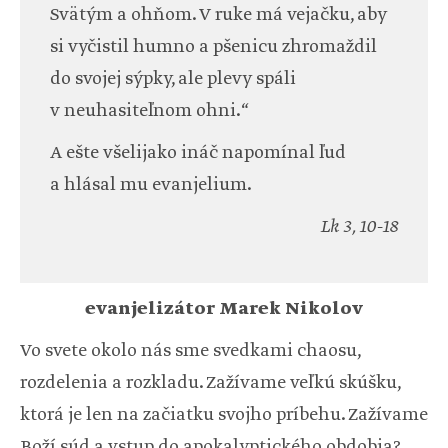
Svätým a ohňom. V ruke má vejačku, aby
si vyčistil humno a pšenicu zhromaždil
do svojej sýpky, ale plevy spáli
v neuhasiteľnom ohni.“
A ešte všelijako ináč napomínal ľud
a hlásal mu evanjelium.
Lk 3, 10-18
evanjelizátor Marek Nikolov
Vo svete okolo nás sme svedkami chaosu,
rozdelenia a rozkladu. Zažívame veľkú skúšku,
ktorá je len na začiatku svojho príbehu. Zažívame
Boží súd a vstup do apokalyptického obdobia?