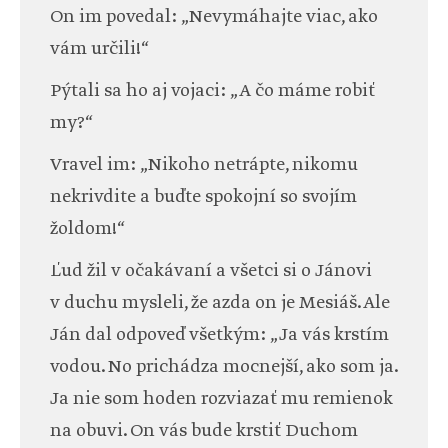
On im povedal: „Nevymáhajte viac, ako
vám určili!“
Pýtali sa ho aj vojaci: „A čo máme robiť
my?“
Vravel im: „Nikoho netrápte, nikomu
nekrivdite a buďte spokojní so svojím
žoldom!“
Ľud žil v očakávaní a všetci si o Jánovi
v duchu mysleli, že azda on je Mesiáš. Ale
Ján dal odpoveď všetkým: „Ja vás krstím
vodou. No prichádza mocnejší, ako som ja.
Ja nie som hoden rozviazať mu remienok
na obuvi. On vás bude krstiť Duchom