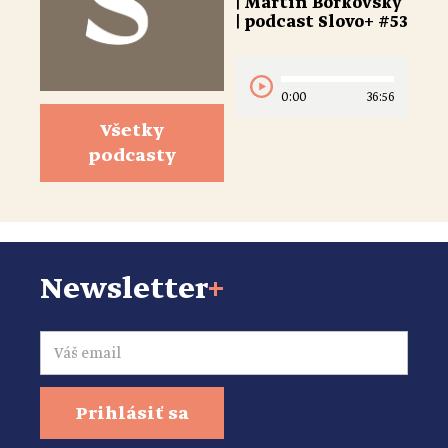
| Martin Borkovský
| podcast Slovo+ #53
0:00
36:56
Všetky
podcasty
Newsletter
+
Email
Prihlásiť sa