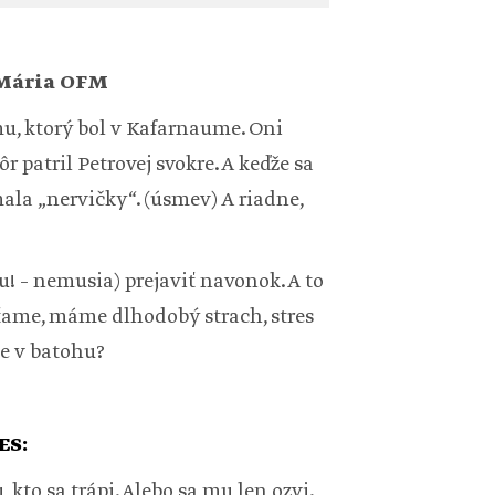
 Mária OFM
u, ktorý bol v Kafarnaume. Oni
r patril Petrovej svokre. A keďže sa
mala „nervičky“. (úsmev) A riadne,
 – nemusia) prejaviť navonok. A to
ťame, máme dlhodobý strach, stres
e v batohu?
ES:
kto sa trápi. Alebo sa mu len ozvi.