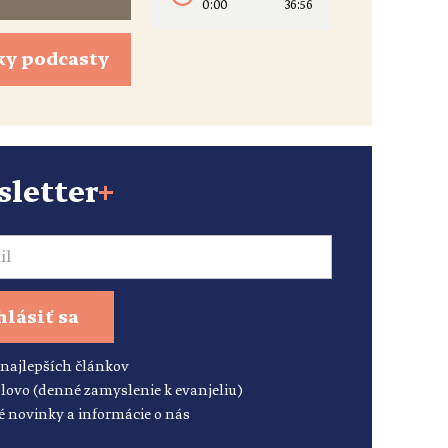
0:00
36:56
ky podcasty
letter
+
hlásiť sa
 najlepších článkov
lovo (denné zamyslenie k evanjeliu)
é novinky a informácie o nás