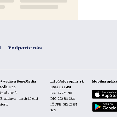
d
Podporte nás
o+ vydáva BeneMedia
info@slovoplus.sk
Mobilná aplik
dia, s.r.o.
0948 028 474
tská 2085/5
IČO: 47 225 718
 Bratislava - mestská časť
DIČ: 202 381 3275
 Mesto
IČ DPH: SK202 381
3275