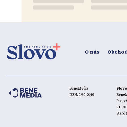
O nás
Obcho
BeneMedia
Slov
ISSN: 2730-0749
BeneMe
Prepoš
811 01
Staré