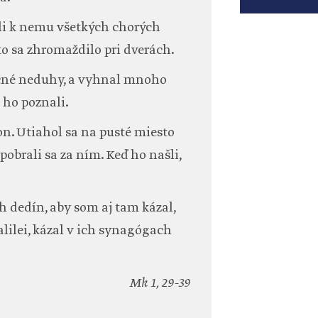
šali k nemu všetkých chorých
o sa zhromaždilo pri dverách.
ličné neduhy, a vyhnal mnoho
 ho poznali.
von. Utiahol sa na pusté miesto
 pobrali sa za ním. Keď ho našli,
 dedín, aby som aj tam kázal,
Galilei, kázal v ich synagógach
Mk 1, 29-39