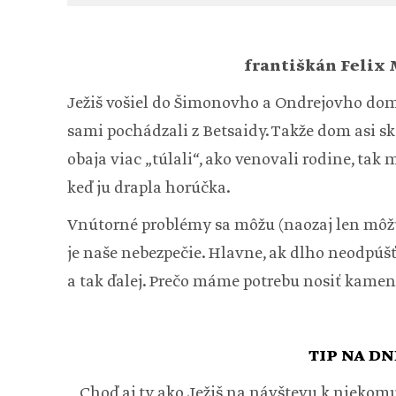
františkán Felix
Ježiš vošiel do Šimonovho a Ondrejovho dom
sami pochádzali z Betsaidy. Takže dom asi skô
obaja viac „túlali“, ako venovali rodine, tak 
keď ju drapla horúčka.
Vnútorné problémy sa môžu (naozaj len môžu!
je naše nebezpečie. Hlavne, ak dlho neodpúš
a tak ďalej. Prečo máme potrebu nosiť kamen
TIP NA DN
Choď aj ty ako Ježiš na návštevu k niekomu, 