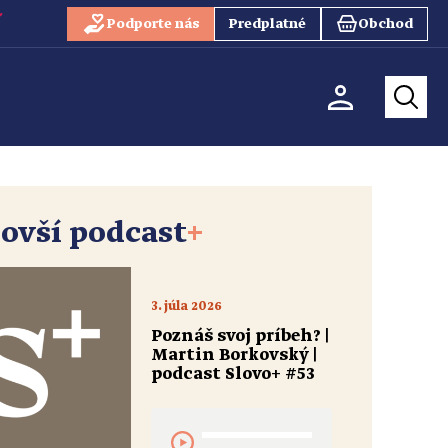
Podporte nás
Predplatné
Obchod
ovší podcast
+
3. júla 2026
Poznáš svoj príbeh? |
Martin Borkovský |
podcast Slovo+ #53