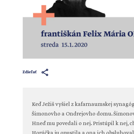
Zdieľať
Keď Ježiš vyšiel z kafarnaumskej synagó
Šimonovho a Ondrejovho domu. Šimonova 
Hneď mu povedali o nej. Pristúpil k nej, ch
Horúčka ju opustila a ona ich obsluhoval