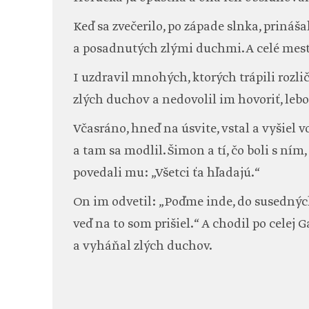
Keď sa zvečerilo, po západe slnka, priná
a posadnutých zlými duchmi. A celé mest
I uzdravil mnohých, ktorých trápili roz
zlých duchov a nedovolil im hovoriť, lebo
Včasráno, hneď na úsvite, vstal a vyšiel 
a tam sa modlil. Šimon a tí, čo boli s ním,
povedali mu: „Všetci ťa hľadajú.“
On im odvetil: „Poďme inde, do susedných
veď na to som prišiel.“ A chodil po celej 
a vyháňal zlých duchov.