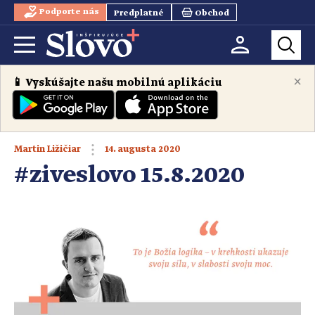
Podporte nás
Predplatné
Obchod
×
📱 Vyskúšajte našu mobilnú aplikáciu
14. augusta 2020
Martin Ližičiar
#ziveslovo 15.8.2020