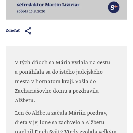
Zdieľať
V tých dňoch sa Mária vydala na cestu
a ponáhľala sa do istého judejského
mesta v hornatom kraji. Vošla do
Zachariášovho domu a pozdravila
Alžbetu.
Len čo Alžbeta začula Máriin pozdrav,
dieťa v jej lone sa zachvelo a Alžbetu
naplnil Duch Svätý. Vtedy zvolala veľkým