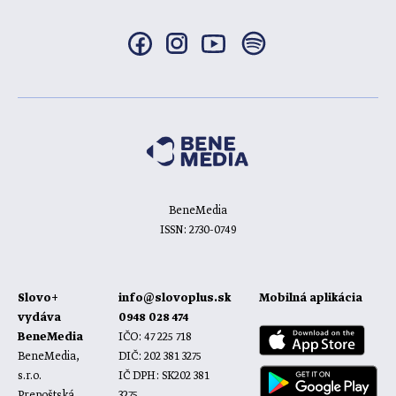
BeneMedia
ISSN: 2730-0749
Slovo+
info@slovoplus.sk
Mobilná aplikácia
vydáva
0948 028 474
BeneMedia
IČO: 47 225 718
BeneMedia,
DIČ: 202 381 3275
s.r.o.
IČ DPH: SK202 381
Prepoštská
3275