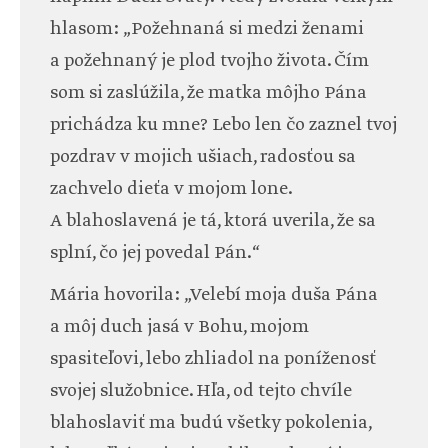
hlasom: „Požehnaná si medzi ženami
a požehnaný je plod tvojho života. Čím
som si zaslúžila, že matka môjho Pána
prichádza ku mne? Lebo len čo zaznel tvoj
pozdrav v mojich ušiach, radosťou sa
zachvelo dieťa v mojom lone.
A blahoslavená je tá, ktorá uverila, že sa
splní, čo jej povedal Pán.“
Mária hovorila: „Velebí moja duša Pána
a môj duch jasá v Bohu, mojom
spasiteľovi, lebo zhliadol na poníženosť
svojej služobnice. Hľa, od tejto chvíle
blahoslaviť ma budú všetky pokolenia,