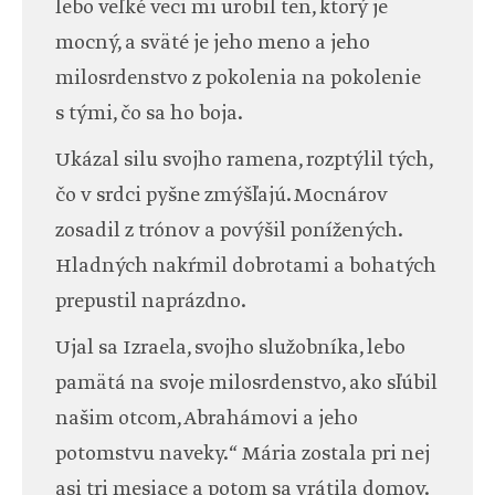
lebo veľké veci mi urobil ten, ktorý je
mocný, a sväté je jeho meno a jeho
milosrdenstvo z pokolenia na pokolenie
s tými, čo sa ho boja.
Ukázal silu svojho ramena, rozptýlil tých,
čo v srdci pyšne zmýšľajú. Mocnárov
zosadil z trónov a povýšil ponížených.
Hladných nakŕmil dobrotami a bohatých
prepustil naprázdno.
Ujal sa Izraela, svojho služobníka, lebo
pamätá na svoje milosrdenstvo, ako sľúbil
našim otcom, Abrahámovi a jeho
potomstvu naveky.“ Mária zostala pri nej
asi tri mesiace a potom sa vrátila domov.