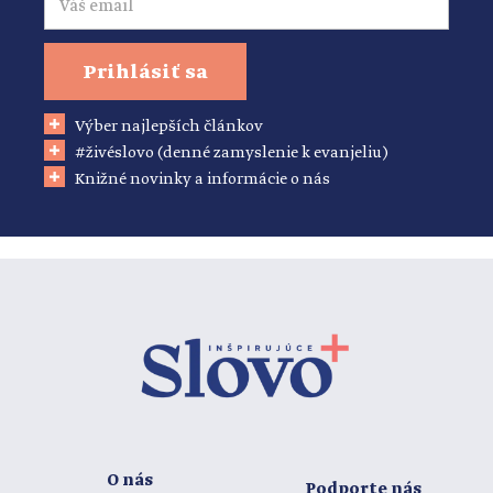
Prihlásiť sa
Výber najlepších článkov
#živéslovo (denné zamyslenie k evanjeliu)
Knižné novinky a informácie o nás
O nás
Podporte nás