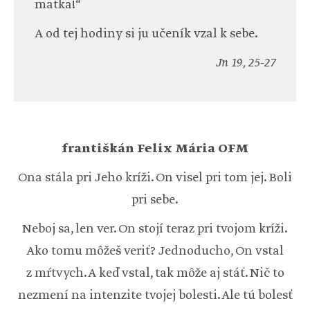
matka!“
A od tej hodiny si ju učeník vzal k sebe.
Jn 19, 25-27
františkán Felix Mária OFM
Ona stála pri Jeho kríži. On visel pri tom jej. Boli
pri sebe.
Neboj sa, len ver. On stojí teraz pri tvojom kríži.
Ako tomu môžeš veriť? Jednoducho, On vstal
z mŕtvych. A keď vstal, tak môže aj stáť. Nič to
nezmení na intenzite tvojej bolesti. Ale tú bolesť