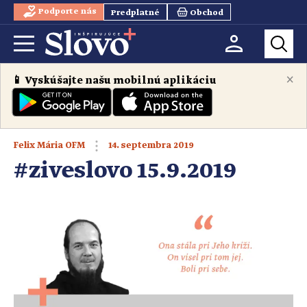
Podporte nás
Predplatné
Obchod
×
📱 Vyskúšajte našu mobilnú aplikáciu
14. septembra 2019
Felix Mária OFM
#ziveslovo 15.9.2019