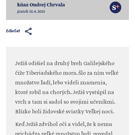
Zdieľať
Ježiš odišiel na druhý breh Galilejského
čiže Tiberiadského mora. Šlo za ním veľké
množstvo ľudí, lebo videli znamenia,
ktoré robil na chorých. Ježiš vystúpil na
vrch a tam si sadol so svojimi učeníkmi.
Blízko boli židovské sviatky Veľkej noci.
Keď Ježiš zdvihol oči a videl, že k nemu
prichádza veľké množstvo ľudí, povedal