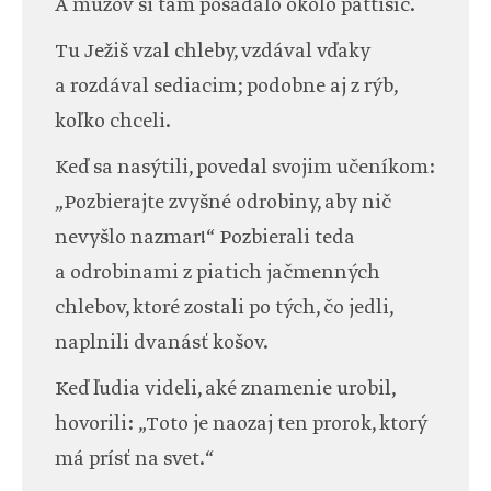
A mužov si tam posadalo okolo päťtisíc.
Tu Ježiš vzal chleby, vzdával vďaky
a rozdával sediacim; podobne aj z rýb,
koľko chceli.
Keď sa nasýtili, povedal svojim učeníkom:
„Pozbierajte zvyšné odrobiny, aby nič
nevyšlo nazmar!“ Pozbierali teda
a odrobinami z piatich jačmenných
chlebov, ktoré zostali po tých, čo jedli,
naplnili dvanásť košov.
Keď ľudia videli, aké znamenie urobil,
hovorili: „Toto je naozaj ten prorok, ktorý
má prísť na svet.“