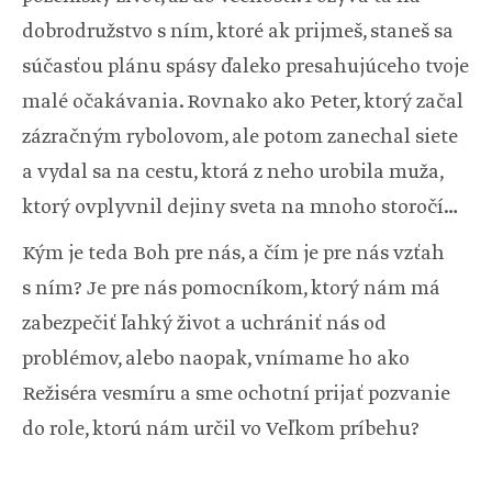
dobrodružstvo s ním, ktoré ak prijmeš, staneš sa
súčasťou plánu spásy ďaleko presahujúceho tvoje
malé očakávania. Rovnako ako Peter, ktorý začal
zázračným rybolovom, ale potom zanechal siete
a vydal sa na cestu, ktorá z neho urobila muža,
ktorý ovplyvnil dejiny sveta na mnoho storočí…
Kým je teda Boh pre nás, a čím je pre nás vzťah
s ním? Je pre nás pomocníkom, ktorý nám má
zabezpečiť ľahký život a uchrániť nás od
problémov, alebo naopak, vnímame ho ako
Režiséra vesmíru a sme ochotní prijať pozvanie
do role, ktorú nám určil vo Veľkom príbehu?