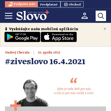
Podporte nás
Predplatné
Obchod
×
📱 Vyskúšajte našu mobilnú aplikáciu
15. apríla 2021
Ondrej Chrvala
#ziveslovo 16.4.2021