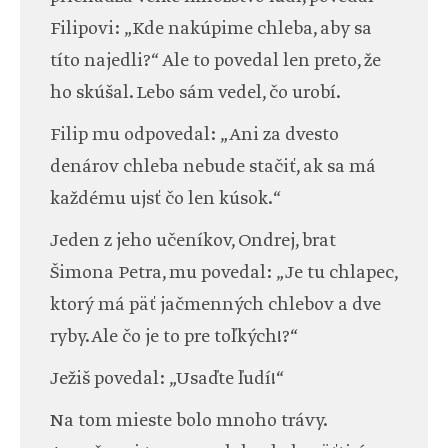
Filipovi: „Kde nakúpime chleba, aby sa
títo najedli?“ Ale to povedal len preto, že
ho skúšal. Lebo sám vedel, čo urobí.
Filip mu odpovedal: „Ani za dvesto
denárov chleba nebude stačiť, ak sa má
každému ujsť čo len kúsok.“
Jeden z jeho učeníkov, Ondrej, brat
Šimona Petra, mu povedal: „Je tu chlapec,
ktorý má päť jačmenných chlebov a dve
ryby. Ale čo je to pre toľkých!?“
Ježiš povedal: „Usaďte ľudí!“
Na tom mieste bolo mnoho trávy.