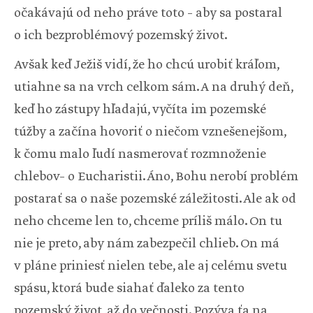
očakávajú od neho práve toto – aby sa postaral
o ich bezproblémový pozemský život.
Avšak keď Ježiš vidí, že ho chcú urobiť kráľom,
utiahne sa na vrch celkom sám. A na druhý deň,
keď ho zástupy hľadajú, vyčíta im pozemské
túžby a začína hovoriť o niečom vznešenejšom,
k čomu malo ľudí nasmerovať rozmnoženie
chlebov– o Eucharistii. Áno, Bohu nerobí problém
postarať sa o naše pozemské záležitosti. Ale ak od
neho chceme len to, chceme príliš málo. On tu
nie je preto, aby nám zabezpečil chlieb. On má
v pláne priniesť nielen tebe, ale aj celému svetu
spásu, ktorá bude siahať ďaleko za tento
pozemský život, až do večnosti. Pozýva ťa na