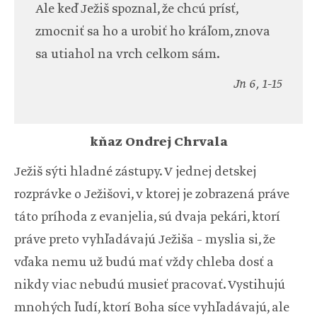
Ale keď Ježiš spoznal, že chcú prísť,
zmocniť sa ho a urobiť ho kráľom, znova
sa utiahol na vrch celkom sám.
Jn 6, 1-15
kňaz Ondrej Chrvala
Ježiš sýti hladné zástupy. V jednej detskej
rozprávke o Ježišovi, v ktorej je zobrazená práve
táto príhoda z evanjelia, sú dvaja pekári, ktorí
práve preto vyhľadávajú Ježiša – myslia si, že
vďaka nemu už budú mať vždy chleba dosť a
nikdy viac nebudú musieť pracovať. Vystihujú
mnohých ľudí, ktorí Boha síce vyhľadávajú, ale