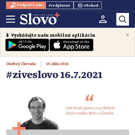
Podporte nás
Predplatné
Obchod
×
📱 Vyskúšajte našu mobilnú aplikáciu
15. júla 2021
Ondrej Chrvala
#ziveslovo 16.7.2021