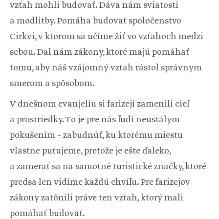
vzťah mohli budovať. Dáva nám sviatosti
a modlitby. Pomáha budovať spoločenstvo
Cirkvi, v ktorom sa učíme žiť vo vzťahoch medzi
sebou. Dal nám zákony, ktoré majú pomáhať
tomu, aby náš vzájomný vzťah rástol správnym
smerom a spôsobom.
V dnešnom evanjeliu si farizeji zamenili cieľ
a prostriedky. To je pre nás ľudí neustálym
pokušením – zabudnúť, ku ktorému miestu
vlastne putujeme, pretože je ešte ďaleko,
a zamerať sa na samotné turistické značky, ktoré
predsa len vidíme každú chvíľu. Pre farizejov
zákony zatônili práve ten vzťah, ktorý mali
pomáhať budovať.