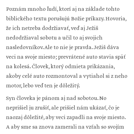
Poznám mnoho ľudí, ktorí aj na základe tohto
biblického textu porušujú Božie príkazy. Hovoria,
že ich netreba dodržiavať, veď aj Ježiš
nedodržiaval sobotu a učil to aj svojich
nasledovníkov. Ale to nie je pravda. Ježiš dáva
veci na svoje miesto; prevrátené auto stavia späť
na kolesá. Človek, ktorý odmieta prikázania,
akoby celé auto rozmontoval a vytiahol si z neho
motor, lebo veď ten je dôležitý.
Syn človeka je pánom aj nad sobotou. No
neprišiel ju zrušiť, ale prišiel nám ukázať, čo je
naozaj dôležité, aby veci zapadli na svoje miesto.
A aby sme sa znova zamerali na vzťah so svojím