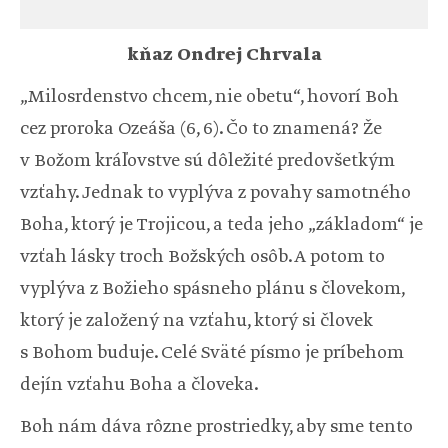
kňaz Ondrej Chrvala
„Milosrdenstvo chcem, nie obetu“, hovorí Boh
cez proroka Ozeáša (6, 6). Čo to znamená? Že
v Božom kráľovstve sú dôležité predovšetkým
vzťahy. Jednak to vyplýva z povahy samotného
Boha, ktorý je Trojicou, a teda jeho „základom“ je
vzťah lásky troch Božských osôb. A potom to
vyplýva z Božieho spásneho plánu s človekom,
ktorý je založený na vzťahu, ktorý si človek
s Bohom buduje. Celé Sväté písmo je príbehom
dejín vzťahu Boha a človeka.
Boh nám dáva rôzne prostriedky, aby sme tento