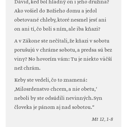
Dávid, keď bol hladný on i jeho družina?
Ako vošiel do Božieho domu a jedol
obetované chleby, ktoré nesmel jesť ani
on ani tí, čo boli s ním, ale iba kňazi?
A v Zákone ste nečítali, že kňazi v sobotu
porušujú v chráme sobotu, a predsa sú bez
viny? No hovorím vám: Tu je niekto väčší
než chrám.
Keby ste vedeli, čo to znamená:
‚Milosrdenstvo chcem, a nie obetu,‘
neboli by ste odsúdili nevinných. Syn
človeka je pánom aj nad sobotou.“
Mt 12, 1-8