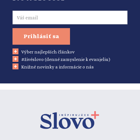
Email
Prihlásiť sa
Výber najlepších článkov
#živéslovo (denné zamyslenie k evanjeliu)
Knižné novinky a informácie o nás