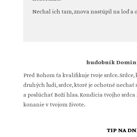
Nechal ich tam, znova nastúpil na loď a 
hudobník Domini
Pred Bohom ťa kvalifikuje tvoje srdce. Srdce,
druhých ľudí, srdce, ktoré je ochotné nechať 
a poslúchať Boží hlas. Kondícia tvojho srdc
konanie v tvojom živote.
TIP NA DN