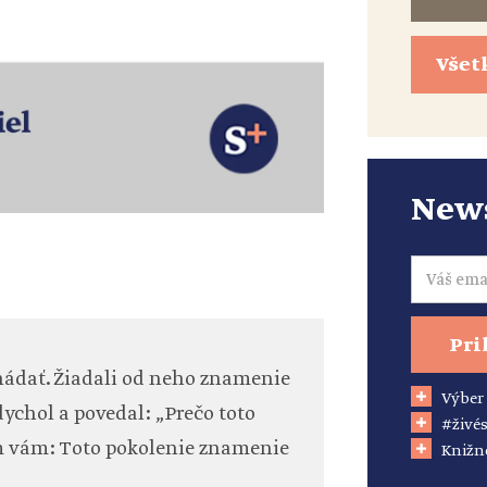
Všet
News
Email
Pri
ím hádať. Žiadali od neho znamenie
Výber
dychol a povedal: „Prečo toto
#živés
m vám: Toto pokolenie znamenie
Knižn