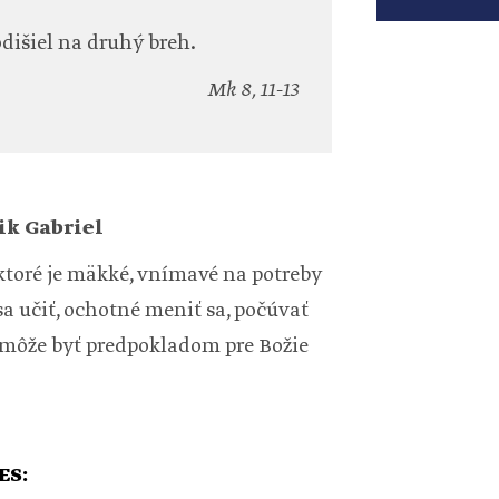
odišiel na druhý breh.
Mk 8, 11-13
k Gabriel
 ktoré je mäkké, vnímavé na potreby
sa učiť, ochotné meniť sa, počúvať
a môže byť predpokladom pre Božie
ES: