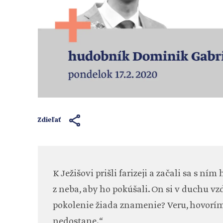
Zdieľať
K Ježišovi prišli farizeji a začali sa s n
z neba, aby ho pokúšali. On si v duchu vz
pokolenie žiada znamenie? Veru, hovorí
nedostane.“