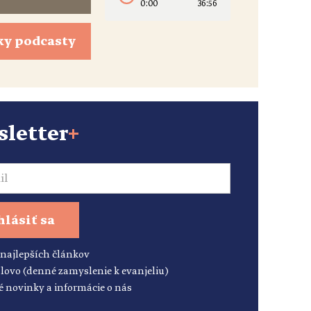
0:00
36:56
ky podcasty
letter
+
hlásiť sa
 najlepších článkov
lovo (denné zamyslenie k evanjeliu)
é novinky a informácie o nás