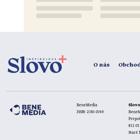
O nás
Obcho
BeneMedia
Slov
ISSN: 2730-0749
BeneMe
Prepoš
811 01
Staré