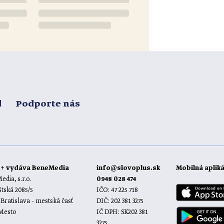
d
Podporte nás
o+ vydáva BeneMedia
info@slovoplus.sk
Mobilná aplik
dia, s.r.o.
0948 028 474
tská 2085/5
IČO: 47 225 718
 Bratislava - mestská časť
DIČ: 202 381 3275
 Mesto
IČ DPH: SK202 381
3275