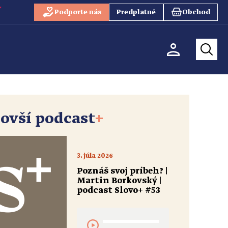
Podporte nás
Predplatné
Obchod
ovší podcast
+
3. júla 2026
Poznáš svoj príbeh? |
Martin Borkovský |
podcast Slovo+ #53