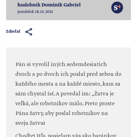
Zdieľať
Pán si vyvolil iných sedemdesiatich
dvoch a po dvoch ich poslal pred sebou do
každého mesta a na každé miesto, kam sa
sám chystal ísť. A povedal im: „Žatva je
veľká, ale robotníkov málo. Preto proste
Pána žatvy, aby poslal robotníkov na
svoju žatvu!
Choďte! Hľa, posielam vás ako baránkov