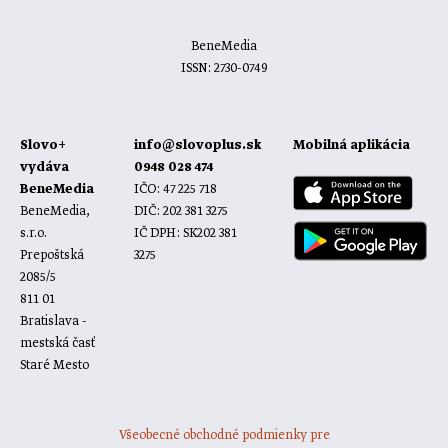
BeneMedia
ISSN: 2730-0749
Slovo+
info@slovoplus.sk
Mobilná aplikácia
vydáva
0948 028 474
BeneMedia
IČO: 47 225 718
BeneMedia,
DIČ: 202 381 3275
s.r.o.
IČ DPH: SK202 381
Prepoštská
3275
2085/5
811 01
Bratislava -
mestská časť
Staré Mesto
Všeobecné obchodné podmienky pre