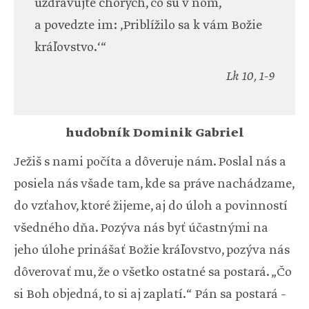
uzdravujte chorých, čo sú v ňom,
a povedzte im: ‚Priblížilo sa k vám Božie
kráľovstvo.‘“
Lk 10, 1-9
hudobník Dominik Gabriel
Ježiš s nami počíta a dôveruje nám. Poslal nás a
posiela nás všade tam, kde sa práve nachádzame,
do vzťahov, ktoré žijeme, aj do úloh a povinností
všedného dňa. Pozýva nás byť účastnými na
jeho úlohe prinášať Božie kráľovstvo, pozýva nás
dôverovať mu, že o všetko ostatné sa postará. „Čo
si Boh objedná, to si aj zaplatí.“ Pán sa postará –