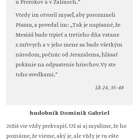
u Prorokov a v Žalmoch.“
Vtedy im otvoril myseľ, aby porozumeli
Písmu, a povedal im: „Tak je napísané, že
Mesiáš bude trpieť a tretieho dňa vstane
z mŕtvych a v jeho mene sa bude všetkým
národom, počnúc od Jeruzalema, hlásať
pokánie na odpustenie hriechov. Vy ste
toho svedkami.“
Lk 24, 35-48
hudobník Dominik Gabriel
Ježiš vie vždy prekvapiť. Už si aj myslíme, že ho
poznáme, že vieme, aký je, ale vždy je tu ešte