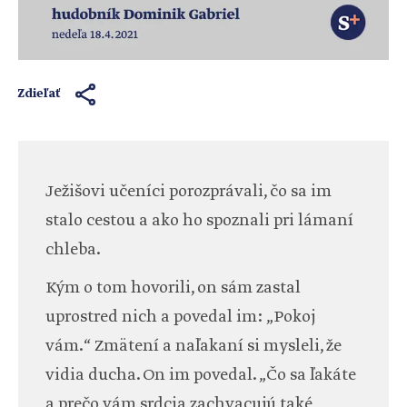
Zdieľať
Ježišovi učeníci porozprávali, čo sa im
stalo cestou a ako ho spoznali pri lámaní
chleba.
Kým o tom hovorili, on sám zastal
uprostred nich a povedal im: „Pokoj
vám.“ Zmätení a naľakaní si mysleli, že
vidia ducha. On im povedal. „Čo sa ľakáte
a prečo vám srdcia zachvacujú také