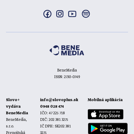
BeneMedia
ISSN: 2730-0749
Slovo+
info@slovoplus.sk
Mobilná aplikácia
vydáva
0948 028 474
BeneMedia
IČO: 47 225 718
BeneMedia,
DIČ: 202 381 3275
s.r.o.
IČ DPH: SK202 381
Prepoštská
3275