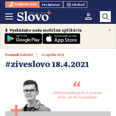
Podporte nás
Predplatné
Obchod
×
📱 Vyskúšajte našu mobilnú aplikáciu
17. apríla 2021
Dominik Gabriel
#ziveslovo 18.4.2021