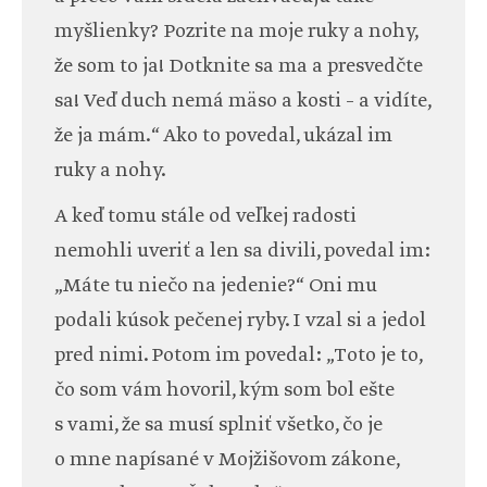
myšlienky? Pozrite na moje ruky a nohy,
že som to ja! Dotknite sa ma a presvedčte
sa! Veď duch nemá mäso a kosti – a vidíte,
že ja mám.“ Ako to povedal, ukázal im
ruky a nohy.
A keď tomu stále od veľkej radosti
nemohli uveriť a len sa divili, povedal im:
„Máte tu niečo na jedenie?“ Oni mu
podali kúsok pečenej ryby. I vzal si a jedol
pred nimi. Potom im povedal: „Toto je to,
čo som vám hovoril, kým som bol ešte
s vami, že sa musí splniť všetko, čo je
o mne napísané v Mojžišovom zákone,