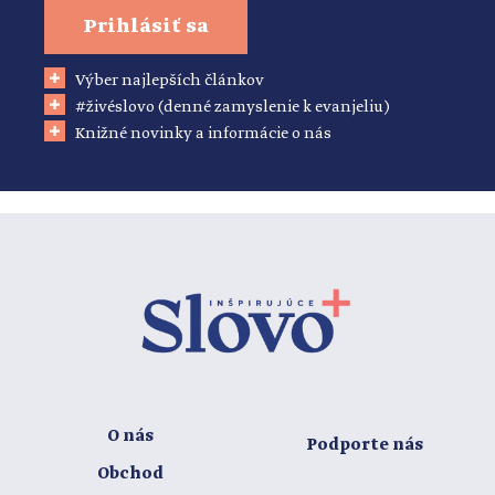
Prihlásiť sa
Výber najlepších článkov
#živéslovo (denné zamyslenie k evanjeliu)
Knižné novinky a informácie o nás
O nás
Podporte nás
Obchod